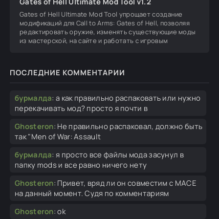
Gates of Hell Ultimate Mod Tool v1.2
Gates of Hell Ultimate Mod Tool упрощает создание
модификаций для Call to Arms: Gates of Hell, позволяя
редактировать оружие, изменять существующие моды
из мастерской, на сайте и работать с игровым
ПОСЛЕДНИЕ КОММЕНТАРИИ
бурмалда
:
а как правильно распаковать или нужно
перекачивать мод? просто я почти в
Ghosteron
:
Не правильно распаковал, должно быть
так "Men of War: Assault
бурмалда
:
я просто все файлы мода засунул в
папку mods и все равно ничего нету
Ghosteron
:
Привет, вряд ли он совместим с MACE
на данный момент. Судя по комментариям
Ghosteron
:
ok