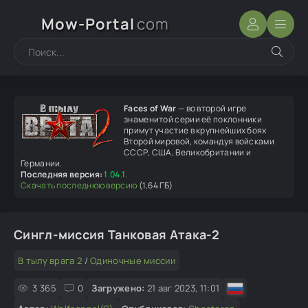
Mow-Portal
com
Faces of War
— во второй игре
знаменитой серии её поклонники
примут участие в крупнейших боях
Второй мировой, командуя войсками
СССР, США, Великобритании и
Германии.
Последняя версия:
1.04.1
.
Скачать последнюю версию
(1,64 ГБ)
Сингл-миссия Танковая Атака-2
В тылу врага 2
/
Одиночные миссии
3 365
0
Загружено:
21 авг 2023, 11:01