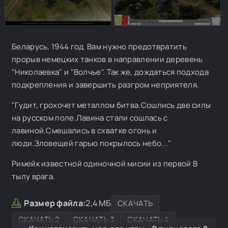
Беларусь, 1944 год. Вам нужно предотвратить
прорыв немецких танков в направлении деревень
"Николаевка" и "Волчье". Так же, дождаться подхода
подкрепления и завершить разгром неприятеля.
"Гудит, грохочет металлом битва.Сошлись две силы
на русском поле.Лавина стали сошлась с
лавиной.Смешались в схватке огонь и
люди.Зловещей гарью покрылось небо..."
Римейк известной одиночной мисии из первой В
тылу врага.
Размер файла:
2,4 МБ
СКАЧАТЬ
СКАЧАТЬ 2
СКАЧАТЬ 3
СКАЧАТЬ 4