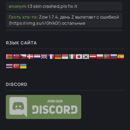
anonym
:
t3 skin crashed,pls fix it
Гость кто-то
:
Zow 1.7.4, день Z вылетает с ошибкой
(https://iimg.su/i/0hlk0I) остальные
Demid33VL
:
Приветствую. А вот этот мод добавить
есть в планах?
ЯЗЫК САЙТА
Гость Николай
:
Спасибо, понял
Ghosteron
:
обновлю.
Ghosteron
:
привет, в чем проблема? просто
распакуй мод в папку mods и всё.
DISCORD
Ghosteron
:
упомянутые версии совместимы с
каждой версией игры.
Гость Николай
:
Вопрос : мод для версий 1.063.0,
1.064.0, 1.065.0 сразу? или нужно
бурмалда
:
здравствуйте можете помочь
установить мод