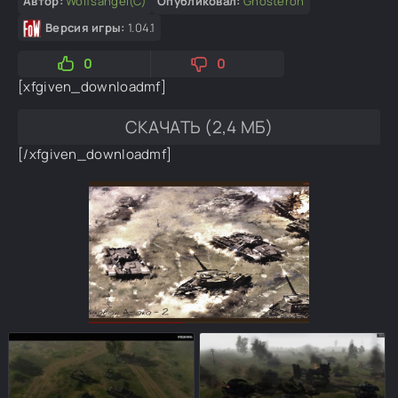
Автор:
Wolfsangel(C)
Опубликовал:
Ghosteron
Версия игры:
1.04.1
0
0
[xfgiven_downloadmf]
СКАЧАТЬ (2,4 МБ)
[/xfgiven_downloadmf]