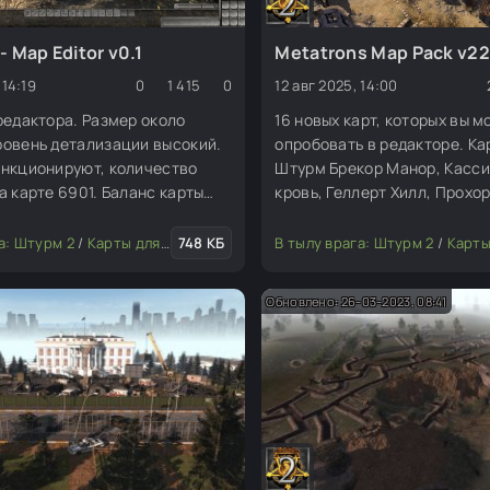
 - Map Editor v0.1
Metatrons Map Pack v22
 14:19
0
1 415
0
12 авг 2025, 14:00
редактора. Размер около
16 новых карт, которых вы 
ровень детализации высокий.
опробовать в редакторе. Ка
ункционируют, количество
Штурм Брекор Манор, Касси
а карте 6901. Баланс карты
кровь, Геллерт Хилл, Прохо
 вы держитесь.
Рейхстаг, Радом, Городские
Советский городок, Волхов
а: Штурм 2
/
Карты для редактора
748 КБ
В тылу врага: Штурм 2
/
Карты для р
другие.
Обновлено: 26-03-2023, 08:41