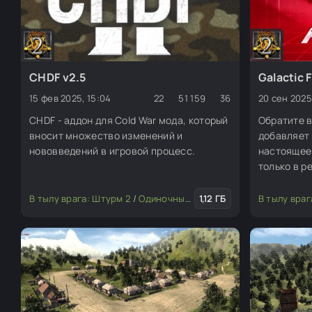
CHDF v2.5
Galactic 
15 фев 2025, 15:04
22
51 159
36
20 сен 2025,
CHDF - аддон для Cold War мода, который
Обратите в
вносит множество изменений и
добавляет 
нововведений в игровой процесс.
настоящее
только в р
Многополь
кооперати
В тылу врага: Штурм 2
/
Одиночные миссии
1,12 ГБ
/
Глобальные мод
В тылу враг
и миссии в
разрабаты
терпение, 