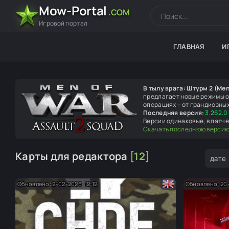
Mow-Portal
.COM
Игровой портал
ГЛАВНАЯ
И
В тылу врага: Штурм 2 (Men
предлагает новые режимы о
операциях – от грандиозны
Последняя версия:
3.262.0 
Версии одинаковые, в патче
Скачать последнюю верси
Карты для редактора
[12]
дате
Обновлено: 2-02-2026, 12:12
Обновлено: 20-