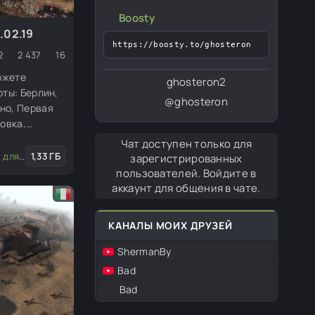
Boosty
.02.19
https://boosty.to/ghosteron
2
2 437
16
можете
ghosteron2
рты: Берлин,
@ghosteron
но, Первая
ровка,
 карты,
Чат доступен только для
ский фронт и
едактора
1,33 ГБ
зарегистрированных
пользователей. Войдите в
аккаунт для общения в чате.
КАНАЛЫ МОИХ ДРУЗЕЙ
ShermanBy
Bad
Bad