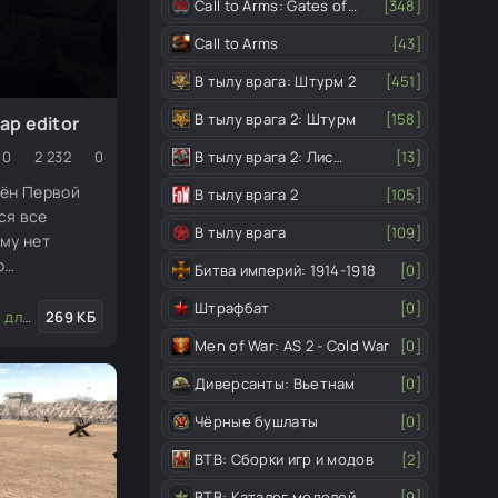
Call to Arms: Gates of
[348]
Hell
Call to Arms
[43]
В тылу врага: Штурм 2
[451]
В тылу врага 2: Штурм
[158]
p editor
В тылу врага 2: Лис
[13]
0
2 232
0
пустыни
мён Первой
В тылу врага 2
[105]
ся все
В тылу врага
[109]
му нет
о
Битва империй: 1914-1918
[0]
ригодится.
Штрафбат
[0]
хота, юниты)
дактора
269 КБ
Men of War: AS 2 - Cold War
[0]
Диверсанты: Вьетнам
[0]
Чёрные бушлаты
[0]
ВТВ: Сборки игр и модов
[2]
ВТВ: Каталог моделей
[9]