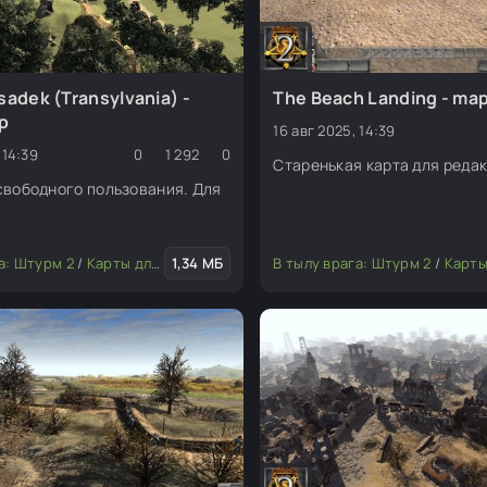
sadek (Transylvania) -
The Beach Landing - map
ap
16 авг 2025, 14:39
 14:39
0
1 292
0
Старенькая карта для редак
свободного пользования. Для
а: Штурм 2
/
Карты для редактора
1,34 МБ
В тылу врага: Штурм 2
/
Карты для р