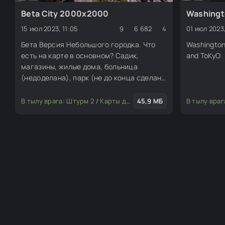
Beta City 2000x2000
Washingt
15 июл 2023, 11:05
9
6 682
4
01 июл 2023
Бета Версия Небольшого городка. Что
Washington
есть на карте в основном? Садик,
and ToKyO
магазины, жилые дома, больница
(недоделана), парк (не до конца сделан,
допустим статуи, фонари и фонтан
бардюры) и многое другое есть!
В тылу врага: Штурм 2
/
Карты для редактора
45,9 МБ
/
Моды для ред
В тылу враг