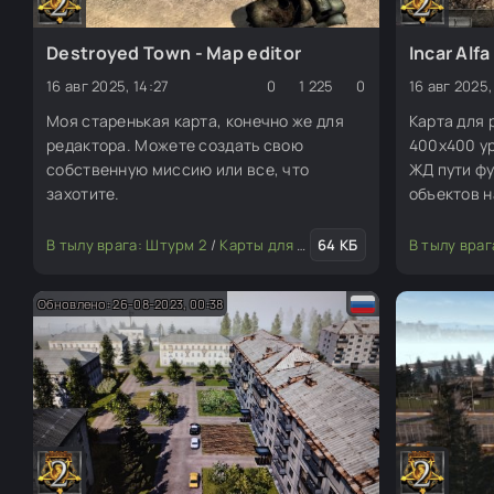
Destroyed Town - Map editor
Incar Alfa
16 авг 2025, 14:27
0
1 225
0
16 авг 2025,
Моя старенькая карта, конечно же для
Карта для 
редактора. Можете создать свою
400х400 у
собственную миссию или все, что
ЖД пути ф
захотите.
объектов н
его нет но
В тылу врага: Штурм 2
/
Карты для редактора
64 КБ
В тылу враг
Обновлено: 26-08-2023, 00:38