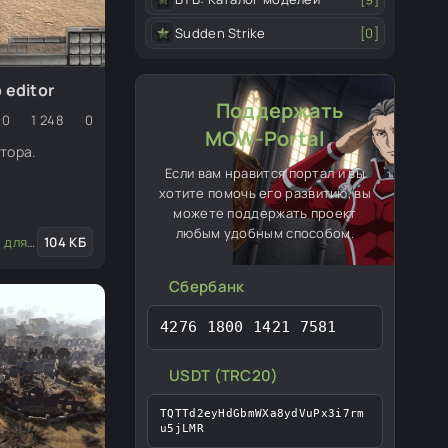
Sudden Strike
[0]
 editor
Поддержать
0
1 248
0
MOW-Portal
тора.
Если вам нравится портал и вы
хотите помочь его развитию, вы
можете поддержать проект
любым удобным способом.
едактора
104 КБ
Сбербанк
4276 1800 1421 7581
USDT (TRC20)
TQTTd2eyHdGbmWXa8ydVuPx3i7rm
u5jLMR