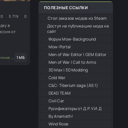
ПОЛЕЗНЫЕ ССЫЛКИ
0
5 719
0
Стол заказов модов из Steam
дку в
Доступ на публикацию мода на
сайт
ссия от
Форум Mow-Background
Mow-Portal
Men of War Editor | GEM Editor
е миссии
1 МБ
/
Карты для редактора
/
Моды для редактора
Men of War | Call to Arms
3D Max | 3D Modding
Cold War
С&С: Tiberium saga (AS 1)
DEAD TEAM
Civil Car
Русификаторы от Д.Р.У.И.Д
By Anamath!
Wind Rose