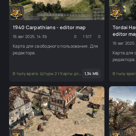
1940 Carpathians - editor map
Tordai Ha
editor m
16 авг 2025, 14:39
0
1 517
0
16 авг 2025,
Карта для свободного пользования. Для
редактора.
Карта для 
редактора.
В тылу врага: Штурм 2
/
Карты для редактора
1,34 МБ
В тылу враг