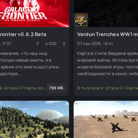
Frontier v0.6.2 Beta
Verdun Trenches WW1 ma
 17:51
0
4 000
0
07 сен 2025, 19:41
нимание, что наш мод
Карта в стиле Вердена вре
только новые юниты, и в
мировой войны, Использует
 время эти юниты доступны
модели базовой игры, поэто
едакторе.
необходимости в каких-либ
зовательский режим (MP),
модификаций. Может кому п
вный режим (COOP), сражения
Карта для редактора.
ы
а: Штурм 2
/
Карты для редактора
/
Карты для редактора
/
799 МБ
Транспорт
/
Моды для редактора
В тылу врага: Штурм 2
/
Скины (пе
/
Карты для ре
 настоящее время активно
ваются (WIP). Мы ценим ваше
пока мы работаем над