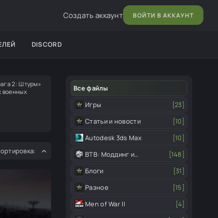
Создать аккаунт
ВОЙТИ В АККАУНТ
ЕЛЕЙ
DISCORD
ага 2: Штурм»
Все файлы
х военных
Игры
[23]
Статьи и новости
[10]
Autodesk 3ds Max
[10]
ВТВ: Моддинг и
[148]
редактор
Блоги
[31]
Разное
[15]
Men of War II
[4]