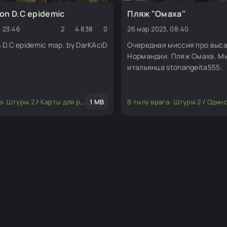
on D.C epidemic
Пляж "Омаха"
, 23:46
2
4 838
0
26 мар 2023, 08:40
 D.C epidemic map. by DarKAciD
Очередная миссия про выса
Нормандии. Пляж Омаха. Ми
итальянца stonangeita555.
актора
а: Штурм 2
/
Карты для редактора
1 MB
В тылу врага: Штурм 2
/
Одиночны