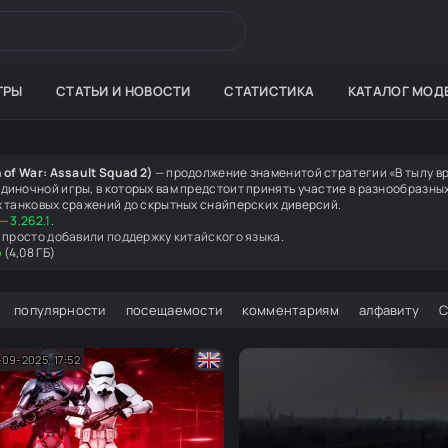
ГРЫ
СТАТЬИ И НОВОСТИ
СТАТИСТИКА
КАТАЛОГ МОД
 of War: Assault Squad 2)
— продолжение знаменитой стратегии «В тылу вр
диночной игры, в которых вам предстоит принять участие в разнообразны
х танковых сражений до скрытных снайперских диверсий.
— 3.262.1
.
 просто добавили поддержку китайского языка.
ю
(4,08 ГБ)
популярности
посещаемости
комментариям
алфавиту
09-2025, 17:52