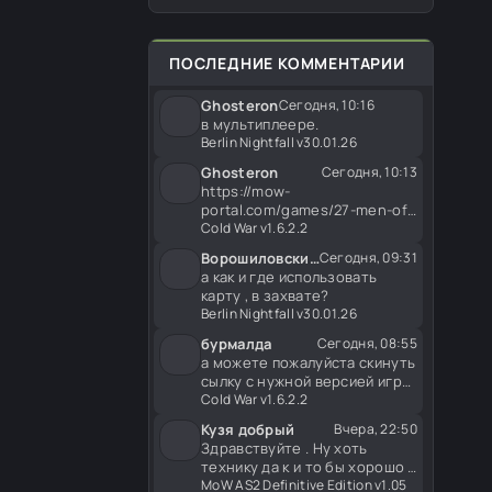
Британия и Финляндия. Меню
появления в игре совместимо
со всеми
ПОСЛЕДНИЕ КОММЕНТАРИИ
Ghosteron
Сегодня, 10:16
в мультиплеере.
Berlin Nightfall v30.01.26
Ghosteron
Сегодня, 10:13
https://mow-
portal.com/games/27-men-of-
war-assault-squad-v-tylu-
Cold War v1.6.2.2
vraga-2-shturm-
Ворошиловский стрелок
Сегодня, 09:31
а как и где использовать
карту , в захвате?
Berlin Nightfall v30.01.26
бурмалда
Сегодня, 08:55
а можете пожалуйста скинуть
сылку с нужной версией игры
или же подсказать где
Cold War v1.6.2.2
Кузя добрый
Вчера, 22:50
Здравствуйте . Ну хоть
технику да к и то бы хорошо .
А что касаемо пехоты . Ну
MoW AS2 Definitive Edition v1.05