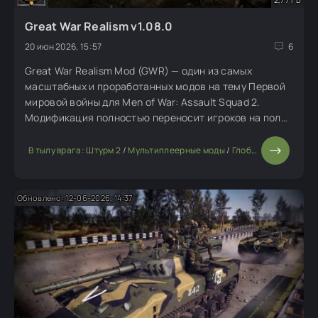
Great War Realism v1.08.0
20 июн 2026, 15:57
6
Great War Realism Mod (GWR) — один из самых
масштабных и проработанных модов на тему Первой
мировой войны для Men of War: Assault Squad 2.
Модификация полностью переносит игроков на поля
сражений Великой войны 1914–1918 годов, предлагая
уникальный игровой опыт с упором на историческую
В тылу врага: Штурм 2
/
Мультиплеерные моды
/
Глобальные моды
Обновлено: 12-06-2026, 14:37