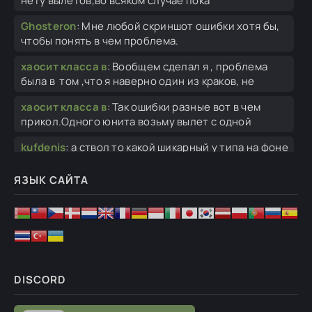
нету вылетов,во всяком случае пока
Ghosteron
:
Мне любой скриншот ошибки хотя бы,
чтобы понять в чем проблема.
хаосит класса в
:
Вообщем сделал я , проблема
была в том ,что я наверно один из краков, не
хаосит класса в
:
Так ошибки разные вот в чем
прикол.Одного юнита возьму вылет с одной
kufdenis
:
а ствол то какой шикарный у типа на фоне
флага))))
ЯЗЫК САЙТА
Ghosteron
:
Привет. Скриншот ошибки.
хаосит класса в
:
Здравствуйте.У меня проблема я
установил мод вылетает при найме
Ghosteron
:
Одно дело портировать их из Гох в
Штурм 2, другое дело использовать их в
DISCORD
Ghosteron
:
Так конечно мод на 1.055.0 версию.