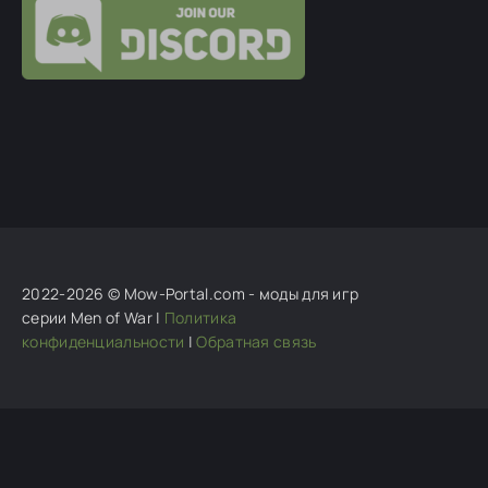
Ghosteron
:
"Документы/my games/gates of
hell/log/...".
vodan bratan
:
а как открыть логи и как посмотреть?
kv85
:
в 1 кампании миссия по захвату жд вылетает
после загрузки сейвов. 2
Гость Илья
:
Решил проблему полной
переустановкой СТИМ, хз как это связано, ну все
2022-2026 © Mow-Portal.com - моды для игр
серии Men of War |
Политика
конфиденциальности
|
Обратная связь