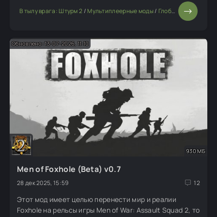
вооруженные силы.
В тылу врага: Штурм 2
/
Мультиплеерные моды
/
Глобальные моды
Обновлено: 13-07-2026, 11:10
930 МБ
Men of Foxhole (Beta) v0.7
28 дек 2025, 15:59
12
Этот мод имеет целью перенести мир и реалии
Foxhole на рельсы игры Men of War: Assault Squad 2, то