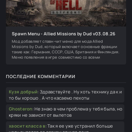
Spawn Menu - Allied Missions by Dud v03.08.26
Мод добавляет спавн-чит меню для мода Allied
Missions by Dud, который включает основные фракции
такие как: Германия, СССР, США, Британия и Финляндия.
Меню появления в игре совместимо со всеми
ПОСЛЕДНИЕ КОММЕНТАРИИ
Кузя добрый
:
Здравствуйте . Ну хоть технику да к и
то бы хорошо . А что касаемо пехоты
Ghosteron
:
Не знаю в чем проблема у тебя была, но
кряки не зависят от вылетов
хаосит класса в
:
Так я ее уже устранил больше