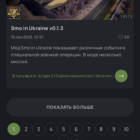
1,90 ГБ
Smo in Ukraine v0.1.3
15 сен 2023, 12:57
50
Мод Smo in Ukraine показывает различные события в
специальной военной операции. В моде несколько
миссий.
В тылу врага: Штурм 2
/
Одиночные миссии
/
Мультиплеерные моды
ПОКАЗАТЬ БОЛЬШЕ
1
2
3
4
5
6
7
8
9
10