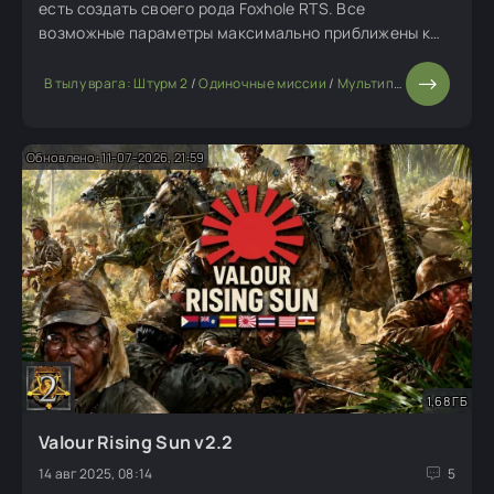
есть создать своего рода Foxhole RTS. Все
возможные параметры максимально приближены к
оригиналу или изменены с точными коэффициентами.
В тылу врага: Штурм 2
/
Одиночные миссии
/
Мультиплеерные моды
Обновлено: 11-07-2026, 21:59
1,68 ГБ
Valour Rising Sun v2.2
14 авг 2025, 08:14
5