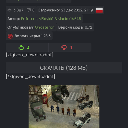
3 897
8
Загружено:
23 дек 2022, 21:19
Автор:
Enforcer
,
M3dykk1 & Maciek14645
Опубликовал:
Ghosteron
Версия мода:
0.72
Версия игры:
1.28.3
3
1
[xfgiven_downloadmf]
СКАЧАТЬ (128 МБ)
[/xfgiven_downloadmf]