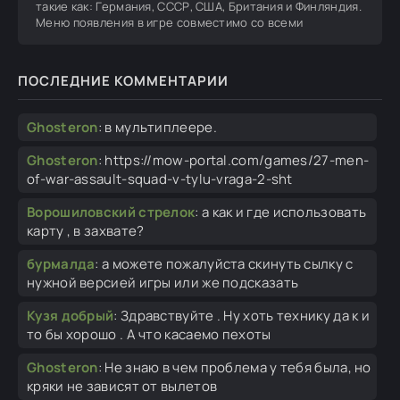
такие как: Германия, СССР, США, Британия и Финляндия.
Меню появления в игре совместимо со всеми
ПОСЛЕДНИЕ КОММЕНТАРИИ
Ghosteron
:
в мультиплеере.
Ghosteron
:
https://mow-portal.com/games/27-men-
of-war-assault-squad-v-tylu-vraga-2-sht
Ворошиловский стрелок
:
а как и где использовать
карту , в захвате?
бурмалда
:
а можете пожалуйста скинуть сылку с
нужной версией игры или же подсказать
Кузя добрый
:
Здравствуйте . Ну хоть технику да к и
то бы хорошо . А что касаемо пехоты
Ghosteron
:
Не знаю в чем проблема у тебя была, но
кряки не зависят от вылетов