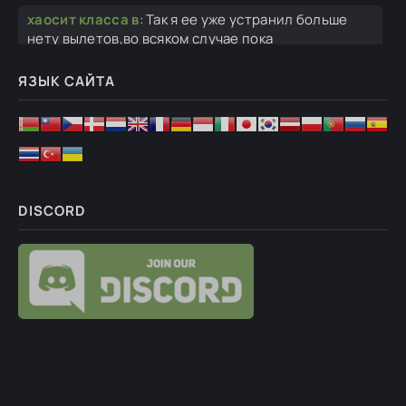
хаосит класса в
:
Так я ее уже устранил больше
нету вылетов,во всяком случае пока
Ghosteron
:
Мне любой скриншот ошибки хотя бы,
ЯЗЫК САЙТА
чтобы понять в чем проблема.
хаосит класса в
:
Вообщем сделал я , проблема
была в том ,что я наверно один из краков, не
хаосит класса в
:
Так ошибки разные вот в чем
прикол.Одного юнита возьму вылет с одной
DISCORD
kufdenis
:
а ствол то какой шикарный у типа на фоне
флага))))
Ghosteron
:
Привет. Скриншот ошибки.
хаосит класса в
:
Здравствуйте.У меня проблема я
установил мод вылетает при найме
Ghosteron
:
Одно дело портировать их из Гох в
Штурм 2, другое дело использовать их в