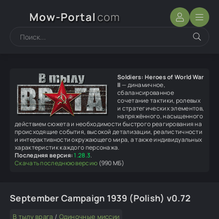
Mow-Portal
com
Soldiers: Heroes of World War
II
— динамичное,
сбалансированное
сочетание тактики, ролевых
и стратегических элементов,
напряжённого, насыщенного
действием сюжета и необходимости быстрого реагирования на
происходящие события, высокой детализации, реалистичности
и интерактивности окружающего мира, а также индивидуальных
характеристик каждого персонажа.
Последняя версия:
1.28.3
.
Скачать последнюю версию
(990 МБ)
September Campaign 1939 (Polish) v0.72
В тылу врага
/
Одиночные миссии