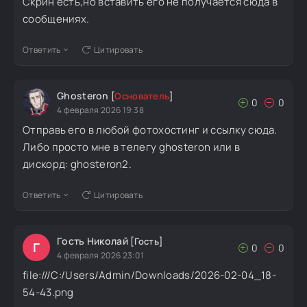
Скрин есть,но вставить его не получается сюда в
сообщениях.
Ответить
Цитировать
Ghosteron
[
Основатель
]
0
0
4 февраля 2026 19:38
Отправь его в любой фотохостинг и ссылку сюда.
Либо просто мне в телегу ghosteron или в
дискорд: ghosteron2.
Ответить
Цитировать
Гость Николай
[Гость]
Г
0
0
4 февраля 2026 23:01
file:///C:/Users/Admin/Downloads/2026-02-04_18-
54-43.png