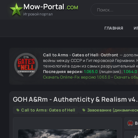
Mow-Portal
.COM
Игровой портал
ГЛАВНАЯ
И
Call to Arms - Gates of Hell: Ostfront
— дополн
войны между СССР и Гитлеровской Германии. На
технологий в один из самых разрушительный к
Последняя версия:
1.065.0
(лицензия);
1.064.0
Скачать Online-Fix версию 1.063.0
-
Скачать об
GOH A&Rm - Authenticity & Realism v4
Call to Arms: Gates of Hell
Завоевание (динамичес
В
А