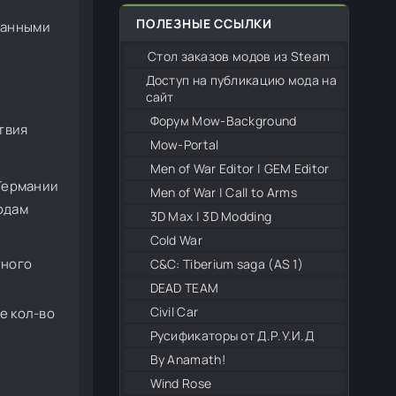
ПОЛЕЗНЫЕ ССЫЛКИ
танными
Стол заказов модов из Steam
Доступ на публикацию мода на
сайт
Форум Mow-Background
твия
Mow-Portal
Men of War Editor | GEM Editor
 Германии
Men of War | Call to Arms
одам
3D Max | 3D Modding
Cold War
тного
С&С: Tiberium saga (AS 1)
DEAD TEAM
Civil Car
е кол-во
Русификаторы от Д.Р.У.И.Д
By Anamath!
Wind Rose