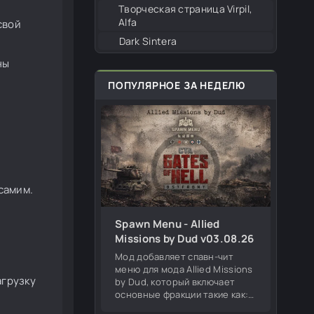
Творческая страница Virpil,
Alfa
свой
Dark Sintera
ны
ПОПУЛЯРНОЕ ЗА НЕДЕЛЮ
самим.
Spawn Menu - Allied
Missions by Dud v03.08.26
Мод добавляет спавн-чит
меню для мода Allied Missions
агрузку
by Dud, который включает
основные фракции такие как:
Германия, СССР, США,