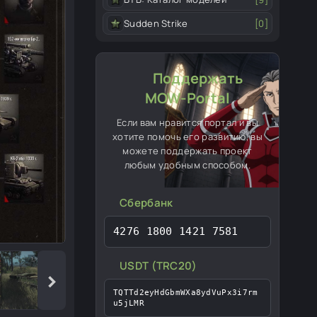
Sudden Strike
[0]
Поддержать
MOW-Portal
Если вам нравится портал и вы
хотите помочь его развитию, вы
можете поддержать проект
любым удобным способом.
Сбербанк
4276 1800 1421 7581
USDT (TRC20)
›
TQTTd2eyHdGbmWXa8ydVuPx3i7rm
u5jLMR