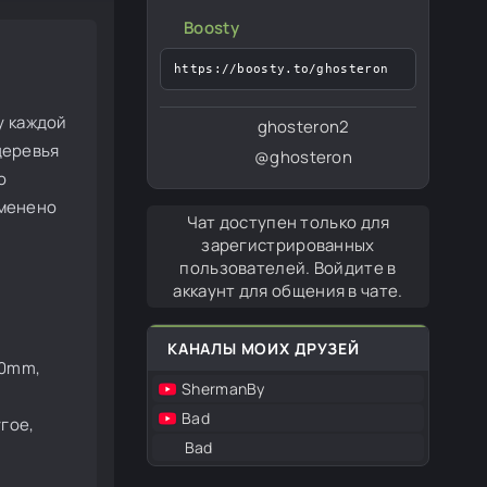
Boosty
https://boosty.to/ghosteron
у каждой
ghosteron2
деревья
@ghosteron
о
зменено
Чат доступен только для
зарегистрированных
пользователей. Войдите в
аккаунт для общения в чате.
КАНАЛЫ МОИХ ДРУЗЕЙ
20mm,
ShermanBy
Bad
гое,
Bad