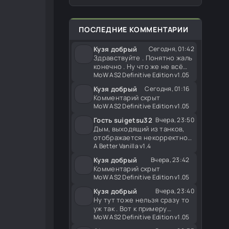
Британия и Финляндия. Меню
появления в игре совместимо
со всеми
ПОСЛЕДНИЕ КОММЕНТАРИИ
Кузя добрый
Сегодня, 01:42
Здравствуйте . Понятно жаль
конечно . Ну что же не всё
так просто это можно
MoW AS2 Definitive Edition v1.05
Кузя добрый
Сегодня, 01:16
Комментарий скрыт
MoW AS2 Definitive Edition v1.05
Гость suigetsu32
Вчера, 23:50
Дым, выходящий из танков,
отображается некорректно
— он выглядит
A Better Vanilla v1.4
Кузя добрый
Вчера, 23:42
Комментарий скрыт
MoW AS2 Definitive Edition v1.05
Кузя добрый
Вчера, 23:40
Ну тут тоже нельзя сразу то
уж так . Вот к примеру
тягачей просто хороший пак
MoW AS2 Definitive Edition v1.05