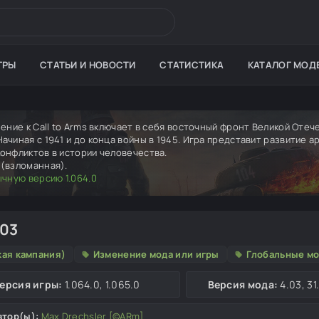
ГРЫ
СТАТЬИ И НОВОСТИ
СТАТИСТИКА
КАТАЛОГ МОД
ение к Call to Arms включает в себя восточный фронт Великой Оте
чиная с 1941 и до конца войны в 1945. Игра представит развитие ар
онфликтов в истории человечества.
(взломанная).
ычную версию 1.064.0
.03
кая кампания)
Изменение мода или игры
Глобальные м
ерсия игры:
1.064.0, 1.065.0
Версия мода:
4.03, 31
втор(ы):
Max Drechsler [©ARm]