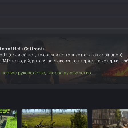
es of Hell: Ostfront:
ds (если её нет, то создайте, только не в папке binaries).
inRAR не подойдет для распаковки, он теряет некоторые фа
,
первое руководство
,
второе руководство
.