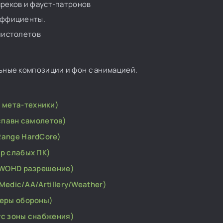
реков и фауст-патронов
эффициенты.
пистолетов
ьные композиции и фон с анимацией.
 мета-техники)
 спавн самолетов)
gRange HardCore)
ер слабых ПК)
ra.WOHD разрешение)
Medic/AA/Artillery/Weather)
ймеры обороны)
иус зоны снабжения)