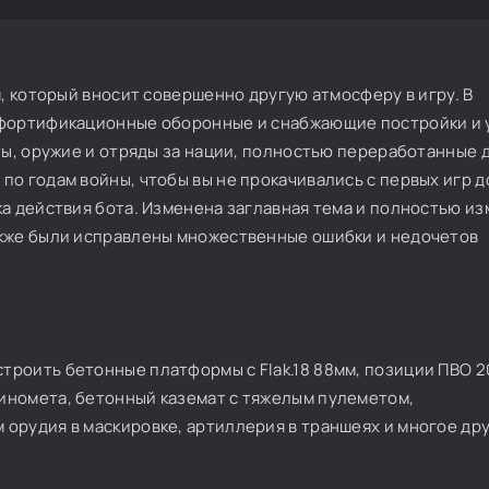
м, который вносит совершенно другую атмосферу в игру. В
 фортификационные оборонные и снабжающие постройки и 
ты, оружие и отряды за нации, полностью переработанные 
о годам войны, чтобы вы не прокачивались с первых игр д
ка действия бота. Изменена заглавная тема и полностью и
акже были исправлены множественные ошибки и недочетов
троить бетонные платформы с Flak.18 88мм, позиции ПВО 
иномета, бетонный каземат с тяжелым пулеметом,
орудия в маскировке, артиллерия в траншеях и многое дру