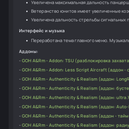
Увеличена максимальная дальность панцерш
Ветеранство юнитов имеет увеличенные ко
Увеличена дальность стрельбы сигнальных 
Интерфейс и музыка
Переработана тема главного меню. Музыкал
Аддоны:
-
GOH A&Rm - Addon: TSU (разблокировка захвата
-
GOH A&Rm - Addon: Less Script Aircraft (аддон -
-
GOH A&Rm - Authenticity & Realism (аддон: Lon
-
GOH A&Rm - Authenticity & Realism (аддон: буст
-
GOH A&Rm - Authenticity & Realism (аддон: ult
-
GOH A&Rm - Authenticity & Realism (аддон: Auto-
-
GOH A&Rm - Authenticity & Realism (аддон - та
-
GOH A&Rm - Authenticity & Realism (аддон: рад