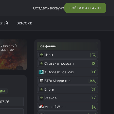
Создать аккаунт
ВОЙТИ В АККАУНТ
ЕЛЕЙ
DISCORD
чественной
Все файлы
мий и их
Игры
[23]
Статьи и новости
[10]
Autodesk 3ds Max
[10]
ВТВ: Моддинг и
[148]
редактор
Блоги
[31]
оды
Разное
[15]
.07.26
Men of War II
[4]