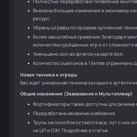
Полностью переработано появление юнитов 
Внесены большие изменения в экономику на 
ресурс.
Убраны штрафы по продаже купленной техни
Более масштабные сражения, благодаря увели
количества пройденных игр и от сложности 
Уменьшено кол-во флагов на карте боя.
Количество эшелонов в 1 битве ограничено д
Новая техника и отряды
Вас ждет уникальная техника за нации и аутентич
Общие изменения (Завоевания и Мультиплеер)
Фортификаторы также доступны для режима
Переработана механика снабжения.
Трупы на поле боя остаются все, лут с них и
на ЦП и ОЗУ. Подробнее в статье: