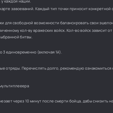
у каждой нации.
карте завоеваний. Каждый тип точки приносит конкретной 
ки для свободной возможности балансировать свои эшело
ченному кол-ву вражеских войск. Кол-во войск зависит от
выбранной битвы.
о 3 единовременно (включая 1й).
ные отряды. Перечислять долго, рекомендую ознакомиться 
 мультиплееера
счезает через 10 минут после смерти бойца, дабы снизить н