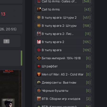
Call to Arms: Gates of
[348]
Hell
Call to Arms
[43]
13
В тылу врага: Штурм 2
[451]
В тылу врага 2: Штурм
[158]
26, 20:55)
В тылу врага 2: Лис
[13]
пустыни
В тылу врага 2
[105]
В тылу врага
[109]
Битва империй: 1914-1918
[0]
Штрафбат
[0]
Men of War: AS 2 - Cold War
[0]
Диверсанты: Вьетнам
[0]
Чёрные бушлаты
[0]
ВТВ: Сборки игр и модов
[2]
ВТВ: Каталог моделей
[9]