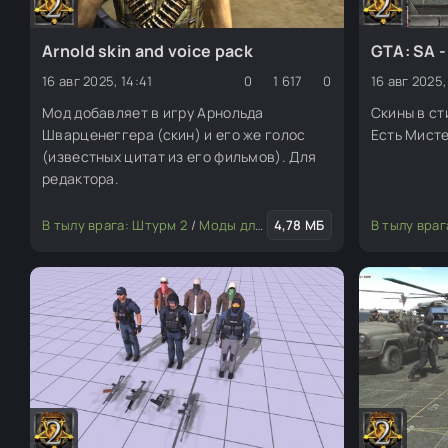
Arnold skin and voice pack
GTA: SA -
16 авг 2025, 14:41
0
1 617
0
16 авг 2025,
Мод добавляет в игру Арнольда
Скины в ст
Шварценеггера (скин) и его же голос
Есть Мисте
(известных цитат из его фильмов). Для
редактора.
В тылу врага: Штурм 2
/
Моды для редактора
4,78 МБ
/
Скины (пехота
В тылу враг