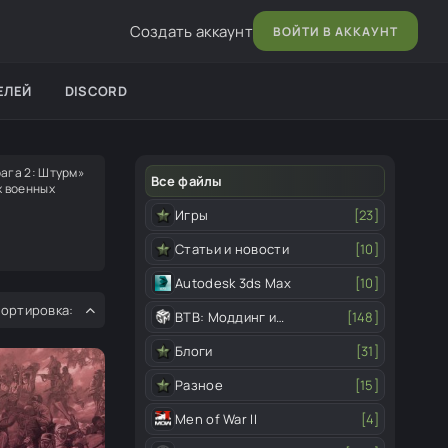
Создать аккаунт
ВОЙТИ В АККАУНТ
ЕЛЕЙ
DISCORD
ага 2: Штурм»
Все файлы
х военных
Игры
[23]
Статьи и новости
[10]
Autodesk 3ds Max
[10]
ВТВ: Моддинг и
[148]
редактор
Блоги
[31]
Разное
[15]
Men of War II
[4]