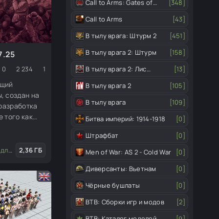
Call to Arms: Gates of
[348]
Hell
Call to Arms
[43]
В тылу врага: Штурм 2
[451]
В тылу врага 2: Штурм
[158]
7.25
В тылу врага 2: Лис
[13]
0
2 234
1
пустыни
ющий
В тылу врага 2
[105]
, создан на
В тылу врага
[109]
 разработка
 того как
Битва империй: 1914-1918
[0]
ращена, я
Штрафбат
[0]
Кроме того, я
я редактора.
актора
2,36 ГБ
/
Скины (пехота, юниты)
/
Транспорт
/
Оружие и сна
Men of War: AS 2 - Cold War
[0]
Диверсанты: Вьетнам
[0]
Чёрные бушлаты
[0]
ВТВ: Сборки игр и модов
[2]
ВТВ: Каталог моделей
[9]