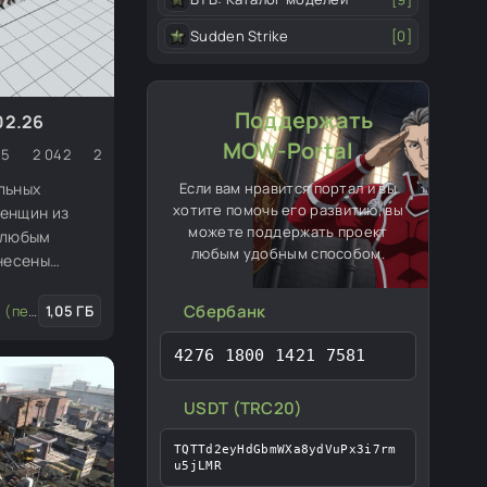
Sudden Strike
[0]
Поддержать
02.26
MOW-Portal
5
2 042
2
Если вам нравится портал и вы
льных
хотите помочь его развитию, вы
женщин из
можете поддержать проект
 любым
любым удобным способом.
внесены
ю и озвучку.
Сбербанк
звуки и озвучка
а, юниты)
1,05 ГБ
/
Изменение мода или игры
/
Музыка, звуки и озву
4276 1800 1421 7581
USDT (TRC20)
TQTTd2eyHdGbmWXa8ydVuPx3i7rm
u5jLMR