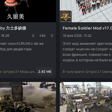
- by 力士多缺德
Female Soldier Mod v17.
 18:28
0
484
0
18 фев 2026, 13:22
яет скин KURUMI с её же
Этот мод заменяет оригина
Мод для редактора.
солдат-мужчин на солдат-
всех фракций, совместим с
модом, в котором не были 
изменения в скины, анимаци
, юниты)
а: Штурм 2
/
Моды для редактора
2,82 МБ
/
Скины (пехота, юниты)
В тылу врага: Штурм 2
/
Музыка, 
/
Скины (пехот
12-2025, 14:07