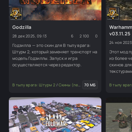
Godzilla
Warhamme
v03.11.25
28 дек 2025, 09:13
6
2 100
0
24 ноя 2023
Годзилла — это скин для В тылу врага:
Штурм 2, который заменяет транспорт на
Этот мод 
модель Годзиллы. Запуск и игра
из более ч
осуществляются через редактор.
скинов для
текстурами
демонстра
файлов с 
В тылу врага: Штурм 2
/
Скины (пехота, юниты)
70 МБ
/
Транспорт
В тылу враг
/