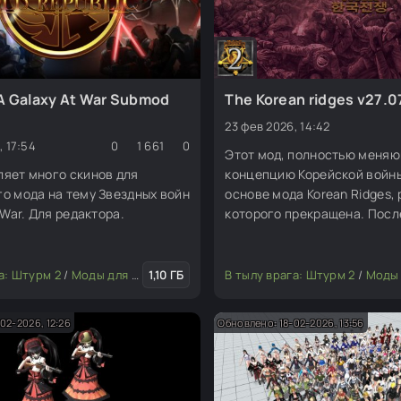
A Galaxy At War Submod
The Korean ridges v27.0
23 фев 2026, 14:42
, 17:54
0
1 661
0
Этот мод, полностью меня
яет много скинов для
концепцию Корейской войны
о мода на тему Звездных войн
основе мода Korean Ridges,
 War. Для редактора.
которого прекращена. После
разработка мода была прек
решил взять его за основу. 
добавлю новые ресурсы. Дл
а: Штурм 2
Графика и текстуры
/
Моды для редактора
/
Изменение мода или игры
1,10 ГБ
/
Скины (пехота, юниты)
В тылу врага: Штурм 2
/
Моды для ред
02-2026, 12:26
Обновлено: 18-02-2026, 13:56