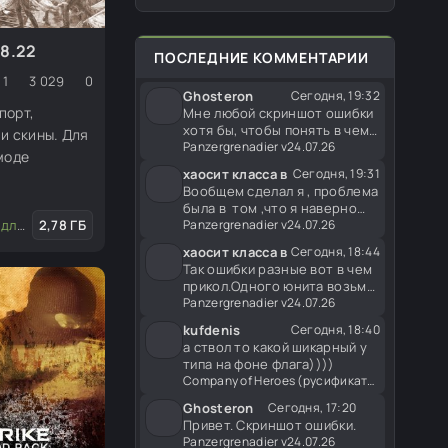
Британия и Финляндия. Меню
появления в игре совместимо
со всеми
8.22
ПОСЛЕДНИЕ КОММЕНТАРИИ
1
3 029
0
Ghosteron
Сегодня, 19:32
порт,
Мне любой скриншот ошибки
хотя бы, чтобы понять в чем
и скины. Для
проблема.
Panzergrenadier v24.07.26
моде
хаосит класса в
Сегодня, 19:31
Вообщем сделал я , проблема
была в том ,что я наверно
актора
2,78 ГБ
/
Скины (пехота, юниты)
/
Транспорт
/
Оружие и сна
один из краков, не
Panzergrenadier v24.07.26
хаосит класса в
Сегодня, 18:44
Так ошибки разные вот в чем
прикол.Одного юнита возьму
вылет с одной ошибкой,
Panzergrenadier v24.07.26
kufdenis
Сегодня, 18:40
а ствол то какой шикарный у
типа на фоне флага))))
Company of Heroes (русификатор)
Ghosteron
Сегодня, 17:20
Привет. Скриншот ошибки.
Panzergrenadier v24.07.26