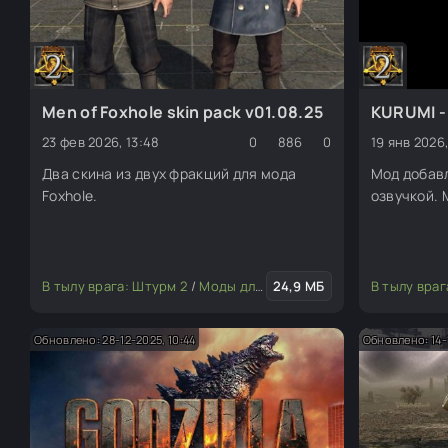
Men of Foxhole skin pack v01.08.25
KURUMI 
23 фев 2026, 13:48
0
886
0
19 янв 2026,
Два скина из двух фракций для мода
Мод добавл
Foxhole.
озвучкой. 
В тылу врага: Штурм 2
/
Моды для редактора
24,9 МБ
/
Скины (пехота
В тылу враг
Обновлено: 28-12-2025, 10:44
Обновлено: 14-