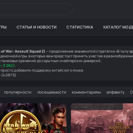
ГРЫ
СТАТЬИ И НОВОСТИ
СТАТИСТИКА
КАТАЛОГ МОД
 of War: Assault Squad 2)
— продолжение знаменитой стратегии «В тылу вр
диночной игры, в которых вам предстоит принять участие в разнообразны
х танковых сражений до скрытных снайперских диверсий.
— 3.262.1
.
 просто добавили поддержку китайского языка.
ю
(4,08 ГБ)
популярности
посещаемости
комментариям
алфавиту
Обновлено: 23-02-2026, 15:00