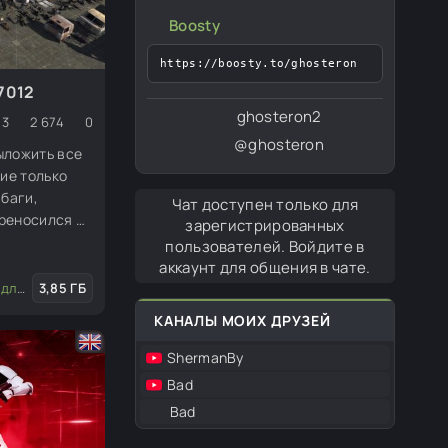
Boosty
https://boosty.to/ghosteron
x7012
ghosteron2
3
2 674
0
@ghosteron
ыложить все
кие только
 баги,
Чат доступен только для
ереносился с
зарегистрированных
се успел
пользователей. Войдите в
локации были
аккаунт для общения в чате.
мная долина и
актора
3,85 ГБ
/
Скины (пехота, юниты)
/
Оружие и снаряжение
/
Ра
нтарь сделан
КАНАЛЫ МОИХ ДРУЗЕЙ
ShermanBy
Bad
Bad