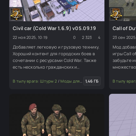
Civil car (Cold War 1.6.9) v05.09.19
Call of D
22 ноя 2025, 10:19
0
2 323
4
23 сен 2025,
Добавляет легковую и грузовую технику.
Мод добав
Хороший контент для городских боев в
игры Call o
сочетании с ресурсами Cold War. Также
забудьте и
есть несколько гражданских и
множество 
полицейских скинов. Для редактора.
В тылу врага: Штурм 2
/
Моды для редактора
1,46 ГБ
/
Скины (пехота
В тылу враг