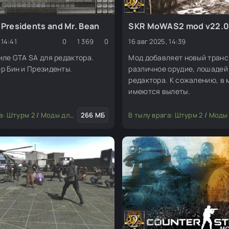
 Presidents and Mr. Bean
SKR MoWAS2 mod v22.0
 14:41
0
1 369
0
16 авг 2025, 14:39
иле GTA SA для редактора.
Мод добавляет новый транс
р Бин и Президенты.
различное орудие, лошадей 
редактора. К сожалению, в 
имеются вылеты.
, юниты)
а: Штурм 2
/
Музыка, звуки и озвучка
/
Моды для редактора
266 МБ
/
Скины (пехота, юниты)
В тылу врага: Штурм 2
/
Моды для ред