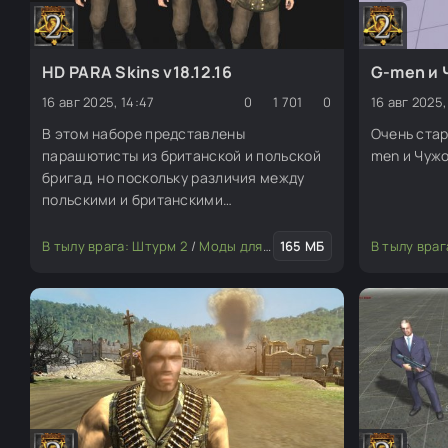
HD PARA Skins v18.12.16
G-men и 
16 авг 2025, 14:47
0
1 701
0
16 авг 2025,
В этом наборе представлены
Очень стар
парашютисты из британской и польской
men и Чужо
бригад, но поскольку различия между
польскими и британскими
парашютистами поразительны (польские
парашютисты носят польские знаки
В тылу врага: Штурм 2
/
Моды для редактора
165 МБ
/
Скины (пехота
В тылу враг
различия на воротнике, в отличие от
британских шевронов), я решил создать
скин для всех вас, чтобы вы