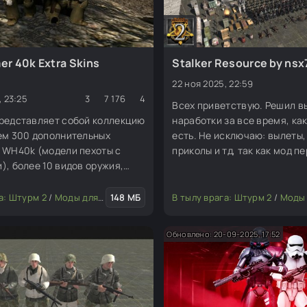
r 40k Extra Skins
Stalker Resource by ns
22 ноя 2025, 22:59
, 23:25
3
7 176
4
Всех приветствую. Решил в
представляет собой коллекцию
наработки за все время, ка
ем 300 дополнительных
есть. Не исключаю: вылеты,
 WH40k (модели пехоты с
приколы и тд, так как мод п
), более 10 видов оружия,
Штурма 1 на Штурм 2 и не в
ционной карты для UMW40k и
оптимизировать. Какие-то 
породами.
потеряны, например это Те
а: Штурм 2
Моды для редактора
/
Моды для редактора
148 МБ
/
Скины (пехота, юниты)
В тылу врага: Штурм 2
/
Моды для ред
старый Янтарь, но тот же Я
Обновлено: 20-09-2025, 17:52