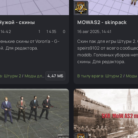
Чужой - скины
MOWAS2 - skinpack
 14:42
1
1 435
0
16 авг 2025, 14:41
енькие скины от Voron'a - G-
Скин пак для игры Штурм 2.
й. Для редактора.
speirs9102 от всего сообще
moddb. Головных уборов нет
скины. Для редактора.
, юниты)
а: Штурм 2
/
Оружие и снаряжение
/
Моды для редактора
4,47 МБ
/
Скины (пехота, юниты)
В тылу врага: Штурм 2
/
Моды для р