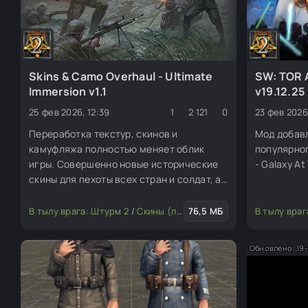
Skins & Camo Overhaul - Ultimate
SW: TOR 
Immersion v1.1
v19.12.25
25 фев 2026, 12:39
1
2 121
0
23 фев 2026
Переработка текстур, скинов и
Мод добавл
камуфляжа полностью меняет облик
популярног
игры. Совершенно новые исторические
- Galaxy At
скины для пехоты всех стран и солдат, а
также десятки полностью
согласованных вариантов камуфляжа
В тылу врага: Штурм 2
/
Скины (пехота, юниты)
76,5 МБ
/
Транспорт
В тылу враг
/
для техники.
Обновлено: 19-