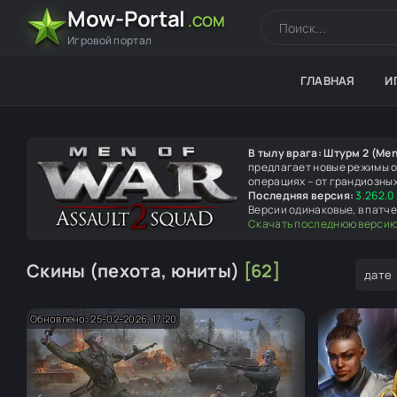
Mow-Portal
.COM
Игровой портал
ГЛАВНАЯ
И
В тылу врага: Штурм 2 (Men
предлагает новые режимы о
операциях – от грандиозны
Последняя версия:
3.262.0 
Версии одинаковые, в патче
Скачать последнюю верси
Скины (пехота, юниты)
[62]
дате
Обновлено: 25-02-2026, 17:20