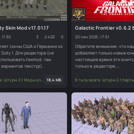
uty Skin Mod v17.01.17
Galactic Frontier v0.6.2 
 11:30
3
2 420
0
20 сен 2025, 17:51
ляет скины США и Германии из
Обратите внимание, что на
f Duty 1. Для редактора (не
добавляет только новые юни
спользовать texmod, там
настоящее время эти юниты
вариантов текстур).
только в редакторе.
Многопользовательский ре
кооперативный режим (COO
, юниты)
а: Штурм 2
/
Транспорт
/
Моды для редактора
/
Различные ресурсы (флора, декорация)
18,4 МБ
/
Скины (пехота, юниты)
В тылу врага: Штурм 2
/
Карты для ре
и миссии в настоящее врем
разрабатываются (WIP). Мы
терпение, пока мы работае