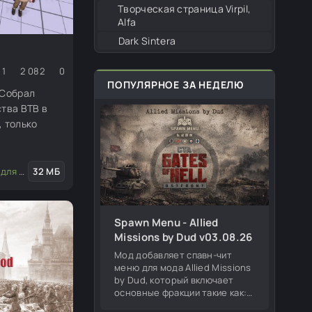
Творческая страница Virpil,
Alfa
Dark Sintera
1
2 082
0
ПОПУЛЯРНОЕ ЗА НЕДЕЛЮ
 Собрал
ства ВТВ в
, только
едактора
32 МБ
/
Скины (пехота, юниты)
Spawn Menu - Allied
Missions by Dud v03.08.26
Мод добавляет спавн-чит
меню для мода Allied Missions
by Dud, который включает
основные фракции такие как:
Германия, СССР, США,