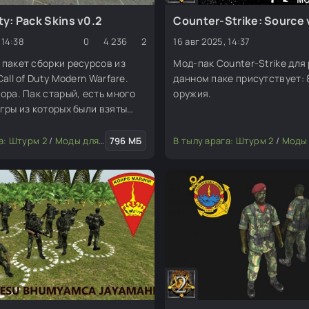
uty: Pack Skins v0.2
Сounter-Strike: Source 
 14:38
0
4 236
2
16 авг 2025, 14:37
пакет сборки ресурсов из
Мод-пак Сounter-Strike для
all of Duty Modern Warfare.
данном паке присутствует: 8
ора. Пак старый, есть много
оружия.
гры из которых были взяты
W, MW2, MW3 и Ghosts.
, юниты)
а: Штурм 2
/
Оружие и снаряжение
/
Моды для редактора
796 МБ
/
Скины (пехота, юниты)
В тылу врага: Штурм 2
/
Транспо
/
Моды для р