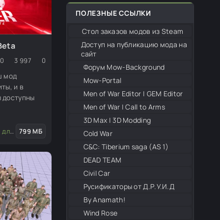
ПОЛЕЗНЫЕ ССЫЛКИ
Стол заказов модов из Steam
Доступ на публикацию мода на
Beta
сайт
0
3 997
0
Форум Mow-Background
ш мод
Mow-Portal
ты, и в
Men of War Editor | GEM Editor
 доступны
Men of War | Call to Arms
жим (MP),
3D Max | 3D Modding
P), сражения
дактора
799 МБ
/
Моды для редактора
/
Скины (пехота, юниты)
Cold War
я активно
С&С: Tiberium saga (AS 1)
 ценим ваше
DEAD TEAM
м над
Civil Car
Русификаторы от Д.Р.У.И.Д
By Anamath!
Wind Rose