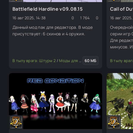
Battlefield Hardline v09.08.15
Call of D
16 авг 2025, 14:38
0
1 764
0
16 авг 2025,
Данный мод пак для редактора. В моде
Очередной 
присутствует: 6 скинов и 4 оружия.
серии игр C
Для редакт
минусов. И
модели: M
В тылу врага: Штурм 2
/
Моды для редактора
60 МБ
/
Скины (пехота
В тылу враг