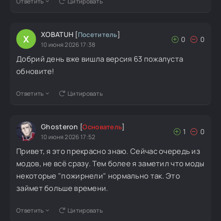
Ответить
Цитировать
XOBATUH
[
Посетитель
]
X
0
0
10 июня 2026 17:38
Добрий день вже вишла версия 63 пожалуста
обновите!
Ответить
Цитировать
Ghosteron
[
Основатель
]
1
0
10 июня 2026 17:52
Привет, я это прекрасно знаю. Сейчас очередь из
модов, не всё сразу. Тем более я заметил что моды
некоторые "пожирнели" нормально так. Это
займет больше времени.
Ответить
Цитировать