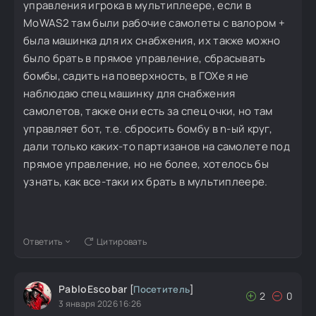
управления игрока в мультиплеере, если в
MoWAS2 там были рабочие самолеты с валором +
была машинка для их снабжения, их также можно
было брать в прямое управление, сбрасывать
бомбы, садить на поверхность, в ГОХе я не
наблюдаю спец машинку для снабжения
самолетов, также они есть за спец очки, но там
управляет бот, т.е. сбросить бомбу в n-ый круг,
дали только каких-то партизанов на самолете под
прямое управление, но не более, хотелось бы
узнать, как все-таки их брать в мультиплеере.
Ответить
Цитировать
PabloEscobar
[
Посетитель
]
2
0
3 января 2026 16:26