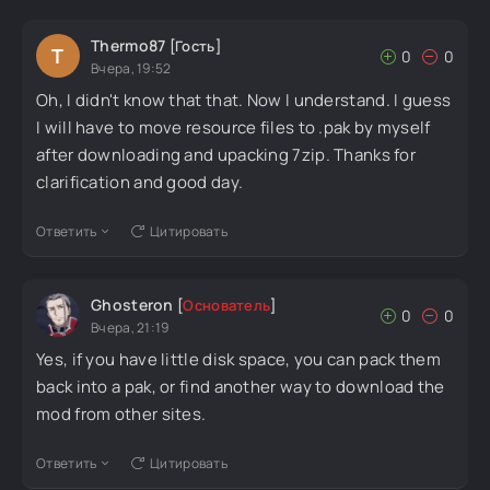
Thermo87
[Гость]
T
0
0
Вчера, 19:52
Oh, I didn't know that that. Now I understand. I guess
I will have to move resource files to .pak by myself
after downloading and upacking 7zip. Thanks for
clarification and good day.
Ответить
Цитировать
Ghosteron
[
Основатель
]
0
0
Вчера, 21:19
Yes, if you have little disk space, you can pack them
back into a pak, or find another way to download the
mod from other sites.
Ответить
Цитировать