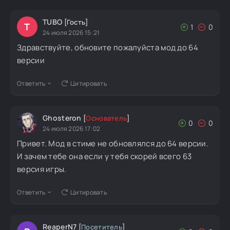
TUBO
[Гость]
T
1
0
24 июля 2026 15:21
Здравствуйте, обновите пожалуйста мод до 64
версии
Ответить
Цитировать
Ghosteron
[
Основатель
]
0
0
24 июля 2026 17:02
Привет. Мод в стиме не обновлялся до 64 версии.
И зачем тебе она если у тебя скорей всего 63
версия игры.
Ответить
Цитировать
ReaperN7
[
Посетитель
]