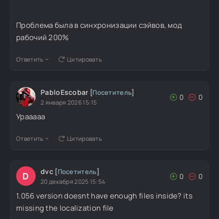
Проблема была в синхронизации сэйвов, мод
рабочий 200%
Ответить
Цитировать
PabloEscobar
[
Посетитель
]
0
0
2 января 2026 15:15
Урааааа
Ответить
Цитировать
dvc
[
Посетитель
]
D
0
0
20 декабря 2025 15:54
1.056 version doesnt have enough files inside? its
missing the localization file