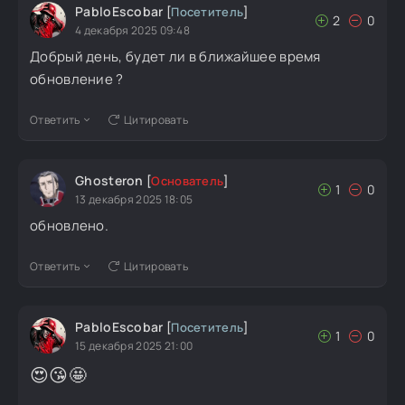
PabloEscobar
[
Посетитель
]
2
0
4 декабря 2025 09:48
Добрый день, будет ли в ближайшее время
обновление ?
Ответить
Цитировать
Ghosteron
[
Основатель
]
1
0
13 декабря 2025 18:05
обновлено.
Ответить
Цитировать
PabloEscobar
[
Посетитель
]
1
0
15 декабря 2025 21:00
😍
😘
🤩