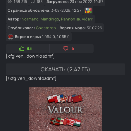
168 315
188
Загружено:
23 ноя 2022, 19:57
Страница обновлена:
3-08-2026, 12:27
Автор:
Normand
,
Mandingo
,
Pannoniæ
,
Víðarr
Опубликовал:
Ghosteron
Версия мода:
30.07.26
Версия игры:
1.064.0, 1.065.0
93
5
[xfgiven_downloadmf]
СКАЧАТЬ (2,47 ГБ)
[/xfgiven_downloadmf]