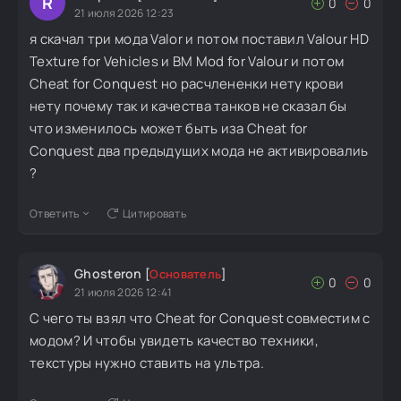
R
0
0
21 июля 2026 12:23
я скачал три мода Valor и потом поставил Valour HD
Texture for Vehicles и BM Mod for Valour и потом
Cheat for Conquest но расчлененки нету крови
нету почему так и качества танков не сказал бы
что изменилось может быть иза Cheat for
Conquest два предыдущих мода не активировалиь
?
Ответить
Цитировать
Ghosteron
[
Основатель
]
0
0
21 июля 2026 12:41
С чего ты взял что Cheat for Conquest совместим с
модом? И чтобы увидеть качество техники,
текстуры нужно ставить на ультра.