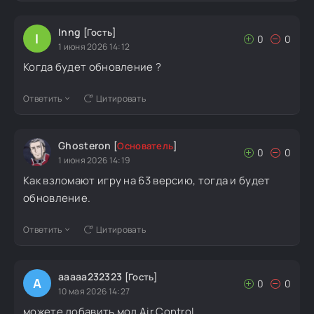
Inng
[Гость]
I
0
0
1 июня 2026 14:12
Когда будет обновление ?
Ответить
Цитировать
Ghosteron
[
Основатель
]
0
0
1 июня 2026 14:19
Как взломают игру на 63 версию, тогда и будет
обновление.
Ответить
Цитировать
ааааа232323
[Гость]
А
0
0
10 мая 2026 14:27
можете добавить мод Air Control