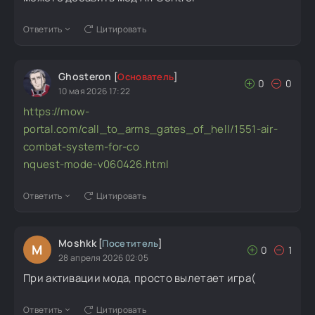
Ответить
Цитировать
Ghosteron
[
Основатель
]
0
0
10 мая 2026 17:22
https://mow-
portal.com/call_to_arms_gates_of_hell/1551-air-
combat-system-for-co
nquest-mode-v060426.html
Ответить
Цитировать
Moshkk
[
Посетитель
]
M
0
1
28 апреля 2026 02:05
При активации мода, просто вылетает игра(
Ответить
Цитировать