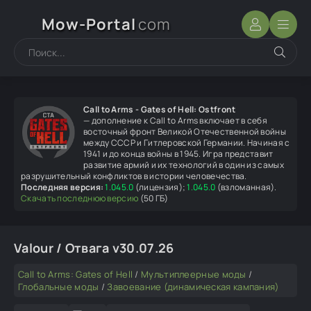
Mow-Portal
com
Call to Arms - Gates of Hell: Ostfront
— дополнение к Call to Arms включает в себя
восточный фронт Великой Отечественной войны
между СССР и Гитлеровской Германии. Начиная с
1941 и до конца войны в 1945. Игра представит
развитие армий и их технологий в один из самых
разрушительный конфликтов в истории человечества.
Последняя версия:
1.045.0
(лицензия);
1.045.0
(взломанная).
Скачать последнюю версию
(50 ГБ)
Valour / Отвага v30.07.26
Call to Arms: Gates of Hell
/
Мультиплеерные моды
/
Глобальные моды
/
Завоевание (динамическая кампания)