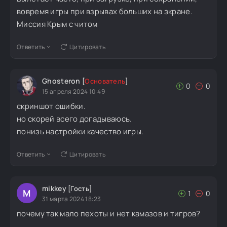
вовремя игры при взрывах больших на экране.
Миссия Крым с читом
Ответить
Цитировать
Ghosteron
[
Основатель
]
0
0
15 апреля 2024 10:49
скриншот ошибки.
но скорей всего догадываюсь.
понизь настройки качество игры.
Ответить
Цитировать
mikkey
[Гость]
M
1
0
31 марта 2024 18:23
почему так мало пехоты и нет камазов и тигров?