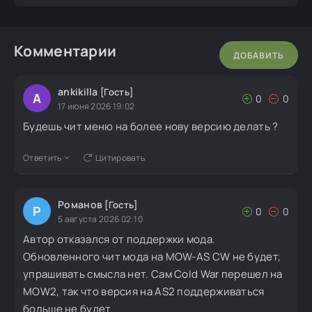
Комментарии
ДОБАВИТЬ
ankikilla
[Гость]
A
0
0
17 июня 2026 19:02
Будешь чит меню на более нову версию делать ?
Ответить
Цитировать
Романов
[Гость]
Р
0
0
5 августа 2026 02:10
Автор отказался от поддержки мода.
Обновленного чит мода на MOW-AS CW не будет,
упрашивать смысла нет. Сам Cold War перешел на
MOW2, так что версия на AS2 поддерживаться
больше не будет.