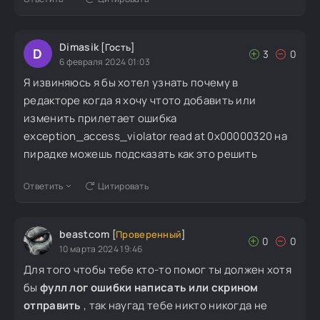
Dimasik
[Гость]
D
3
0
6 февраля 2024 01:03
Я извиняюсь я бы хотел узнать почему в
редакторе когда я хочу чтото добавить или
изменить прилетает ошибка
exception_access_violator read at 0x00000320 на
пирадке можешь подсказать как это решить
Ответить
Цитировать
beastcom
[
Проверенный
]
0
0
10 марта 2024 19:46
Для того чтобы тебе кто-то помог ты должен хотя
бы
фулл лог ошибки написать или скрином
отправить
, так наугад тебе никто никогда не