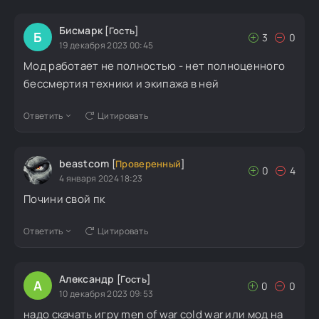
Бисмарк
[Гость]
Б
3
0
19 декабря 2023 00:45
Мод работает не полностью - нет полноценного
бессмертия техники и экипажа в ней
Ответить
Цитировать
beastcom
[
Проверенный
]
0
4
4 января 2024 18:23
Почини свой пк
Ответить
Цитировать
Александр
[Гость]
А
0
0
10 декабря 2023 09:53
надо скачать игру men of war cold war или мод на