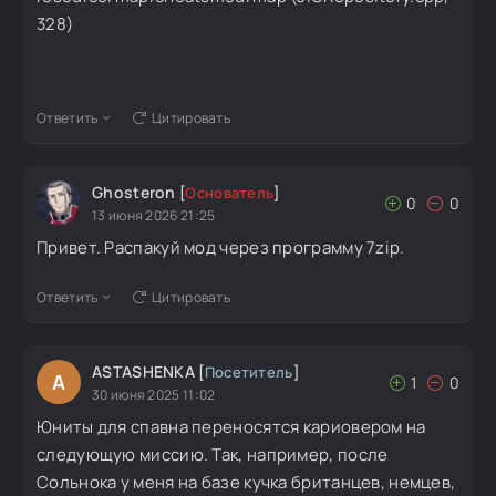
328)
Ответить
Цитировать
Ghosteron
[
Основатель
]
0
0
13 июня 2026 21:25
Привет. Распакуй мод через программу 7zip.
Ответить
Цитировать
ASTASHENKA
[
Посетитель
]
A
1
0
30 июня 2025 11:02
Юниты для спавна переносятся кариовером на
следующую миссию. Так, например, после
Сольнока у меня на базе кучка британцев, немцев,