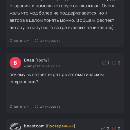
старания, и помощь которую он оказывал. Очень
жаль что мод более не поддерживается, но и
автора в целом понять можно. В общем, респект
автору, и попутного ветра в любых начинаниях)
Ответить
Цитировать
Влад
[Гость]
В
1
0
4 августа 2024 21:39
почему вылетает игра при автоматическом
сохранении?
Ответить
Цитировать
beastcom
[
Проверенный
]
2
0