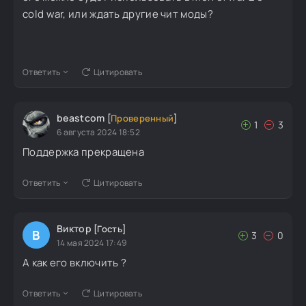
cold war, или ждать другие чит моды?
Ответить
Цитировать
beastcom
[
Проверенный
]
1
3
6 августа 2024 18:52
Поддержка прекращена
Ответить
Цитировать
Виктор
[Гость]
В
3
0
14 мая 2024 17:49
А как его включить ?
Ответить
Цитировать