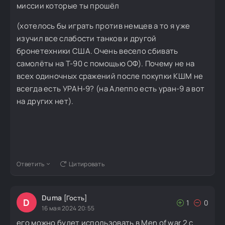
миссии которые ты прошёл
(хотелось бы играть против немцев а то я уже
изучил все слабости танков и другой
бронетехники США. Очень весело сбивать
самолёты на Т-90 с помощью ОФ). Почему не на
всех одиночных сражений после покупки КШМ не
всегда есть УРАН-9? (на Алеппо есть уран-9 а вот
на других нет).
Ответить
Цитировать
Duma
[Гость]
D
1
0
16 мая 2024 20:55
его можно будет использовать в Men of war 2 с