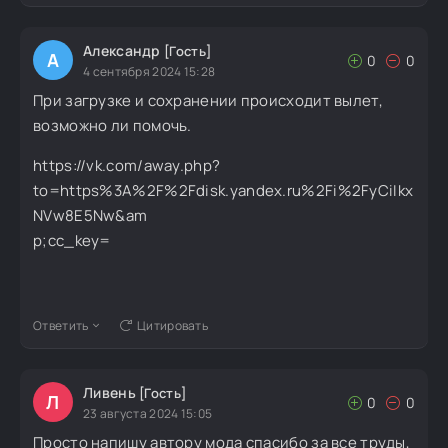
Александр
[Гость]
А
0
0
4 сентября 2024 15:28
При загрузке и сохранении происходит вылет,
возможно ли помочь.
https://vk.com/away.php?
to=https%3A%2F%2Fdisk.yandex.ru%2Fi%2FyCiIkx
NVw8E5Nw&am
p;cc_key=
Ответить
Цитировать
Ливень
[Гость]
Л
0
0
23 августа 2024 15:05
Просто напишу автору мода спасибо за все труды,