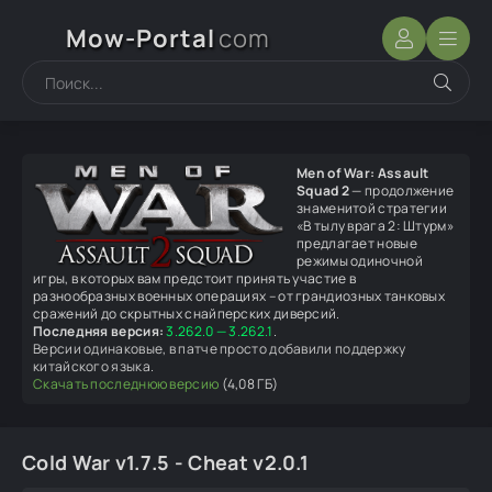
Mow-Portal
com
Men of War: Assault
Squad 2
— продолжение
знаменитой стратегии
«В тылу врага 2: Штурм»
предлагает новые
режимы одиночной
игры, в которых вам предстоит принять участие в
разнообразных военных операциях – от грандиозных танковых
сражений до скрытных снайперских диверсий.
Последняя версия:
3.262.0 — 3.262.1
.
Версии одинаковые, в патче просто добавили поддержку
китайского языка.
Скачать последнюю версию
(4,08 ГБ)
Cold War v1.7.5 - Cheat v2.0.1