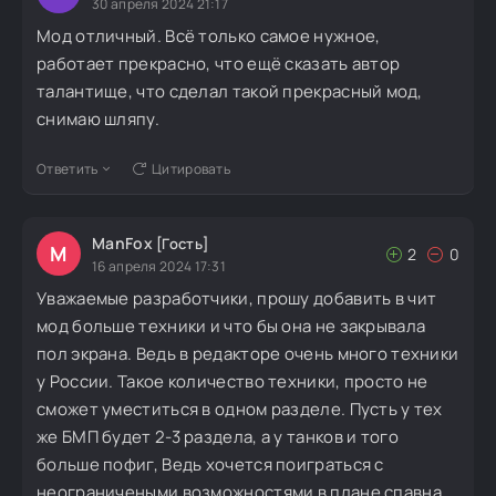
30 апреля 2024 21:17
Мод отличный. Всё только самое нужное,
работает прекрасно, что ещё сказать автор
талантище, что сделал такой прекрасный мод,
снимаю шляпу.
Ответить
Цитировать
ManFox
[Гость]
M
2
0
16 апреля 2024 17:31
Уважаемые разработчики, прошу добавить в чит
мод больше техники и что бы она не закрывала
пол экрана. Ведь в редакторе очень много техники
у России. Такое количество техники, просто не
сможет уместиться в одном разделе. Пусть у тех
же БМП будет 2-3 раздела, а у танков и того
больше пофиг, Ведь хочется поиграться с
неограничеными возможностями в плане спавна,