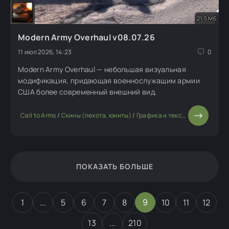
21,5 МБ
Modern Army Overhaul v08.07.26
11 июл 2026, 14:23
0
Modern Army Overhaul — небольшая визуальная
модификация, придающая военнослужащим армии
США более современный внешний вид.
Call to Arms
/
Скины (пехота, юниты)
/
Графика и текстуры
ПОКАЗАТЬ БОЛЬШЕ
1
...
5
6
7
8
9
10
11
12
13
...
210