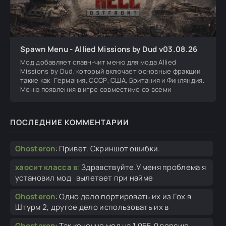
Spawn Menu - Allied Missions by Dud v03.08.26
Мод добавляет спавн-чит меню для мода Allied
Missions by Dud, который включает основные фракции
такие как: Германия, СССР, США, Британия и Финляндия.
Меню появления в игре совместимо со всеми
ПОСЛЕДНИЕ КОММЕНТАРИИ
Ghosteron
:
Привет. Скриншот ошибки.
хаосит класса в
:
Здравствуйте.У меня проблема я
установил мод вылетает при найме
Ghosteron
:
Одно дело портировать их из Гох в
Штурм 2, другое дело использовать их в
Ghosteron
:
Так конечно мод на 1.055.0 версию.