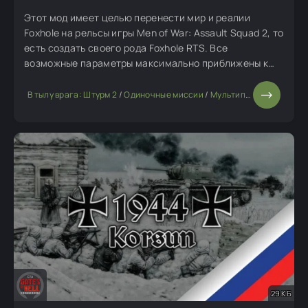
Этот мод имеет целью перенести мир и реалии
Foxhole на рельсы игры Men of War: Assault Squad 2, то
есть создать своего рода Foxhole RTS. Все
возможные параметры максимально приближены к
оригиналу или изменены с точными коэффициентами.
В тылу врага: Штурм 2
/
Одиночные миссии
/
Мультиплеерные моды
29 КБ