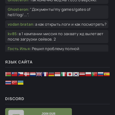
Ghosteron
:
"Документы/my games/gates of
hell/log/...".
vodan bratan
:
а как открыть логи и как посмотреть?
kv85
:
в 1 кампании миссия по захвату жд вылетает
после загрузки сейвов. 2
Гость Илья
:
Решил проблему полной
переустановкой СТИМ, хз как это связано, ну все
ЯЗЫК САЙТА
Гость Илья
:
Суть в том, что я даже игру
переустановил не помогло
Гость Илья
:
Нет, просто без ошибки вылет, без
логов, стим при этом включен, без модов
Кузя добрый
:
Здравствуйте . Понятно жаль
DISCORD
конечно . Ну что же не всё так просто это
Кузя добрый
:
Комментарий скрыт