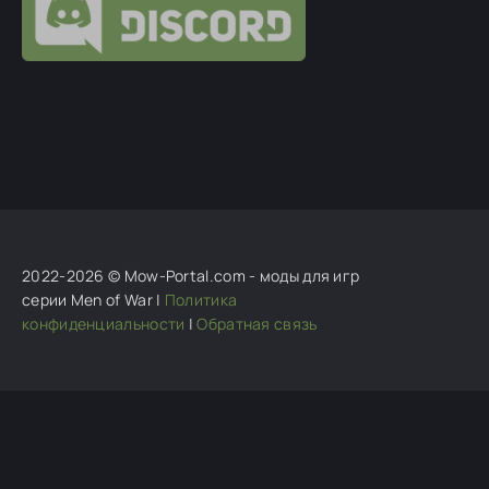
Гость suigetsu32
:
Дым, выходящий из танков,
отображается некорректно — он выглядит
Кузя добрый
:
Комментарий скрыт
Кузя добрый
:
Ну тут тоже нельзя сразу то уж так .
Вот к примеру тягачей просто хороший
2022-2026 © Mow-Portal.com - моды для игр
серии Men of War |
Политика
конфиденциальности
|
Обратная связь