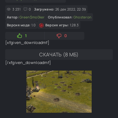
3 231
0
Загружено:
26 дек 2022, 22:39
Автор:
Green$mo0ker
Опубликовал:
Ghosteron
Версия мода:
1.0
Версия игры:
1.28.3
1
0
[xfgiven_downloadmf]
СКАЧАТЬ (8 МБ)
[/xfgiven_downloadmf]