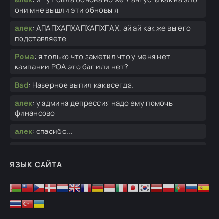
они мне вышли эти обновы я
алек
:
АПАПХАПХАПХАПХПАХ, ай ай как же вы его
подставляете
Рома
:
я только что заметил что у меня нет
кампании РОА это баг или нет?
Bad
:
Наверное выпил как всегда.
алек
:
у админа депрессия надо ему помочь
финансово
алек
:
спасибо...
Ghosteron
:
обновлю завтра.
ЯЗЫК САЙТА
алек
:
я тут 1 раз, ну вы извините конечно да дело
не благодарное
Ghosteron
:
Ты ради этого мода качал 80 ГБ игры?
Ужас.