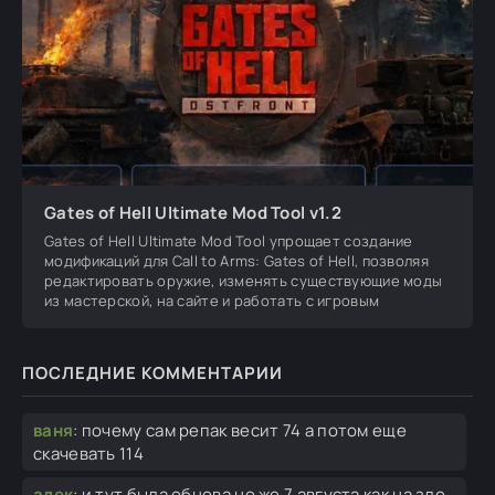
Gates of Hell Ultimate Mod Tool v1.2
Gates of Hell Ultimate Mod Tool упрощает создание
модификаций для Call to Arms: Gates of Hell, позволяя
редактировать оружие, изменять существующие моды
из мастерской, на сайте и работать с игровым
ПОСЛЕДНИЕ КОММЕНТАРИИ
ваня
:
почему сам репак весит 74 а потом еще
скачевать 114
алек
:
и тут была обнова но же 7 августа как на зло