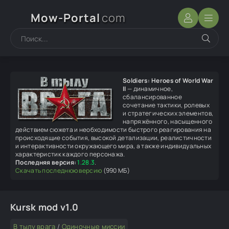
Mow-Portal
com
Soldiers: Heroes of World War
II
— динамичное,
сбалансированное
сочетание тактики, ролевых
и стратегических элементов,
напряжённого, насыщенного
действием сюжета и необходимости быстрого реагирования на
происходящие события, высокой детализации, реалистичности
и интерактивности окружающего мира, а также индивидуальных
характеристик каждого персонажа.
Последняя версия:
1.28.3
.
Скачать последнюю версию
(990 МБ)
Kursk mod v1.0
В тылу врага
/
Одиночные миссии