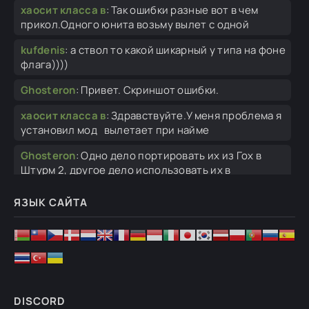
хаосит класса в
:
Так ошибки разные вот в чем
прикол.Одного юнита возьму вылет с одной
kufdenis
:
а ствол то какой шикарный у типа на фоне
флага))))
Ghosteron
:
Привет. Скриншот ошибки.
хаосит класса в
:
Здравствуйте.У меня проблема я
установил мод вылетает при найме
Ghosteron
:
Одно дело портировать их из Гох в
Штурм 2, другое дело использовать их в
Ghosteron
:
Так конечно мод на 1.055.0 версию.
ЯЗЫК САЙТА
Ghosteron
:
"Документы/my games/gates of
hell/log/...".
vodan bratan
:
а как открыть логи и как посмотреть?
kv85
:
в 1 кампании миссия по захвату жд вылетает
DISCORD
после загрузки сейвов. 2