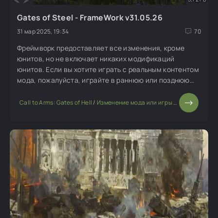
Gates of Steel - FrameWork v31.05.26
31 мар 2025, 19:34
70
Фреймворк предоставляет все изменения, кроме
юнитов, но не включает никаких модификаций
юнитов. Если вы хотите играть с реальным контентом
мода, пожалуйста, играйте в раннюю или позднюю
версию мода.
Call to Arms: Gates of Hell
/
Изменение мода или игры
/
Завоевание (