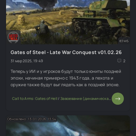
83 МБ
Gates of Steel - Late War Conquest v01.02.26
31 мар 2025, 19:49
2
Теперь у ИИ и у игроков будут только юниты поздней
эпохи, начиная примерно с 1943 года, а пехота и
оружие также будут выглядеть как в поздней эпохе.
Call to Arms: Gates of Hell
/
Завоевание (динамическая кампания)
/
И
Обновлено: 13-01-2026, 13:54