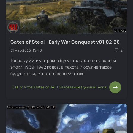
51,8 МБ
Gates of Steel - Early War Conquest v01.02.26
31 мар 2025, 19:43
2
Теперь у ИИ и у игроков будут только юниты ранней
эпохи, 1939–1942 годов, а пехота и оружие также
будут выглядеть как в ранней эпохе.
Call to Arms: Gates of Hell
/
Завоевание (динамическая кампания)
/
И
Обновлено: 2-02-2026, 20:50