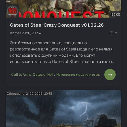
195 КБ
Gates of Steel Crazy Conquest v01.02.26
02 фев 2026, 20:54
2
Это безумное завоевание, специально
разработанное для Gates of Steel мода и его нельзя
использовать с другими модами. Его могут
использовать только Gates of Steel в начале и в конце
войны. Враг атакует через 20 минут, когда игрок
будет защищаться.
Call to Arms: Gates of Hell
/
Изменение мода или игры
Обновлено: 2-02-2026, 20:51