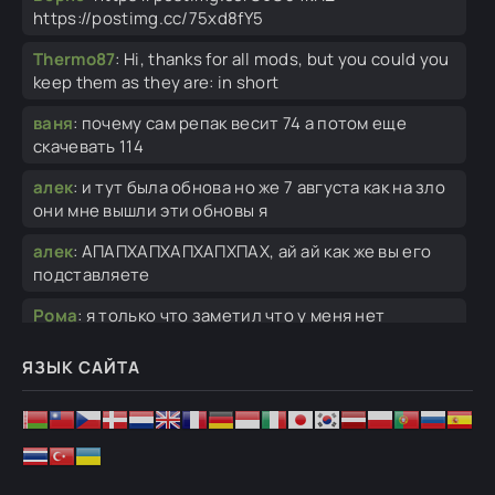
https://postimg.cc/75xd8fY5
Thermo87
:
Hi, thanks for all mods, but you could you
keep them as they are: in short
ваня
:
почему сам репак весит 74 а потом еще
скачевать 114
алек
:
и тут была обнова но же 7 августа как на зло
они мне вышли эти обновы я
алек
:
АПАПХАПХАПХАПХПАХ, ай ай как же вы его
подставляете
Рома
:
я только что заметил что у меня нет
кампании РОА это баг или нет?
ЯЗЫК САЙТА
Bad
:
Наверное выпил как всегда.
алек
:
у админа депрессия надо ему помочь
финансово
алек
:
спасибо...