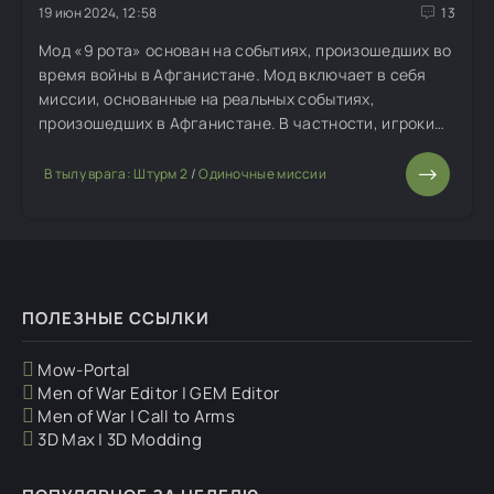
19 июн 2024, 12:58
13
Мод «9 рота» основан на событиях, произошедших во
время войны в Афганистане. Мод включает в себя
миссии, основанные на реальных событиях,
произошедших в Афганистане. В частности, игроки
смогут пережить события, связанные с началом
войны в Афганистане, а также операцию
В тылу врага: Штурм 2
/
Одиночные миссии
«Магистраль», которая
ПОЛЕЗНЫЕ ССЫЛКИ
Mow-Portal
Men of War Editor | GEM Editor
Men of War | Call to Arms
3D Max | 3D Modding