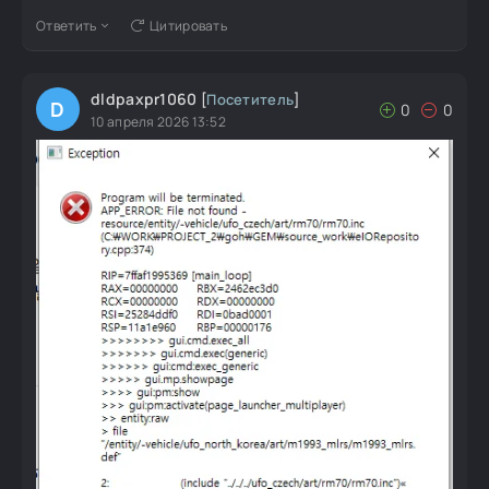
Ответить
Цитировать
dldpaxpr1060
[
Посетитель
]
D
0
0
10 апреля 2026 13:52