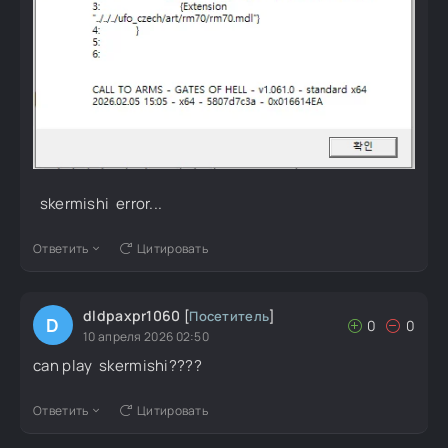
skermishi error...
Ответить
Цитировать
dldpaxpr1060
[
Посетитель
]
D
0
0
10 апреля 2026 02:50
can play skermishi????
Ответить
Цитировать