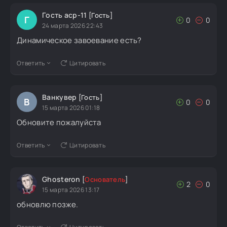
Гость aср-11
[Гость]
Г
0
0
24 марта 2026 22:43
Динамическое завоевание есть?
Ответить
Цитировать
Ванкувер
[Гость]
В
0
0
15 марта 2026 01:18
Обновите пожалуйста
Ответить
Цитировать
Ghosteron
[
Основатель
]
2
0
15 марта 2026 13:17
обновлю позже.