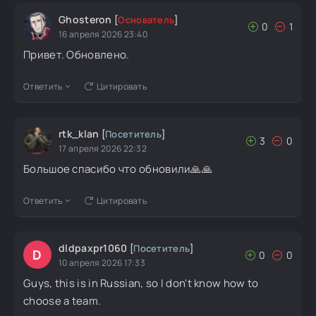
Ghosteron
[
Основатель
]
0
1
16 апреля 2026 23:40
Привет. Обновлено.
Ответить
Цитировать
rtk_klan
[
Посетитель
]
3
0
17 апреля 2026 22:32
Большое спасибо что обновили🙏🙏
Ответить
Цитировать
dldpaxpr1060
[
Посетитель
]
D
0
0
10 апреля 2026 17:33
Guys, this is in Russian, so I don't know how to
choose a team.