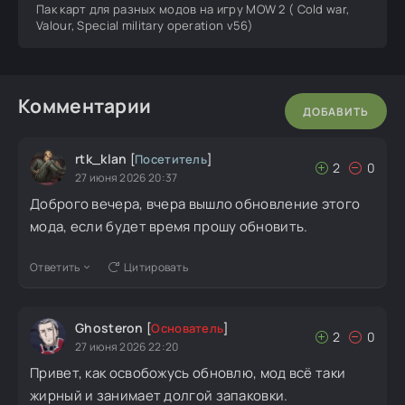
Пак карт для разных модов на игру MOW 2 ( Cold war,
Valour, Special military operation v56)
Комментарии
ДОБАВИТЬ
rtk_klan
[
Посетитель
]
2
0
27 июня 2026 20:37
Доброго вечера, вчера вышло обновление этого
мода, если будет время прошу обновить.
Ответить
Цитировать
Ghosteron
[
Основатель
]
2
0
27 июня 2026 22:20
Привет, как освобожусь обновлю, мод всё таки
жирный и занимает долгой запаковки.