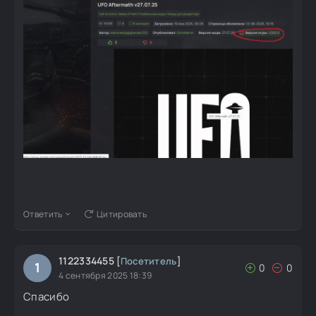
Ответить
Цитировать
1122334455
[
Посетитель
]
1
0
0
4 сентября 2025 18:39
Спасибо