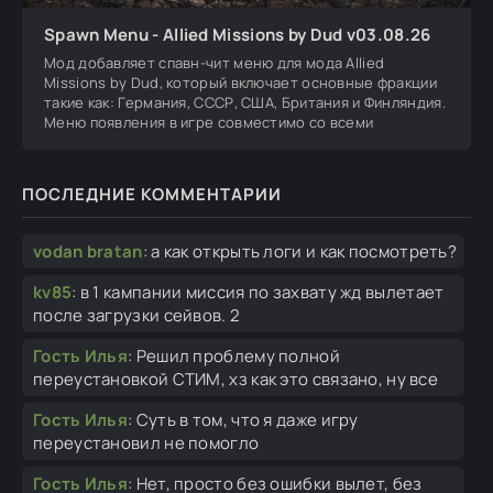
Spawn Menu - Allied Missions by Dud v03.08.26
Мод добавляет спавн-чит меню для мода Allied
Missions by Dud, который включает основные фракции
такие как: Германия, СССР, США, Британия и Финляндия.
Меню появления в игре совместимо со всеми
ПОСЛЕДНИЕ КОММЕНТАРИИ
vodan bratan
:
а как открыть логи и как посмотреть?
kv85
:
в 1 кампании миссия по захвату жд вылетает
после загрузки сейвов. 2
Гость Илья
:
Решил проблему полной
переустановкой СТИМ, хз как это связано, ну все
Гость Илья
:
Суть в том, что я даже игру
переустановил не помогло
Гость Илья
:
Нет, просто без ошибки вылет, без