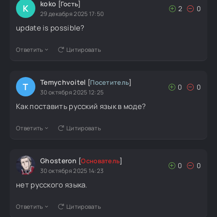
koko
[Гость]
K
2
0
29 декабря 2025 17:50
update is possible?
Ответить
Цитировать
Temychvoitel
[
Посетитель
]
T
0
0
30 октября 2025 12:25
Как поставить русский язык в моде?
Ответить
Цитировать
Ghosteron
[
Основатель
]
0
0
30 октября 2025 14:23
нет русского языка.
Ответить
Цитировать