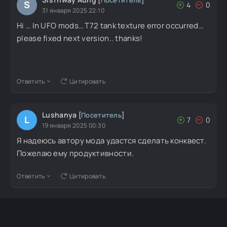
[
Посетитель
]
S
4
0
31 января 2025 22:10
Hi … In UFO mods… T72 tank texture error occurred…
please fixed next version.. thanks!
Ответить
Цитировать
Lushanya
[
Посетитель
]
L
7
0
19 января 2025 00:30
Я надеюсь автору мода удастся сделать конквест.
Пожелаю ему продуктивности.
Ответить
Цитировать