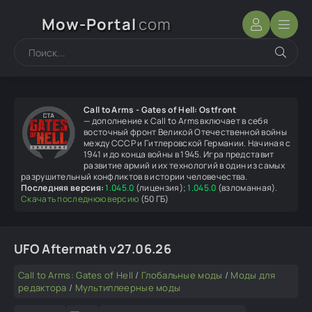
Mow-Portal
com
Call to Arms - Gates of Hell: Ostfront
— дополнение к Call to Arms включает в себя
восточный фронт Великой Отечественной войны
между СССР и Гитлеровской Германии. Начиная с
1941 и до конца войны в 1945. Игра представит
развитие армий и их технологий в один из самых
разрушительный конфликтов в истории человечества.
Последняя версия:
1.045.0
(лицензия);
1.045.0
(взломанная).
Скачать последнюю версию
(50 ГБ)
UFO Aftermath v27.06.26
Call to Arms: Gates of Hell
/
Глобальные моды
/
Моды для
редактора
/
Мультиплеерные моды