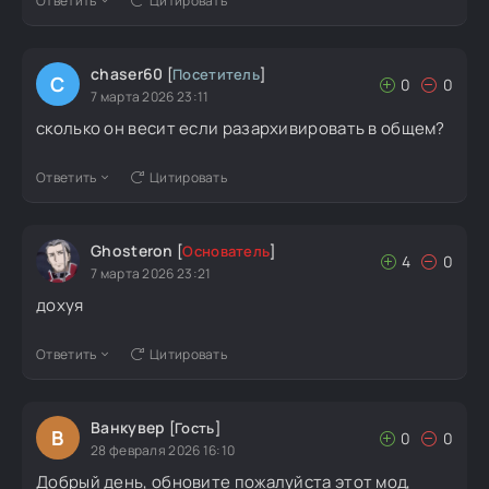
Ответить
Цитировать
chaser60
[
Посетитель
]
C
0
0
7 марта 2026 23:11
сколько он весит если разархивировать в общем?
Ответить
Цитировать
Ghosteron
[
Основатель
]
4
0
7 марта 2026 23:21
дохуя
Ответить
Цитировать
Ванкувер
[Гость]
В
0
0
28 февраля 2026 16:10
Добрый день, обновите пожалуйста этот мод,