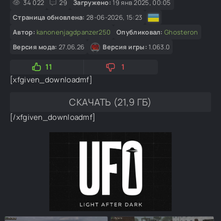
34 022
29
Загружено:
19 янв 2025, 00:05
Страница обновлена:
28-06-2026, 15:23
Автор:
kanonenjagdpanzer250
Опубликовал:
Ghosteron
Версия мода:
27.06.26
Версия игры:
1.063.0
11
1
[xfgiven_downloadmf]
СКАЧАТЬ (21,9 ГБ)
[/xfgiven_downloadmf]