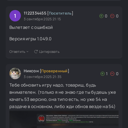
1122334455
[
Посетитель
]
1
0
0
3 сентября 2025 21:15
Вылетает с ошибкой
Версия игры 1.049.0
Ответить
Цитировать
Никсон
[
Проверенный
]
1
0
3 сентября 2025 21:35
Тебе обновить игру надо, товарищ, будь
внимателен. (только я не знаю где ты будешь уже
качать 53 версию, она типо есть, но уже 54 на
раздаче в основном, либо жди обнов везде на 54)