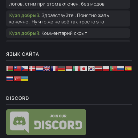
логов, стим при этом включен, без модов
Кузя добрый
:
Здравствуйте . Понятно жаль
конечно . Ну что же не всё так просто это
Кузя добрый
:
Комментарий скрыт
Гость suigetsu32
:
Дым, выходящий из танков,
отображается некорректно — он выглядит
ЯЗЫК САЙТА
Кузя добрый
:
Комментарий скрыт
Кузя добрый
:
Ну тут тоже нельзя сразу то уж так .
Вот к примеру тягачей просто хороший
Ghosteron
:
И не надо, такая старая игра лопнет.
DISCORD
Lord_Draconis
:
Портировать скины с ГоХи я не
умею.
Ghosteron
:
ничего страшного, это же превью, не
скриншоты мода