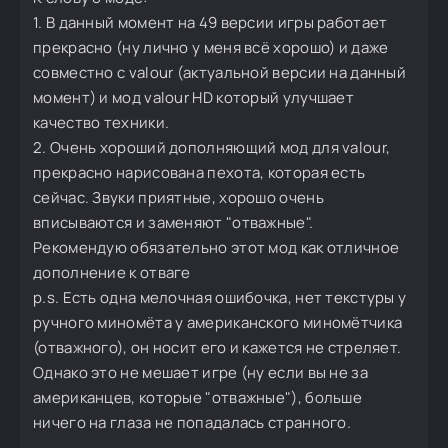
1. В данный момент на 49 версии игры работает
прекрасно (ну лично у меня всё хорошо) и даже
совместно с valour (актуальной версии на данный
момент) и мод valour HD который улучшает
качество техники.
2. Очень хороший дополняющий мод для valour,
прекрасно нарисована пехота, которая есть
сейчас. Звуки приятные, хорошо очень
вписываются и заменяют "отважные".
Рекомендую обязательно этот мод как отличное
дополнение к отваге
p.s. Есть одна мелочная ошибочка, нет текстуры у
ручного миномёта у американского миномётчика
(отважного), он носит его и кажется не стреляет.
Однако это не мешает игре (ну если вы не за
американцев, которые "отважные"), больше
ничего на глаза не попадалась странного.