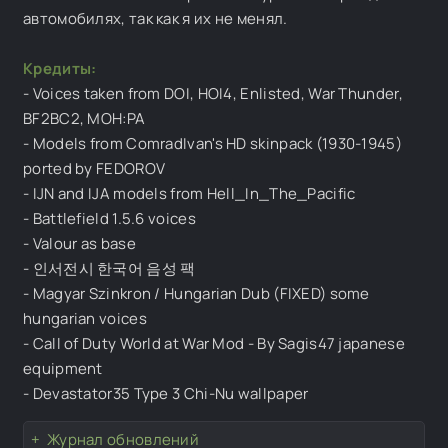
автомобилях, так как я их не менял.
Кредиты:
- Voices taken from DOI, HOI4, Enlisted, War Thunder,
BF2BC2, MOH:PA
- Models from ComradIvan's HD skinpack (1930-1945)
ported by FEDOROV
- IJN and IJA models from Hell_In_The_Pacific
- Battlefield 1.5.6 voices
- Valour as base
- 인서전시 한국어 음성 팩
- Magyar Szinkron / Hungarian Dub (FIXED) some
hungarian voices
- Call of Duty World at War Mod - By Sagis47 japanese
equipment
- Devastator35 Type 3 Chi-Nu wallpaper
Журнал обновлений