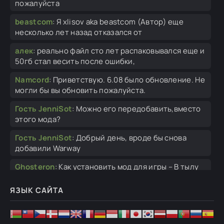
пожалуйста
beastcom
:
Я xlisov aka beastcom (Автор) еще
несколько лет назад отказался от
алек
:
реально файл сто лет распаковывался еще и
50гб стал весить после ошибки,
Namcord
:
Приветствую. 6.08 было обновление. Не
могли бы вы обновить пожалуйста.
Гость JenniSot
:
Можно его передобавить,вместо
этого мода?
Гость JenniSot
:
Добрый день, вроде бы снова
добавили Warway
Ghosteron
:
Как установить мод для игры – В тылу
врага 2: Штурм: Распаковать мод через
ЯЗЫК САЙТА
бурмалда
:
а как правильно распаковать или нужно
перекачивать мод? просто я почти в