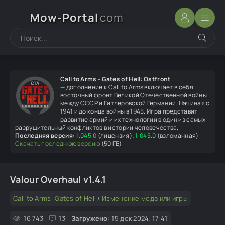
Mow-Portal
com
Call to Arms - Gates of Hell: Ostfront
— дополнение к Call to Arms включает в себя
восточный фронт Великой Отечественной войны
между СССР и Гитлеровской Германии. Начиная с
1941 и до конца войны в 1945. Игра представит
развитие армий и их технологий в один из самых
разрушительный конфликтов в истории человечества.
Последняя версия:
1.045.0
(лицензия);
1.045.0
(взломанная).
Скачать последнюю версию
(50 ГБ)
Valour Overhaul v1.4.1
Call to Arms: Gates of Hell
/
Изменение мода или игры
16 743
13
Загружено:
15 дек 2024, 17:41