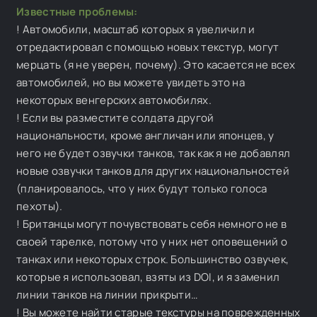
Известные проблемы:
! Автомобили, масштаб которых я увеличил и
отредактировал с помощью новых текстур, могут
мерцать (я не уверен, почему). Это касается не всех
автомобилей, но вы можете увидеть это на
некоторых венгерских автомобилях.
! Если вы разместите солдата другой
национальности, кроме англичан или японцев, у
него не будет озвучки танков, так как я не добавлял
новые озвучки танков для других национальностей
(планировалось, что у них будут только голоса
пехоты).
! Британцы могут почувствовать себя немного не в
своей тарелке, потому что у них нет оповещений о
танках или некоторых строк. Большинство озвучек,
которые я использовал, взяты из DOI, и я заменил
линии танков на линии прикрыти…
! Вы можете найти старые текстуры на поврежденных