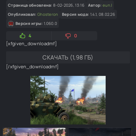
Страница обновлена:
8-02-2026, 13:16
Автор:
eun.l
Опубликовал:
Ghosteron
Версия мода:
1.4.1, 08.02.26
Версия игры:
1.060.0
4
0
[xfgiven_downloadmf]
СКАЧАТЬ (1,98 ГБ)
[/xfgiven_downloadmf]