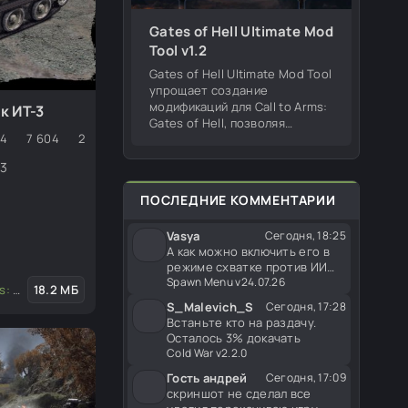
Gates of Hell Ultimate Mod
Tool v1.2
Gates of Hell Ultimate Mod Tool
упрощает создание
модификаций для Call to Arms:
к ИТ-3
Gates of Hell, позволяя
4
7 604
2
редактировать оружие,
изменять существующие
-3
моды из мастерской, на сайте
и работать с игровым
ПОСЛЕДНИЕ КОММЕНТАРИИ
Vasya
Сегодня, 18:25
А как можно включить его в
режиме схватке против ИИ
или есть другой спавн меню
Spawn Menu v24.07.26
и игры
 Hell
18.2 МБ
/
Моды для редактора
/
Транспорт
S_Malevich_S
Сегодня, 17:28
Встаньте кто на раздачу.
Осталось 3% докачать
Cold War v2.2.0
Гость андрей
Сегодня, 17:09
скриншот не сделал все