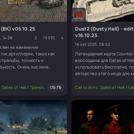
g (BK) v05.10.25
Dust2 (Dusty Hell) - edi
v16.10.25
, 14:38
2
13 033
4
16 окт 2025, 08:52
влен на изменение
тик артиллерии, таких как
Легендарная карта Counter S
стрельбы, точность и
воссоздана для Gates of Hel
ьность. Очень высокие
использовать бесплатно, п
 экономии в режиме
авторство этого мода для к
ие» дают вам множество
редактора.
едования и ресурсов, чтобы
: Gates of Hell
е мода или игры
/
Транспорт
1,15 ГБ
/
Изменение мода или игры
Call to Arms: Gates of Hell
/
Завоевание 
/
Карты дл
 этот мод.