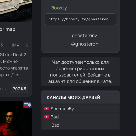
Boosty
https://boosty.to/ghosteron
tor map
ghosteron2
@ghosteron
3
1 844
0
trike Dust 2
l. Можно
Чат доступен только для
росто укажите
зарегистрированных
арты. Для
пользователей. Войдите в
аккаунт для общения в чате.
(динамическая кампания)
я редактора
707 КБ
КАНАЛЫ МОИХ ДРУЗЕЙ
ShermanBy
Bad
Bad