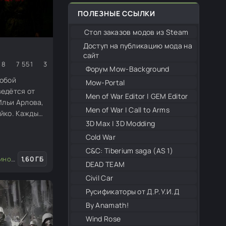
ПОЛЕЗНЫЕ ССЫЛКИ
Стол заказов модов из Steam
Доступ на публикацию мода на
сайт
8
7 551
3
Форум Mow-Background
собой
Mow-Portal
едётся от
Men of War Editor | GEM Editor
Ильи Арлова,
Men of War | Call to Arms
йко. Каждый
3D Max | 3D Modding
янутый в
 их истории
Cold War
ьбу.
С&С: Tiberium saga (AS 1)
ые миссии
1,60 ГБ
/
Совместные миссии
DEAD TEAM
Civil Car
Русификаторы от Д.Р.У.И.Д
By Anamath!
Wind Rose