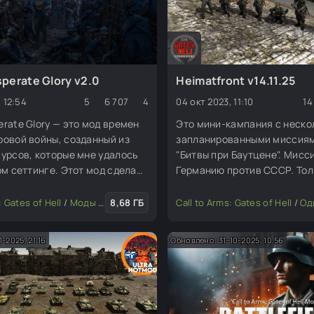
perate Glory v2.0
Heimatfront v14.11.25
 12:54
5
6 707
4
04 окт 2023, 11:10
14
rate Glory — это мод времен
Это мини-кампания с неско
овой войны, созданный из
запланированными миссиям
урсов, которые мне удалось
"Битвы при Баутцене". Мисс
ом сеттинге. Этот мод сделан
Германию против СССР. Тол
чших ресурсов, которые я мог
одиночная игра, кооператив
ошлых играх и прошлых модах,
оды
: Gates of Hell
/
Совместные миссии
/
Моды для редактора
8,68 ГБ
Call to Arms: Gates of Hell
/
Одиночн
вместе, чтобы люди, которые
авать карты и миссии,
-2025, 21:16
Обновлено: 31-10-2025, 10:56