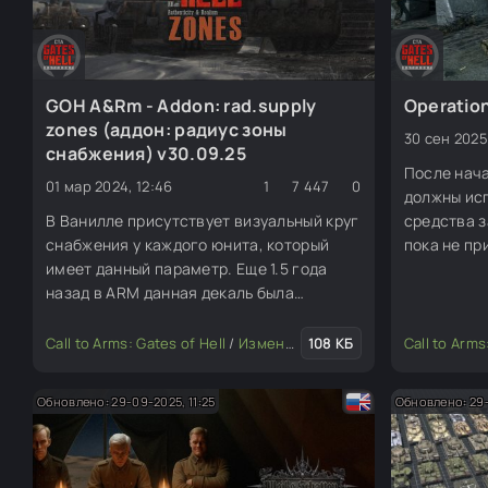
GOH A&Rm - Addon: rad.supply
Operation
zones (аддон: радиус зоны
30 сен 2025
снабжения) v30.09.25
После нач
01 мар 2024, 12:46
1
7 447
0
должны ис
В Ванилле присутствует визуальный круг
средства з
снабжения у каждого юнита, который
пока не пр
имеет данный параметр. Еще 1.5 года
дивизия и 
назад в ARM данная декаль была
начать кон
отключена, ввиду сильного
противник
нагромождения интерфейса армии.
Call to Arms: Gates of Hell
/
Изменение мода или игры
108 КБ
Call to Arms
Данный аддон включает декаль для
юнитов снабжения GOH, а также для
Обновлено: 29-09-2025, 11:25
Обновлено: 29-
новых грузовиков/ящиков ARM.