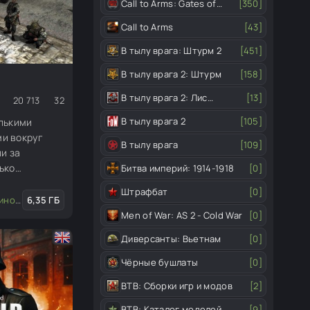
Call to Arms: Gates of
[350]
Hell
Call to Arms
[43]
В тылу врага: Штурм 2
[451]
В тылу врага 2: Штурм
[158]
В тылу врага 2: Лис
[13]
20 713
32
пустыни
В тылу врага 2
[105]
лькими
и вокруг
В тылу врага
[109]
ии за
ько
Битва империй: 1914-1918
[0]
 не готов.
Штрафбат
[0]
ые миссии
6,35 ГБ
/
Глобальные моды
Men of War: AS 2 - Cold War
[0]
Диверсанты: Вьетнам
[0]
Чёрные бушлаты
[0]
ВТВ: Сборки игр и модов
[2]
ВТВ: Каталог моделей
[9]