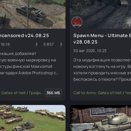
Uncensored v24.08.25
Spawn Menu - Ultimate E
v28.08.25
 16:16
3
5 857
3
30 авг 2025, 10:23
икация добавляет
кую военную маркировку на
Эта модификация позволяет
кстуры финской Maavoimat
новому взглянуть на игру. 
лагодаря Adobe Photoshop с
хотели проводить мясные ат
нным интеллектом я смог
беспокоясь о пехоте? Прока
левоенные знаки отличия на
«Королевском тигре» в конц
стурах финских транспортных
Не беспокоиться о том, что 
: Gates of Hell
/
Графика и текстуры
366 МБ
/
Изменение мода или игры
Call to Arms: Gates of Hell
/
Чи
ело не в том, чтобы
закончатся припасы? Тепер
ь «Хакаристи» на
делать всё это с помощью 
появления! Вы