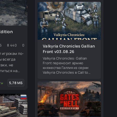
Британия и Финляндия. Меню
появления в игре совместимо
со всеми
dition
6
8 440
0
Valkyria Chronicles Gallian
Front v03.08.26
 игрокам по-
Valkyria Chronicles: Gallian
Вы всегда
Front переносит армию
аки, не
княжества Галлия из серии
титься на
Valkyria Chronicles в Call to
е 1939 года?
Arms: Gates of Hell. Мод
добавляет новую игровую
у пехоты
ты
5,78 МБ
фракцию, уникальные
ь вы можете
подразделения, героев,
меню