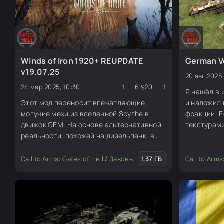
Winds of Iron 1920+ REUPDATE
German Ve
v19.07.25
20 авг 2025
24 мар 2025, 10:30
1
6 920
1
Я нашёл в
Этот мод переносит впечатляющие
и наложил 
могучие мехи из вселенной Scythe в
фракции. Е
движок GEM. На основе альтернативной
текстурами
реальности, похожей на дизельпанк, в
скинов без
которой Николас Тесла создал новые
знаков. Вы
гигантские и впечатляющие машины с
нравится, 
Call to Arms: Gates of Hell
/
Завоевание (динамическая кампания)
1,37 ГБ
Call to Arms
целью помочь человечеству в его
модах. Та
развитии в целом. Но, как и ожидалось,
текстуры и
мировые лидеры по