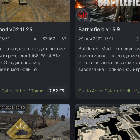
od v02.11.25
Battlefield v1.5.9
 15:51
4
33 162
57
29 ноя 2022, 15:11
9
d - это идеальное дополнение
Battlefield Mod - в первую 
я игр Hotmod1968, West 81 и
ориентирован на создание 
o. Это дополнение,
многопользовательских кар
ее в мод больше
завоевание и одиночной игр
тей, включая около 100
улучшен игровой звук, гол
 также использует биржевые
и эффекты изображения.
сурсы для увеличения числа
актора
: Gates of Hell
/
Транспорт
7,52 ГБ
/
Изменение мода или игры
Call to Arms: Gates of Hell
/
Мультипле
АТО и Варшавского договора
лодной войны.
10-2025, 09:30