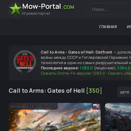
Mow-Portal
.COM
Игровой портал
ГЛАВНАЯ
И
Call to Arms - Gates of Hell: Ostfront
— дополн
войны между СССР и Гитлеровской Германии. На
технологий в один из самых разрушительный к
Последняя версия:
1.065.0
(лицензия);
1.064.0
Скачать Online-Fix версию 1.063.0
-
Скачать об
Call to Arms: Gates of Hell
[350]
дате
Обновлено: 13-12-2025, 14:05