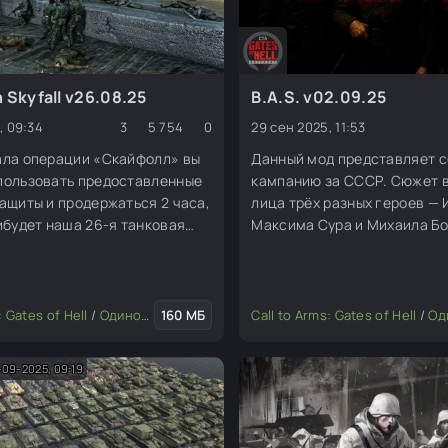
 Skyfall v26.08.25
B.A.S. v02.09.25
, 09:34
3
5 754
0
29 сен 2025, 11:53
ала операции «Скайфолл» вы
Данный мод представляет 
пользовать предоставленные
кампанию за СССР. Сюжет в
ащиты и продержаться 2 часа,
лица трёх разных героев — 
ибудет наша 26-я танковая
Максима Сура и Михаила Бо
не усилит нас, чтобы мы могли
из них — простой солдат, вт
тратаку и уничтожить
водоворот войны, но вместе
а!
складываются в единую суд
: Gates of Hell
/
Одиночные миссии
160 МБ
Call to Arms: Gates of Hell
/
Одиночн
09-2025, 09:19