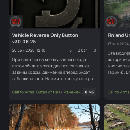
Vehicle Reverse Only Button
Finland 
v30.08.25
17 янв 2024,
20 сен 2025, 12:10
3
2 034
0
Эта модиф
При нажатии на кнопку заднего хода
историчес
автомобиль сможет двигаться только
многие те
задним ходом, движение вперед будет
(армии). Б
заблокировано. Нажмите кнопку еще раз,
искусстве
чтобы отменить изменения, и
убрать пос
автомобиль сможет двигаться в обоих
многих тек
Call to Arms: Gates of Hell
/
Изменение мода или игры
8 МБ
Call to Arms
направлениях.
средств. Д
нарисоват