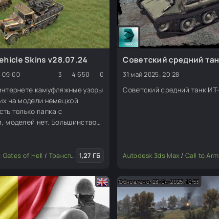
hicle Skins v28.07.24
Советский средний тан
, 09:00
3
4 650
0
31 май 2025, 20:28
 интернете камуфляжные узоры
Советский средний танк ИТ
их на модели немецкой
сть только папка с
, моделей нет. Большинство
 значков и опознавательных
 можете выбрать то, что вам
и использовать это в своих
: Gates of Hell
/
Мультиплеерные моды
/
Транспорт
1,27 ГБ
/
Графика и текстуры
Autodesk 3ds Max
/
Изменение мода ил
/
Call to Arms: Gates of
к же включены камуфляжные
з War
Обновлено: 23-04-2025, 10:53