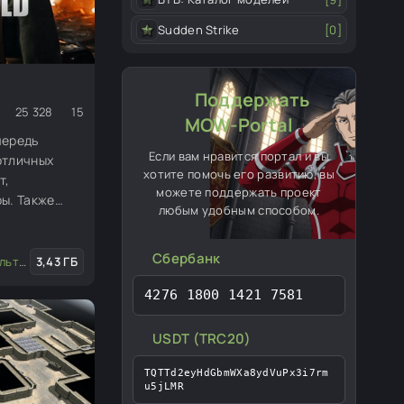
Sudden Strike
[0]
Поддержать
25 328
15
MOW-Portal
очередь
Если вам нравится портал и вы
отличных
хотите помочь его развитию, вы
т,
можете поддержать проект
ы. Также
любым удобным способом.
ос персонажа
Сбербанк
ерные моды
3,43 ГБ
/
Глобальные моды
4276 1800 1421 7581
USDT (TRC20)
TQTTd2eyHdGbmWXa8ydVuPx3i7rm
u5jLMR