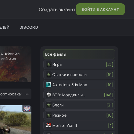
Создать аккаунт
ВОЙТИ В АККАУНТ
ЕЛЕЙ
DISCORD
чественной
Все файлы
мий и их
Игры
[23]
Статьи и новости
[10]
Autodesk 3ds Max
[10]
ВТВ: Моддинг и
[148]
редактор
Блоги
[31]
Разное
[16]
Men of War II
[4]