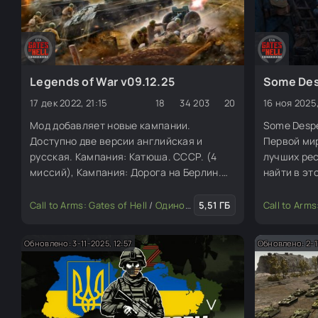
Legends of War v09.12.25
Some Des
17 дек 2022, 21:15
18
34 203
20
16 ноя 2025,
Мод добавляет новые кампании.
Some Despe
Доступно две версии английская и
Первой мир
русская. Кампания: Катюша. СССР. (4
лучших рес
миссий), Кампания: Дорога на Берлин.
найти в эт
США (3 миссий), Кампания: Дорогами
из всех лу
войны. СССР (13 миссий), Кампания:
найти в пр
Call to Arms: Gates of Hell
/
Одиночные миссии
5,51 ГБ
/
Глобальные м
Call to Arms
Союзники. (8 миссий). Кампания за
собранных 
Британию: Проект Америка (5 миссий).
хотят созд
Обновлено: 3-11-2025, 12:57
Обновлено: 2-11