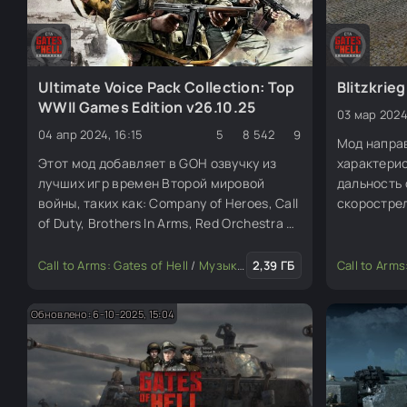
Ultimate Voice Pack Collection: Top
Blitzkrie
WWII Games Edition v26.10.25
03 мар 2024
04 апр 2024, 16:15
5
8 542
9
Мод напра
Этот мод добавляет в GOH озвучку из
характерис
лучших игр времен Второй мировой
дальность 
войны, таких как: Company of Heroes, Call
скорострел
of Duty, Brothers In Arms, Red Orchestra и
настройки
Medal Of Honor.
«Завоеван
очков иссл
Call to Arms: Gates of Hell
/
Музыка, звуки и озвучка
2,39 ГБ
Call to Arms
/
Изменени
опробовать
Обновлено: 6-10-2025, 15:04