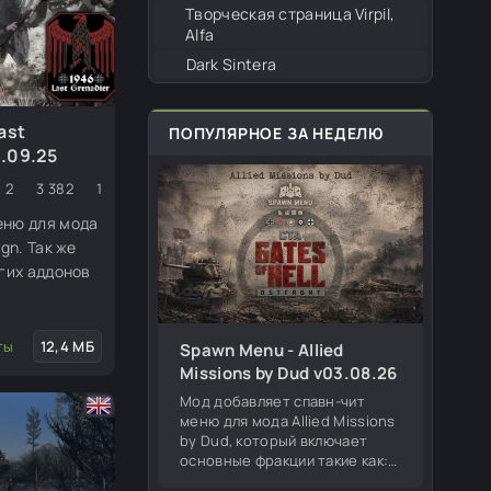
Творческая страница Virpil,
Alfa
Dark Sintera
ast
ПОПУЛЯРНОЕ ЗА НЕДЕЛЮ
.09.25
2
3 382
1
еню для мода
gn. Так же
угих аддонов
ты
12,4 МБ
Spawn Menu - Allied
Missions by Dud v03.08.26
Мод добавляет спавн-чит
меню для мода Allied Missions
by Dud, который включает
основные фракции такие как:
Германия, СССР, США,