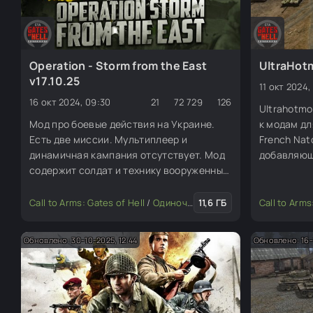
Operation - Storm from the East
UltraHotm
v17.10.25
11 окт 2024,
16 окт 2024, 09:30
21
72 729
126
Ultrahotmo
Мод про боевые действия на Украине.
к модам дл
Есть две миссии. Мультиплеер и
French Nat
динамичная кампания отсутствует. Мод
добавляющ
содержит солдат и технику вооруженных
возможнос
сил России и вооруженных сил Украины,
танков. Он
несколько карт, со временем они будут
игровые ре
Call to Arms: Gates of Hell
/
Одиночные миссии
11,6 ГБ
/
Моды для ред
Call to Arms
дополняться, также есть большое
игроков Н
количество объектов для редактора.
времен Хо
Обновлено: 30-10-2025, 12:44
Обновлено: 16-