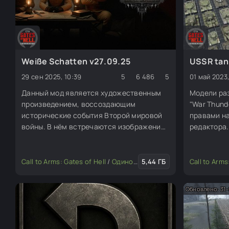
Weiße Schatten v27.09.25
USSR tan
29 сен 2025, 10:39
5
6 486
5
01 май 2023,
Данный мод является художественным
Модели раз
произведением, воссоздающим
"War Thund
исторические события Второй мировой
правами на
войны. В нём встречаются изображения,
редактора.
названия и символика вооружённых
формирований нацистской Германии,
включая части СС.
Call to Arms: Gates of Hell
/
Одиночные миссии
5,44 ГБ
/
Совместные м
Call to Arms
Обновлено: 31-