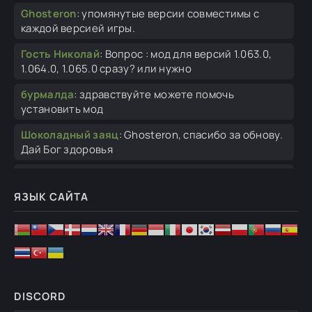
Ghosteron
:
упомянутые версии совместимы с
каждой версией игры.
Гость Николай
:
Вопрос : мод для версий 1.063.0,
1.064.0, 1.065.0 сразу? или нужно
бурмалда
:
здравствуйте можете помочь
установить мод
Шоколадный заяц
:
Ghosteron, спасибо за обнову.
Дай Бог здоровья
стас
:
Не могу поставить на новую версию, вроде
на стиме уже есть. Выкидывает не
ЯЗЫК САЙТА
стас
:
Выкидывает на новой версии не могу
поставить
S_Malevich_S
:
23 часа на таймере. Куда столько
то??
DISCORD
Vasya
:
А как можно включить его в режиме схватке
против ИИ или есть другой спавн