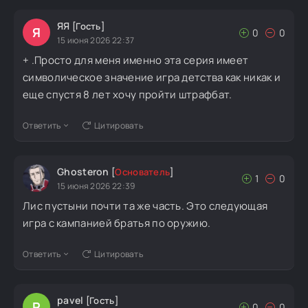
ЯЯ
[Гость]
Я
0
0
15 июня 2026 22:37
+ .Просто для меня именно эта серия имеет
символическое значение игра детства как никак и
еще спустя 8 лет хочу пройти штрафбат.
Ответить
Цитировать
Ghosteron
[
Основатель
]
1
0
15 июня 2026 22:39
Лис пустыни почти та же часть. Это следующая
игра с кампанией братья по оружию.
Ответить
Цитировать
pavel
[Гость]
P
0
0