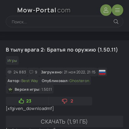
Mow-Portal
com
В тылу врага 2: Братья по оружию (1.50.11)
Игры
24 883
9
Загружено:
21 ноя 2022, 21:15
Автор:
Best Way
Опубликовал:
Ghosteron
Версия игры:
1.50.11
23
2
[xfgiven_downloadmf]
СКАЧАТЬ (1,91 ГБ)