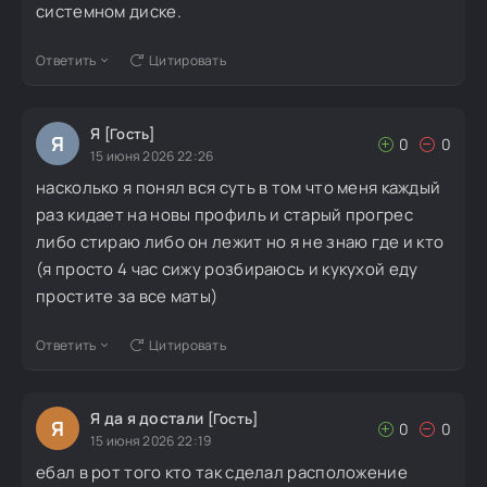
системном диске.
Ответить
Цитировать
Я
[Гость]
Я
0
0
15 июня 2026 22:26
насколько я понял вся суть в том что меня каждый
раз кидает на новы профиль и старый прогрес
либо стираю либо он лежит но я не знаю где и кто
(я просто 4 час сижу розбираюсь и кукухой еду
простите за все маты)
Ответить
Цитировать
Я да я достали
[Гость]
Я
0
0
15 июня 2026 22:19
ебал в рот того кто так сделал расположение