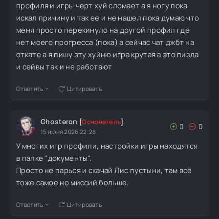
профиля и игры черт хуй сломает а я ногу пока
искал причину и так ее и не нашел пока думаю что
меня просто перекинуло на другой профил где
нет моего прогресса (пока) а сейчас чат джбт на
откате а я пишу эту хуйню игра крутая а это пизда
и сейвы так и не работают
Ответить
Цитировать
Ghosteron
[
Основатель
]
0
0
15 июня 2026 22:28
У многих игр профили, настройки игры находятся
в папке "документы".
Просто не парься и скачай Лис пустыни, там всё
тоже самое но миссий больше.
Ответить
Цитировать