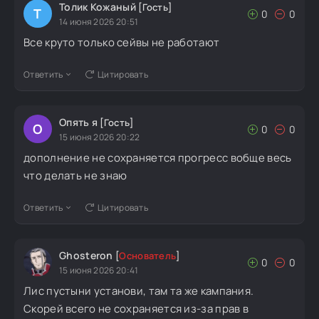
Толик Кожаный
[Гость]
Т
0
0
14 июня 2026 20:51
Все круто только сейвы не работают
Ответить
Цитировать
Опять я
[Гость]
О
0
0
15 июня 2026 20:22
дополнение не сохраняется прогресс вобще весь
что делать не знаю
Ответить
Цитировать
Ghosteron
[
Основатель
]
0
0
15 июня 2026 20:41
Лис пустыни установи, там та же кампания.
Скорей всего не сохраняется из-за прав в