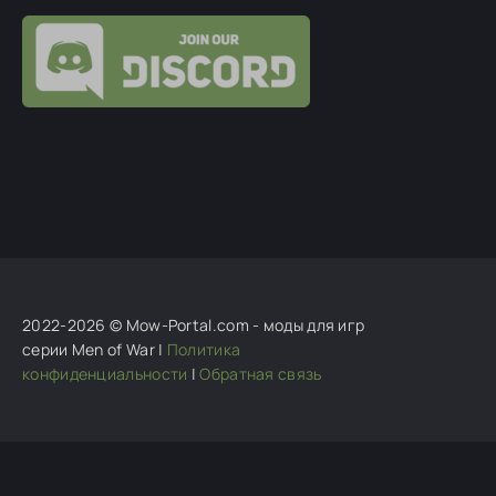
S_Malevich_S
:
Встаньте кто на раздачу. Осталось
3% докачать
Гость андрей
:
скриншот не сделал все удалил
перекачиваю игру снова похоже на
XOBATUH
:
добре!
Ghosteron
:
язык у тебя конечно прекрасный... этот
мод в последнем очереди, так как
2022-2026 © Mow-Portal.com - моды для игр
серии Men of War |
Политика
конфиденциальности
|
Обратная связь