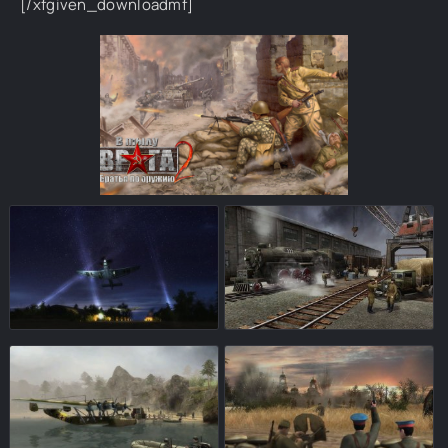
[/xfgiven_downloadmf]