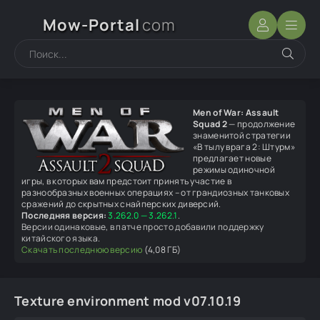
Mow-Portal
com
Men of War: Assault
Squad 2
— продолжение
знаменитой стратегии
«В тылу врага 2: Штурм»
предлагает новые
режимы одиночной
игры, в которых вам предстоит принять участие в
разнообразных военных операциях – от грандиозных танковых
сражений до скрытных снайперских диверсий.
Последняя версия:
3.262.0 — 3.262.1
.
Версии одинаковые, в патче просто добавили поддержку
китайского языка.
Скачать последнюю версию
(4,08 ГБ)
Texture environment mod v07.10.19