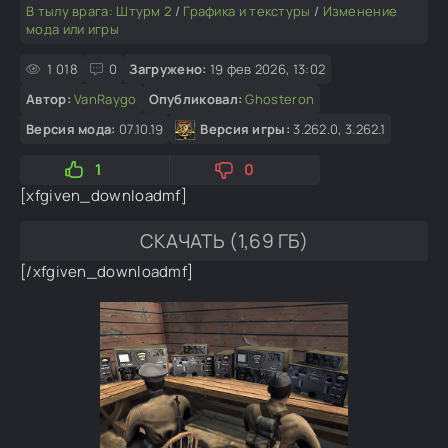
В тылу врага: Штурм 2
/
Графика и текстуры
/
Изменение
мода или игры
1 018
0
Загружено:
19 фев 2026, 13:02
Автор:
VanRaygo
Опубликовал:
Ghosteron
Версия мода:
07.10.19
Версия игры:
3.262.0, 3.262.1
1
0
[xfgiven_downloadmf]
СКАЧАТЬ (1,69 ГБ)
[/xfgiven_downloadmf]