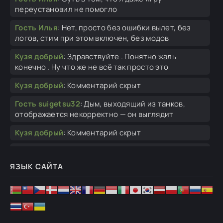
переустановил не помогло
Гость Илья
:
Нет, просто без ошибки вылет, без
логов, стим при этом включен, без модов
Кузя добрый
:
Здравствуйте . Понятно жаль
конечно . Ну что же не всё так просто это
Кузя добрый
:
Комментарий скрыт
Гость suigetsu32
:
Дым, выходящий из танков,
отображается некорректно — он выглядит
Кузя добрый
:
Комментарий скрыт
Кузя добрый
:
Ну тут тоже нельзя сразу то уж так .
Вот к примеру тягачей просто хороший
ЯЗЫК САЙТА
Ghosteron
:
И не надо, такая старая игра лопнет.
Lord_Draconis
:
Портировать скины с ГоХи я не
умею.