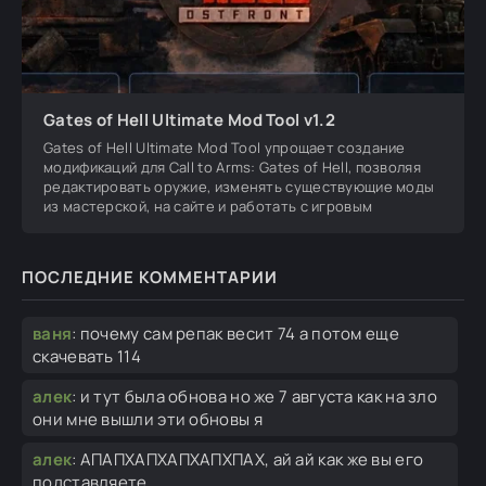
Gates of Hell Ultimate Mod Tool v1.2
Gates of Hell Ultimate Mod Tool упрощает создание
модификаций для Call to Arms: Gates of Hell, позволяя
редактировать оружие, изменять существующие моды
из мастерской, на сайте и работать с игровым
ПОСЛЕДНИЕ КОММЕНТАРИИ
ваня
:
почему сам репак весит 74 а потом еще
скачевать 114
алек
:
и тут была обнова но же 7 августа как на зло
они мне вышли эти обновы я
алек
:
АПАПХАПХАПХАПХПАХ, ай ай как же вы его
подставляете