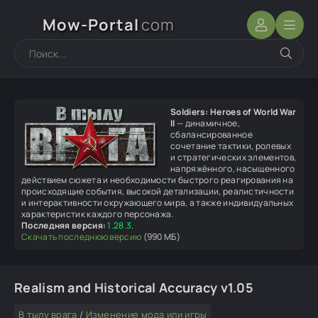
Mow-Portal
com
Soldiers: Heroes of World War
II
— динамичное,
сбалансированное
сочетание тактики, ролевых
и стратегических элементов,
напряжённого, насыщенного
действием сюжета и необходимости быстрого реагирования на
происходящие события, высокой детализации, реалистичности
и интерактивности окружающего мира, а также индивидуальных
характеристик каждого персонажа.
Последняя версия:
1.28.3
.
Скачать последнюю версию
(990 МБ)
Realism and Historical Accuracy v1.05
В тылу врага
/
Изменение мода или игры