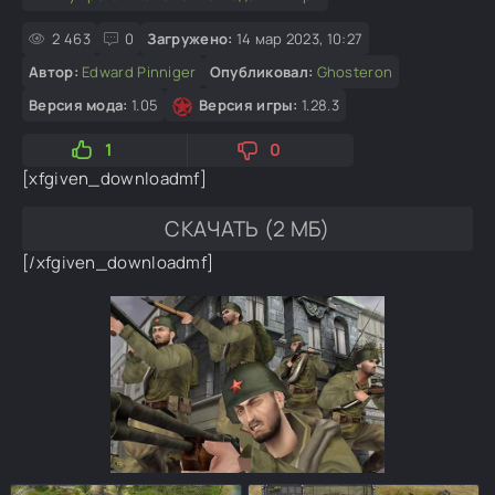
2 463
0
Загружено:
14 мар 2023, 10:27
Автор:
Edward Pinniger
Опубликовал:
Ghosteron
Версия мода:
1.05
Версия игры:
1.28.3
1
0
[xfgiven_downloadmf]
СКАЧАТЬ (2 МБ)
[/xfgiven_downloadmf]