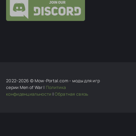
глобальные моды. Поддержки ноль, всем
Рома
:
Привет мод очень классный.Скажи
пожалуйста будут новые нации?
алек
:
админ обнова была 6 августа, обнови
пожалуйста
beastcom
:
Я xlisov aka beastcom (Автор) еще
несколько лет назад отказался от
2022-2026 © Mow-Portal.com - моды для игр
серии Men of War |
Политика
конфиденциальности
|
Обратная связь