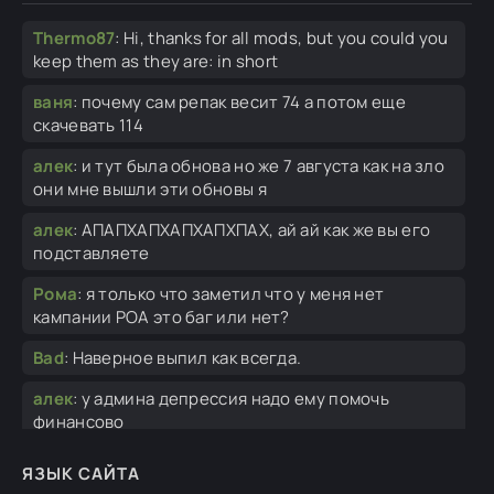
Thermo87
:
Hi, thanks for all mods, but you could you
keep them as they are: in short
ваня
:
почему сам репак весит 74 а потом еще
скачевать 114
алек
:
и тут была обнова но же 7 августа как на зло
они мне вышли эти обновы я
алек
:
АПАПХАПХАПХАПХПАХ, ай ай как же вы его
подставляете
Рома
:
я только что заметил что у меня нет
кампании РОА это баг или нет?
Bad
:
Наверное выпил как всегда.
алек
:
у админа депрессия надо ему помочь
финансово
алек
:
спасибо...
ЯЗЫК САЙТА