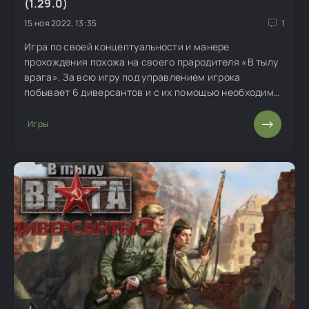
(1.29.0)
15 ноя 2022, 13:35
1
Игра по своей концептуальности и манере
прохождения похожа на своего прародителя «В тылу
врага». За всю игру под управлением игрока
побывает 6 диверсантов и с их помощью необходимо
выполнить 10 различных миссий. Каждая миссия
имеет индивидуальный подход и множество решения
Игры
задач.