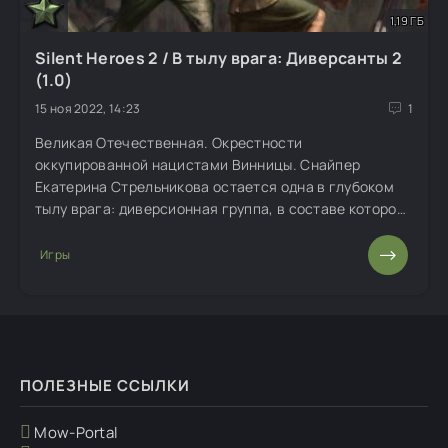
1,19 ГБ
Silent Heroes 2 / В тылу врага: Диверсанты 2
(1.0)
15 ноя 2022, 14:23
1
Великая Отечественная. Окрестности
оккупированной нацистами Винницы. Снайпер
Екатерина Стрельникова остается одна в глубоком
тылу врага: диверсионная группа, в составе которой
девушка была заброшена в кишащий фашистами
район для выполнения секретного задания,
Игры
уничтожена.
ПОЛЕЗНЫЕ ССЫЛКИ
Mow-Portal