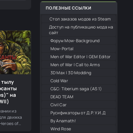
ПОЛЕЗНЫЕ ССЫЛКИ
Стол заказов модов из Steam
Доступ на публикацию мода на
сайт
Форум Mow-Background
Mow-Portal
Men of War Editor | GEM Editor
Men of War | Call to Arms
3D Max | 3D Modding
Cold War
В тылу
рсанты
С&С: Tiberium saga (AS 1)
es)" на
DEAD TEAM
WII)
Civil Car
ании из
Русификаторы от Д.Р.У.И.Д
для движка
By Anamath!
 Heroes of
Wind Rose