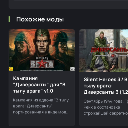
Похожие моды
Кампания
Silent Heroes 3 / В
"Диверсанты" для "В
тылу врага:
тылу врага" v1.0
Диверсанты 3 (1.
Кампания из аддона "В тылу
Сентябрь 1944 года. Т
врага: Диверсанты",
Рейх в обстановке
портированная в виде мода
строжайшей секретно
для первой части "В тылу
осуществляет масшт
перераспределение