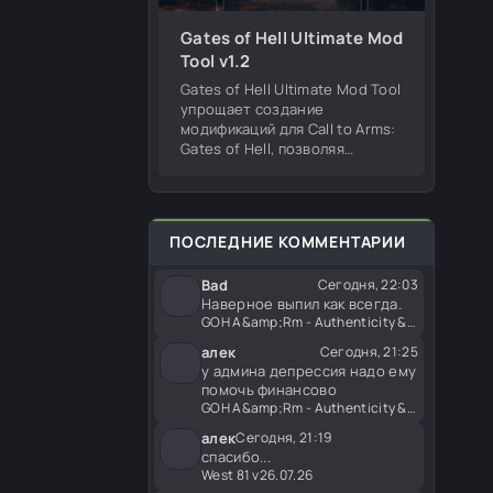
Gates of Hell Ultimate Mod
Tool v1.2
Gates of Hell Ultimate Mod Tool
упрощает создание
модификаций для Call to Arms:
Gates of Hell, позволяя
редактировать оружие,
изменять существующие
моды из мастерской, на сайте
и работать с игровым
ПОСЛЕДНИЕ КОММЕНТАРИИ
Bad
Сегодня, 22:03
Наверное выпил как всегда.
GOH A&amp;Rm - Authenticity &amp; Realism v4.03
алек
Сегодня, 21:25
у админа депрессия надо ему
помочь финансово
GOH A&amp;Rm - Authenticity &amp; Realism v4.03
алек
Сегодня, 21:19
спасибо...
West 81 v26.07.26