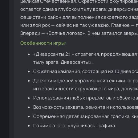
Великая Отечественная. Окрестности оккупирова
остается одна в глубоком тылу врага: диверсионн
фашистами район для выполнения секретного зада
или злой рок — сейчас не так уж важно. Главное 
Впереди — «Волчье логово». В нем затаился зверь
Особенности игры:
«Диверсанты 2» – стратегия, продолжающая 
тылу врага: Диверсанты».
Сюжетная кампания, состоящая из 10 диверс
Десятки моделей управляемой техники, огро
интерактивности окружающего мира, допуск
Использования любых предметов и объектов н
Возможность захвата, ремонта и использован
Современная детализированная графика, к
Помимо этого, улучшилась графика.