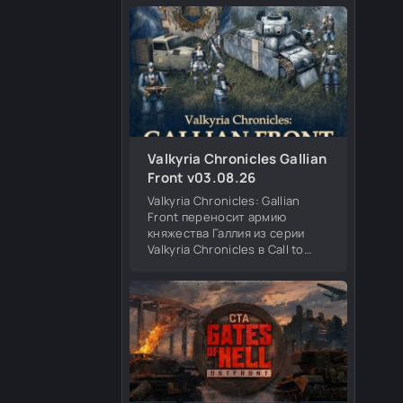
Британия и Финляндия. Меню
появления в игре совместимо
со всеми
Valkyria Chronicles Gallian
Front v03.08.26
Valkyria Chronicles: Gallian
Front переносит армию
княжества Галлия из серии
Valkyria Chronicles в Call to
Arms: Gates of Hell. Мод
добавляет новую игровую
фракцию, уникальные
подразделения, героев,