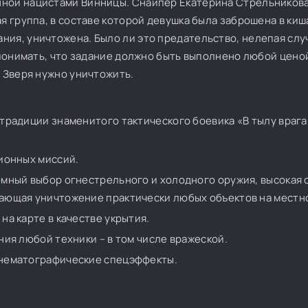
нной нацистами Винницы. Снайпер Екатерина Стрельников
ая группа, в составе которой девушка была заброшена в ки
ния, уничтожена. Было ли это предательство, нелепая слу
— понимать, что задание должно быть выполнено любой цено
. Зверя нужно уничтожить.
традиции знаменитого тактического боевика «В тылу врага»
ионных миссий.
мный выбор огнестрельного и холодного оружия, высокая 
ающая уничтожение практически любых объектов на местн
а карте в качестве укрытия.
ия любой техники – в том числе вражеской.
инематографические спецэффекты.