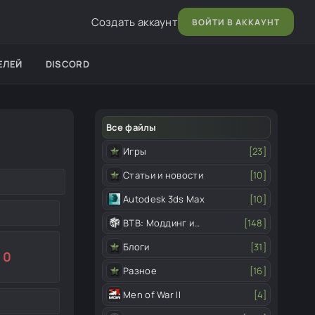
Создать аккаунт
ВОЙТИ В АККАУНТ
ЕЛЕЙ
DISCORD
Все файлы
Игры
[23]
Статьи и новости
[10]
Autodesk 3ds Max
[10]
ВТВ: Моддинг и
[148]
редактор
Блоги
[31]
0
Разное
[16]
Men of War II
[4]