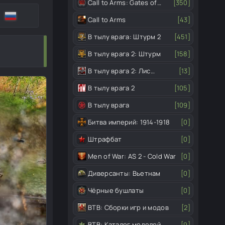
Call to Arms: Gates of
[350]
Hell
Call to Arms
[43]
В тылу врага: Штурм 2
[451]
В тылу врага 2: Штурм
[158]
В тылу врага 2: Лис
[13]
пустыни
В тылу врага 2
[105]
В тылу врага
[109]
Битва империй: 1914-1918
[0]
Штрафбат
[0]
Men of War: AS 2 - Cold War
[0]
Диверсанты: Вьетнам
[0]
Чёрные бушлаты
[0]
ВТВ: Сборки игр и модов
[2]
ВТВ: Каталог моделей
[9]