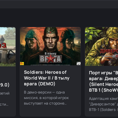
Soldiers: Heroes of
Порт игры "
World War II / В тылу
врага: Диве
врага (DEMO)
(Silent Hero
29.0)
ВТВ 1 (ShoW
В демо-версии — одна
ретий
миссия, в которой игрок
Адаптация камп
выступает на стороне
"Диверсантов" 
сти
союзнических войск. В
ВТВ-1 (Soldiers:
абное
полной версии "В тылу
WWII).