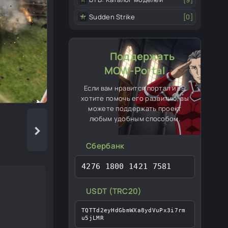
Sudden Strike
[0]
Поддержать
MOW-Portal
Если вам нравится портал и вы
хотите помочь его развитию, вы
можете поддержать проект
любым удобным способом.
›
Сбербанк
4276 1800 1421 7581
USDT (TRC20)
TQTTd2eyHdGbmWXa8ydVuPx3i7rm
u5jLMR