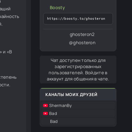
а
Boosty
шащий
чайность
https://boosty.to/ghosteron
й.
ghosteron2
@ghosteron
 и «В
Чат доступен только для
зарегистрированных
пользователей. Войдите в
степень
аккаунт для общения в чате.
ости.
КАНАЛЫ МОИХ ДРУЗЕЙ
ShermanBy
Bad
Bad