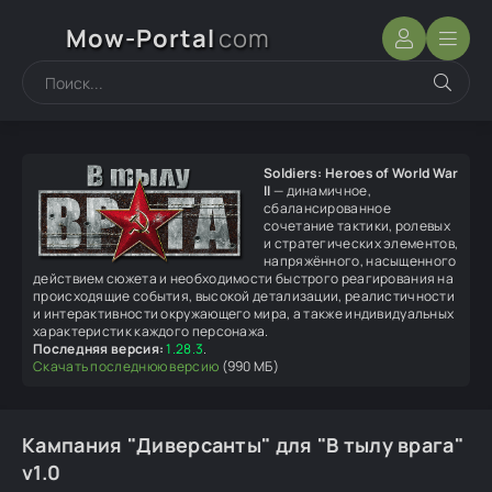
Mow-Portal
com
Soldiers: Heroes of World War
II
— динамичное,
сбалансированное
сочетание тактики, ролевых
и стратегических элементов,
напряжённого, насыщенного
действием сюжета и необходимости быстрого реагирования на
происходящие события, высокой детализации, реалистичности
и интерактивности окружающего мира, а также индивидуальных
характеристик каждого персонажа.
Последняя версия:
1.28.3
.
Скачать последнюю версию
(990 МБ)
Кампания "Диверсанты" для "В тылу врага"
v1.0