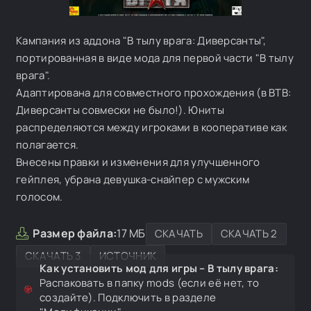
Кампания из аддона "В тылу врага: Диверсанты",
портированная в виде мода для первой части "В тылу
врага".
Адаптирована для совместного прохождения (в ВТВ:
Диверсанты совмески не было!). Юниты
распределяются между игроками в кооперативе как
полагается.
Внесены правки и изменения для улучшенного
гейплея, убрана девушка-снайпер с мужским
голосом.
Размер файла:
17 МБ
СКАЧАТЬ
СКАЧАТЬ 2
СКАЧАТЬ 3
ИСТОЧНИК
Как установить мод для игры – В тылу врага:
Распаковать в папку mods (если её нет, то
создайте). Подключить в разделе