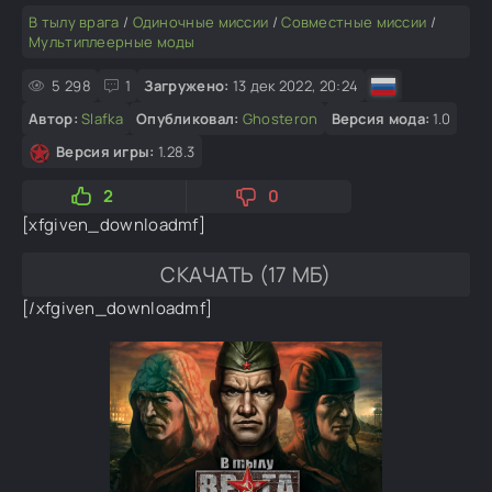
В тылу врага
/
Одиночные миссии
/
Совместные миссии
/
Мультиплеерные моды
5 298
1
Загружено:
13 дек 2022, 20:24
Автор:
Slafka
Опубликовал:
Ghosteron
Версия мода:
1.0
Версия игры:
1.28.3
2
0
[xfgiven_downloadmf]
СКАЧАТЬ (17 МБ)
[/xfgiven_downloadmf]