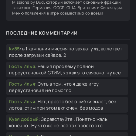
Missions by Dud, который включает основные фракции
такие как: Германия, СССР, США, Британия и Финляндия.
Меню появления в игре совместимо со всеми
ПОСЛЕДНИЕ КОММЕНТАРИИ
kv85
:
в 1 кампании миссия по захвату жд вылетает
после загрузки сейвов. 2
Гость Илья
:
Решил проблему полной
переустановкой СТИМ, хз как это связано, ну все
Гость Илья
:
Суть в том, что я даже игру
переустановил не помогло
Гость Илья
:
Нет, просто без ошибки вылет, без
логов, стим при этом включен, без модов
Кузя добрый
:
Здравствуйте . Понятно жаль
конечно . Ну что же не всё так просто это