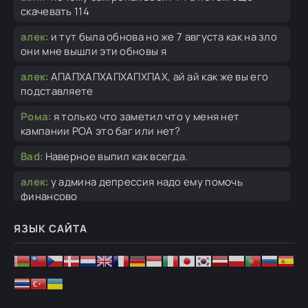
скачевать 114
алек
:
и тут была обнова но же 7 августа как на зло
они мне вышли эти обновы я
алек
:
АПАПХАПХАПХАПХПАХ, ай ай как же вы его
подставляете
Рома
:
я только что заметил что у меня нет
кампании РОА это баг или нет?
Bad
:
Наверное выпил как всегда.
алек
:
у админа депрессия надо ему помочь
финансово
алек
:
спасибо...
ЯЗЫК САЙТА
Ghosteron
:
обновлю завтра.
алек
:
я тут 1 раз, ну вы извините конечно да дело
не благодарное