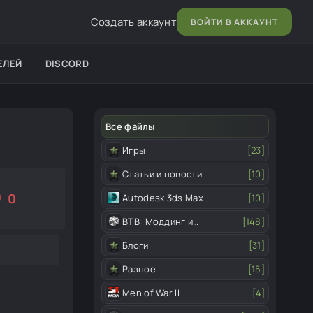
Создать аккаунт
ВОЙТИ В АККАУНТ
ЕЛЕЙ
DISCORD
Все файлы
Игры
[23]
Статьи и новости
[10]
0
Autodesk 3ds Max
[10]
ВТВ: Моддинг и
[148]
редактор
Блоги
[31]
Разное
[15]
Men of War II
[4]