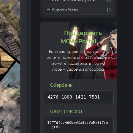
Sudden Strike
[0]
Поддержать
MOW-Portal
Если вам нравится портал и вы
хотите помочь его развитию, вы
можете поддержать проект
любым удобным способом.
Сбербанк
4276 1800 1421 7581
USDT (TRC20)
TQTTd2eyHdGbmWXa8ydVuPx3i7rm
u5jLMR