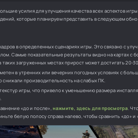
ольшие усилия для улучшения качества всех аспектов игры.
едений, которые планируем представить в следующем обн
кадров в определенных сценариях игры. Это связано с улу
лом. Самые показательные результаты видно на картах с 
в таких загруженных местах прирост может достигать 20-30
метен в утренних или вечерних погодных условиях с боль
о снижали производительность на слабых ПК.
екстур игры, что привело к уменьшению размера инсталля
.
авнение «до и после»,
нажмите, здесь для просмотра
. Чт
иньте белую полосу справа налево, чтобы сравнить «до» и 