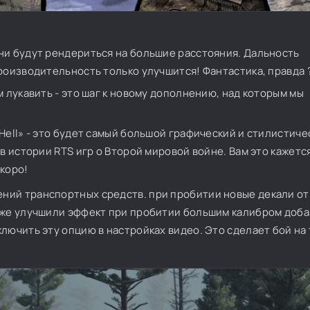
ни будут рендериться на большие расстояния. Дальность
роизводительность только улучшится! Фантастика, правда ?
м лукавить - это шаг к новому дополнению, над которым мы
Hell» - это будет самый большой графический и стилистиче
 в истории RTS игр о Второй мировой войне. Вам это кажет
коро!
ний транспортных средств. при пробитии новые декали о
кже улучшили эффект при пробитии большим калибром доб
лючить эту опцию в настройках видео. Это сделает бой на