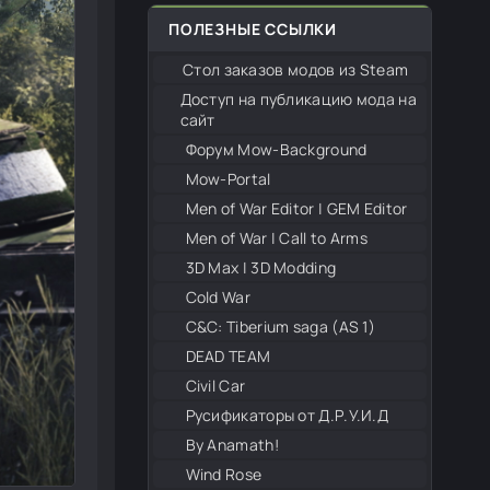
ПОЛЕЗНЫЕ ССЫЛКИ
Стол заказов модов из Steam
Доступ на публикацию мода на
сайт
Форум Mow-Background
Mow-Portal
Men of War Editor | GEM Editor
Men of War | Call to Arms
3D Max | 3D Modding
Cold War
С&С: Tiberium saga (AS 1)
DEAD TEAM
Civil Car
Русификаторы от Д.Р.У.И.Д
By Anamath!
Wind Rose