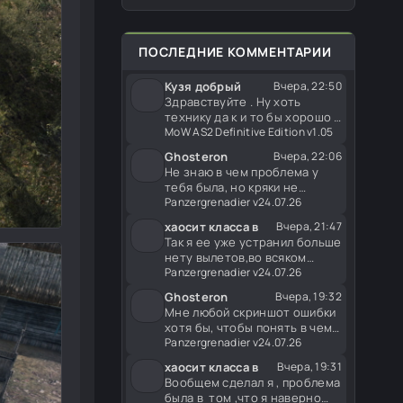
Британия и Финляндия. Меню
появления в игре совместимо
со всеми
ПОСЛЕДНИЕ КОММЕНТАРИИ
Кузя добрый
Вчера, 22:50
Здравствуйте . Ну хоть
технику да к и то бы хорошо .
А что касаемо пехоты . Ну
MoW AS2 Definitive Edition v1.05
Ghosteron
Вчера, 22:06
Не знаю в чем проблема у
тебя была, но кряки не
зависят от вылетов "модов", а
Panzergrenadier v24.07.26
хаосит класса в
Вчера, 21:47
Так я ее уже устранил больше
нету вылетов,во всяком
случае пока
Panzergrenadier v24.07.26
Ghosteron
Вчера, 19:32
Мне любой скриншот ошибки
хотя бы, чтобы понять в чем
проблема.
Panzergrenadier v24.07.26
хаосит класса в
Вчера, 19:31
Вообщем сделал я , проблема
была в том ,что я наверно