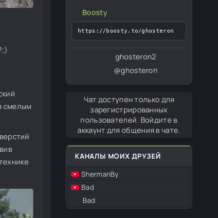
Boosty
https://boosty.to/ghosteron
;)
ghosteron2
@ghosteron
ский
Чат доступен только для
ся смелым
зарегистрированных
пользователей. Войдите в
аккаунт для общения в чате.
тверстий
авив
КАНАЛЫ МОИХ ДРУЗЕЙ
 технике
ShermanBy
Bad
Bad