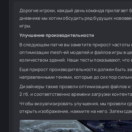
Дорогие игроки, каждый день команда прилагает б
дневнике мы хотим обсудить ряд будущих нововв
игры.
Улучшение производительности
В следующем патче вы заметите прирост частоты 
оптимизации mesh-ей моделей и файлов игры в це
количеством зданий. Наши тесты показывают, что 
Еще прирост производительности должен быть за
направленными тенями, которые до сих пор сильн
Дизайнеры также провели оптимизацию файлов и т
2 гб. и соответственно времени загрузки контента
Чтобы визуализировать улучшения, мы провели ср
открыть изображение, нажмите на него. Затем сдв