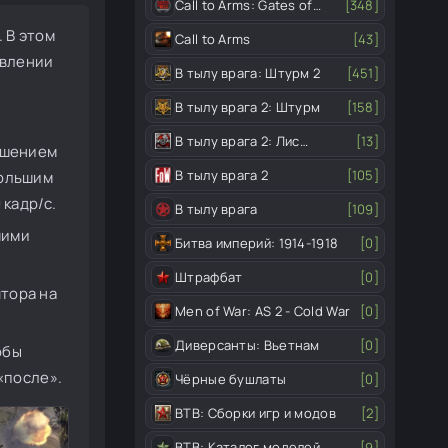
Call to Arms: Gates of
[348]
Hell
 В этом
Call to Arms
[43]
овлении
В тылу врага: Штурм 2
[451]
В тылу врага 2: Штурм
[158]
В тылу врага 2: Лис
[13]
чшением
пустыни
В тылу врага 2
[105]
большим
 кадр/с.
В тылу врага
[109]
шими
Битва империй: 1914-1918
[0]
Штрафбат
[0]
тора на
Men of War: AS 2 - Cold War
[0]
Диверсанты: Вьетнам
[0]
обы
«после».
Чёрные бушлаты
[0]
ВТВ: Сборки игр и модов
[2]
ВТВ: Каталог моделей
[9]