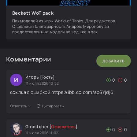
Beckett WoT pack
Пак моделей из игры World of Tanks. Для редактора.
Отдельная благодарность Андрею Миронову за
предоставленные модели вошедшие в пак.
Комментарии
ДОБАВИТЬ
Игорь
[Гость]
И
0
0
11 июля 2026 10:52
ссылка с ошибкой https://ibb.co.com/spSYjdj6
Ответить
Цитировать
Ghosteron
[
Основатель
]
0
0
11 июля 2026 11:02