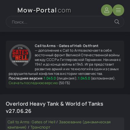
Mow-Portal
com
Call to Arms - Gates of Hell: Ostfront
— дополнение к Call to Arms включает в себя
восточный фронт Великой Отечественной войны
между СССР и Гитлеровской Германии. Начиная с
1941 и до конца войны в 1945. Игра представит
развитие армий и их технологий в один из самых
разрушительный конфликтов в истории человечества.
Последняя версия:
1.045.0
(лицензия);
1.045.0
(взломанная).
Скачать последнюю версию
(50 ГБ)
Overlord Heavy Tank & World of Tanks
v27.06.26
Call to Arms: Gates of Hell
/
Завоевание (динамическая
кампания)
/
Транспорт