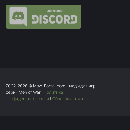
Ghosteron
:
обновлю завтра.
алек
:
я тут 1 раз, ну вы извините конечно да дело
не благодарное
Ghosteron
:
Ты ради этого мода качал 80 ГБ игры?
Ужас.
kv85
:
установил дополнительно еще и версию
1.055.0 но проблемы остались те
2022-2026 © Mow-Portal.com - моды для игр
серии Men of War |
Политика
конфиденциальности
|
Обратная связь