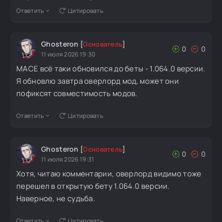
Ответить
Цитировать
Ghosteron
[
Основатель
]
0
0
11 июля 2026 19:30
MACE всё таки обновился до беты - 1.064.0 версии.
Я обновлю завтра оверлорд мод, может они
пофиксят совместимость модов.
Ответить
Цитировать
Ghosteron
[
Основатель
]
0
0
11 июля 2026 19:31
Хотя, читаю комментарии, оверлорд видимо тоже
перешел в открытую бету 1.064.0 версии.
Наверное, не судьба.
Ответить
Цитировать