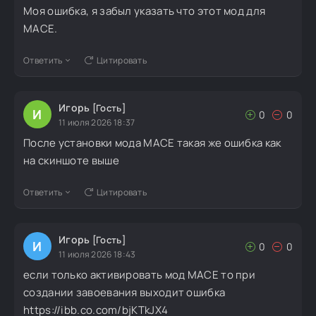
Моя ошибка, я забыл указать что этот мод для
MACE.
Ответить
Цитировать
Игорь
[Гость]
И
0
0
11 июля 2026 18:37
После установки мода MACE такая же ошибка как
на скиншоте выше
Ответить
Цитировать
Игорь
[Гость]
И
0
0
11 июля 2026 18:43
если только активировать мод MACE то при
создании завоевания выходит ошибка
https://ibb.co.com/bjKTkJX4