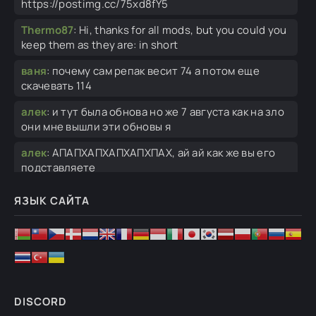
https://postimg.cc/75xd8fY5
Thermo87
:
Hi, thanks for all mods, but you could you
keep them as they are: in short
ваня
:
почему сам репак весит 74 а потом еще
скачевать 114
алек
:
и тут была обнова но же 7 августа как на зло
они мне вышли эти обновы я
алек
:
АПАПХАПХАПХАПХПАХ, ай ай как же вы его
подставляете
Рома
:
я только что заметил что у меня нет
ЯЗЫК САЙТА
кампании РОА это баг или нет?
Bad
:
Наверное выпил как всегда.
алек
:
у админа депрессия надо ему помочь
финансово
DISCORD
алек
:
спасибо...