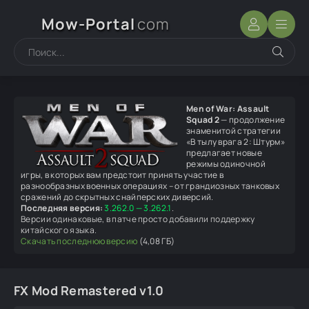
Mow-Portal
com
Men of War: Assault
Squad 2
— продолжение
знаменитой стратегии
«В тылу врага 2: Штурм»
предлагает новые
режимы одиночной
игры, в которых вам предстоит принять участие в
разнообразных военных операциях – от грандиозных танковых
сражений до скрытных снайперских диверсий.
Последняя версия:
3.262.0 — 3.262.1
.
Версии одинаковые, в патче просто добавили поддержку
китайского языка.
Скачать последнюю версию
(4,08 ГБ)
FX Mod Remastered v1.0