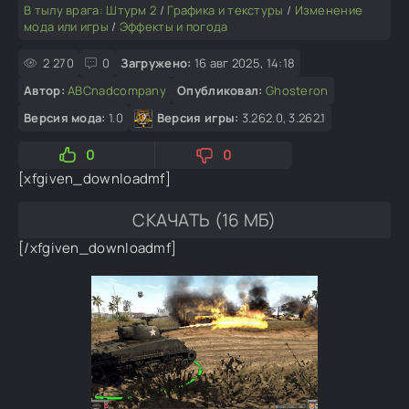
В тылу врага: Штурм 2
/
Графика и текстуры
/
Изменение
мода или игры
/
Эффекты и погода
2 270
0
Загружено:
16 авг 2025, 14:18
Автор:
ABCnadcompany
Опубликовал:
Ghosteron
Версия мода:
1.0
Версия игры:
3.262.0, 3.262.1
0
0
[xfgiven_downloadmf]
СКАЧАТЬ (16 МБ)
[/xfgiven_downloadmf]