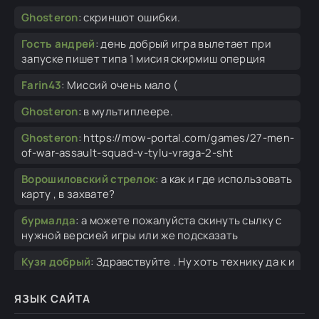
Ghosteron
:
скриншот ошибки.
Гость андрей
:
день добрый игра вылетает при
запуске пишет типа 1 мисия скирмиш оперция
Farin43
:
Миссий очень мало (
Ghosteron
:
в мультиплеере.
Ghosteron
:
https://mow-portal.com/games/27-men-
of-war-assault-squad-v-tylu-vraga-2-sht
Ворошиловский стрелок
:
а как и где использовать
карту , в захвате?
бурмалда
:
а можете пожалуйста скинуть сылку с
нужной версией игры или же подсказать
Кузя добрый
:
Здравствуйте . Ну хоть технику да к и
то бы хорошо . А что касаемо пехоты
ЯЗЫК САЙТА
Ghosteron
:
Не знаю в чем проблема у тебя была, но
кряки не зависят от вылетов