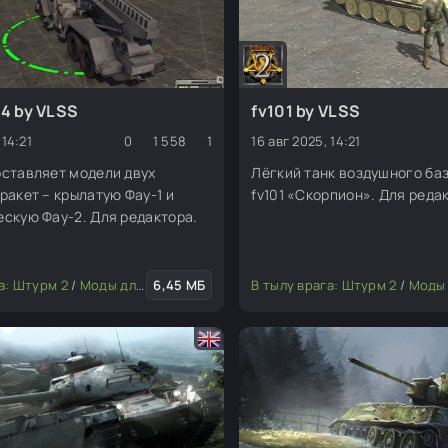
A4 by VLSS
fv101 by VLSS
 14:21
0
1 558
1
16 авг 2025, 14:21
оставляет модели двух
Лёгкий танк воздушного ба
ракет – крылатую Фау-1 и
fv101 «Скорпион». Для реда
скую Фау-2. Для редактора.
, юниты)
а: Штурм 2
/
Моды для редактора
6,45 МБ
/
Транспорт
В тылу врага: Штурм 2
/
Моды для р