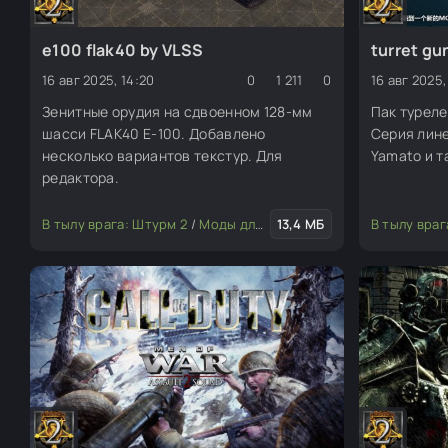
e100 flak40 by VLSS
turret gu
16 авг 2025, 14:20
0
1 211
0
16 авг 2025,
Зенитные орудия на сдвоенном 128-мм
Пак туреле
шасси FLAK40 E-100. Добавлено
Серия лине
несколько вариантов текстур. Для
Yamato и т
редактора.
В тылу врага: Штурм 2
/
Моды для редактора
13,4 МБ
/
Транспорт
В тылу враг