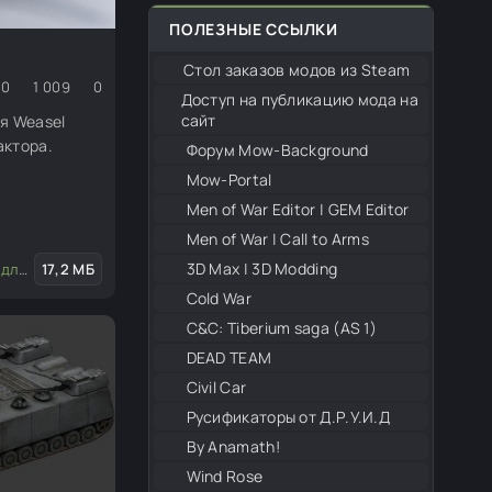
ПОЛЕЗНЫЕ ССЫЛКИ
Стол заказов модов из Steam
0
1 009
0
Доступ на публикацию мода на
сайт
я Weasel
актора.
Форум Mow-Background
Mow-Portal
Men of War Editor | GEM Editor
Men of War | Call to Arms
3D Max | 3D Modding
актора
17,2 МБ
/
Транспорт
Cold War
С&С: Tiberium saga (AS 1)
DEAD TEAM
Civil Car
Русификаторы от Д.Р.У.И.Д
By Anamath!
Wind Rose