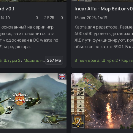
od v0.1
Incar Alfa - Map Editor v0
 14:19
0
2 525
0
16 авг 2025, 14:19
д, основанный на серии игр
Карта для редактора. Разме
адеюсь, вам понравится эта
400х400 уровень детализац
т мод основан в DC wastalnd
ЖД пути функционируют, ко
Для редактора.
объектов на карте 6901. Ба
его нет но вы держитесь.
а: Штурм 2
/
Моды для редактора
257 МБ
В тылу врага: Штурм 2
/
Карты для р