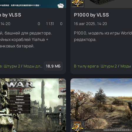
n by VLSS
P1000 by VLSS
 14:20
0
1 131
0
16 авг 2025, 14:20
й, башней для редактора.
P1000, модель из игры World
йных кораблей Yiahua +
редактора.
анковых батарей.
а: Штурм 2
/
Моды для редактора
18,9 МБ
/
Транспорт
В тылу врага: Штурм 2
/
Моды для ред