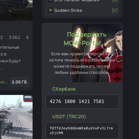
Sudden Strike
[0]
Поддержать
2
3 562
6
MOW-Portal
ительные
Если вам нравится портал и вы
ко в
хотите помочь его развитию, вы
нки будут
можете поддержать проект
а
любым удобным способом.
японских
будут
е моды
2,06 ГБ
/
Транспорт
тому что они
Сбербанк
.
4276 1800 1421 7581
USDT (TRC20)
TQTTd2eyHdGbmWXa8ydVuPx3i7rm
u5jLMR