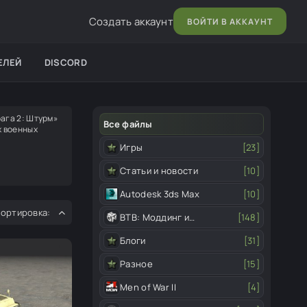
Создать аккаунт
ВОЙТИ В АККАУНТ
ЕЛЕЙ
DISCORD
ага 2: Штурм»
Все файлы
х военных
Игры
[23]
Статьи и новости
[10]
Autodesk 3ds Max
[10]
ВТВ: Моддинг и
[148]
редактор
Блоги
[31]
Разное
[15]
Men of War II
[4]