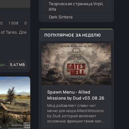
Творческая страница Virpil,
Alfa
Dark Sintera
0
1 508
0
 of Tanks. Для
ПОПУЛЯРНОЕ ЗА НЕДЕЛЮ
актора
5,47 МБ
/
Транспорт
Spawn Menu - Allied
Missions by Dud v03.08.26
Мод добавляет спавн-чит
меню для мода Allied Missions
by Dud, который включает
основные фракции такие как:
Германия, СССР, США,