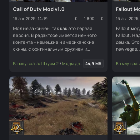
Call of Duty Mod v1.0
Fallout M
16 авг 2025, 14:19
0
1 800
0
16 авг 2025,
Мод не закончен, так как это первая
Fallout мо
версия. В редакторе имеется немного
Fallout. Н
контента - немецкие и американские
демка. Это
скины, с оригинальным оружием и
newvegas. 
звуками из Call of Duty. Также есть 3
карты из кампании США (открыть их
В тылу врага: Штурм 2
/
Моды для редактора
44,9 МБ
В тылу враг
можно в редакторе).