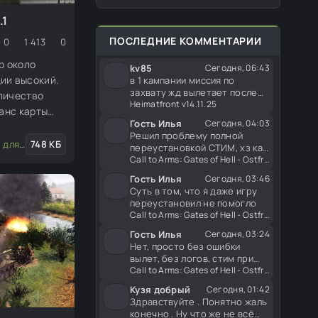
Британия и Финляндия. Меню
появления в игре совместимо
.1
со всеми
ПОСЛЕДНИЕ КОММЕНТАРИИ
0
1 413
0
р около
kv85
Сегодня, 06:43
ии высокий.
в 1 кампании миссия по
захвату жд вылетает после
личество
загрузки сейвов. 2 кампания
Heimatfront v14.11.25
ланс карты
Гость Илья
Сегодня, 04:03
Решил проблему полной
едактора
748 КБ
переустановкой СТИМ, хз как
это связано, ну все равно
Call to Arms: Gates of Hell - Ostfront + All DLC (1.064.0)
Гость Илья
Сегодня, 03:46
Суть в том, что я даже игру
переустановил не помогло
Call to Arms: Gates of Hell - Ostfront + All DLC (1.064.0)
Гость Илья
Сегодня, 03:24
Нет, просто без ошибки
вылет, без логов, стим при
этом включен, без модов без
Call to Arms: Gates of Hell - Ostfront + All DLC (1.064.0)
Кузя добрый
Сегодня, 01:42
Здравствуйте . Понятно жаль
конечно . Ну что же не всё