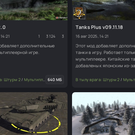
2.0
Tanks Plus v09.11.18
 14:21
1
3 124
3
16 авг 2025, 14:21
добавляет дополнительные
Этот мод добавляет дополн
льтиплеерной игре.
танки в игру. Работает толь
мультиплеере. Китайские та
добавлены к японским из-з
ограниченного количества 
танков. Французские танки 
а: Штурм 2
/
Мультиплеерные моды
640 МБ
/
Транспорт
В тылу врага: Штурм 2
/
Мультиплеерны
добавлены к англичанам, по
ближе всего к французским