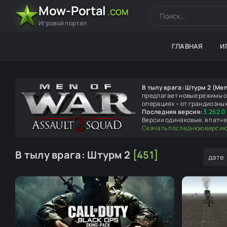
Mow-Portal
.COM
Игровой портал
ГЛАВНАЯ
И
В тылу врага: Штурм 2 (Men
предлагает новые режимы о
операциях – от грандиозны
Последняя версия:
3.262.0 
Версии одинаковые, в патче
Скачать последнюю верси
В тылу врага: Штурм 2
[451]
дате