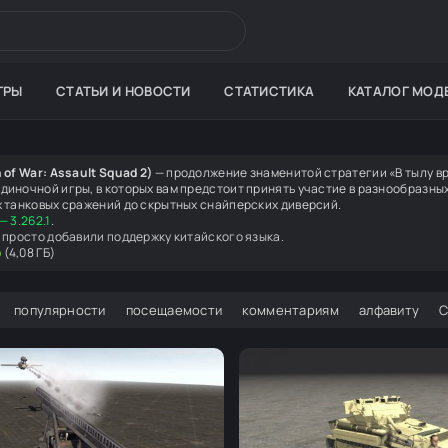
ГРЫ
СТАТЬИ И НОВОСТИ
СТАТИСТИКА
КАТАЛОГ МОД
 of War: Assault Squad 2)
— продолжение знаменитой стратегии «В тылу вр
диночной игры, в которых вам предстоит принять участие в разнообразны
х танковых сражений до скрытных снайперских диверсий.
— 3.262.1
.
 просто добавили поддержку китайского языка.
ю
(4,08 ГБ)
популярности
посещаемости
комментариям
алфавиту