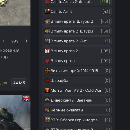
Call to Arms: Gates of
[348]
Hell
Call to Arms
[43]
В тылу врага: Штурм 2
[451]
В тылу врага 2: Штурм
[158]
В тылу врага 2: Лис
[13]
0
999
0
пустыни
зирования
В тылу врага 2
[105]
ктора.
В тылу врага
[109]
Битва империй: 1914-1918
[0]
Штрафбат
[0]
едактора
44 МБ
/
Транспорт
Men of War: AS 2 - Cold War
[0]
Диверсанты: Вьетнам
[0]
Чёрные бушлаты
[0]
ВТВ: Сборки игр и модов
[2]
ВТВ: Каталог моделей
[9]