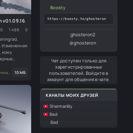
Boosty
https://boosty.to/ghosteron
n v01.09.16
0
1 499
0
ghosteron2
eningrad,
@ghosteron
". Измененная
, кому
Черные
Чат доступен только для
им видом к
зарегистрированных
ены для
 миссии
10 МБ
пользователей. Войдите в
утствия, для
аккаунт для общения в чате.
КАНАЛЫ МОИХ ДРУЗЕЙ
ShermanBy
Bad
Bad