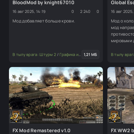
BloodMod by knight67010
Global Es
16 авг 2025, 14:19
0
2 240
0
16 авг 2025,
Мод добавляет больше крови.
Мод о холо
мод напра
противост
мировыми д
Мод имеет
народов, и
В тылу врага: Штурм 2
/
Графика и текстуры
1,21 МБ
/
Изменение мода
В тылу враг
Израиля. Я
чтобы дове
штурма 2.
FX Mod Remastered v1.0
FX WW2 b