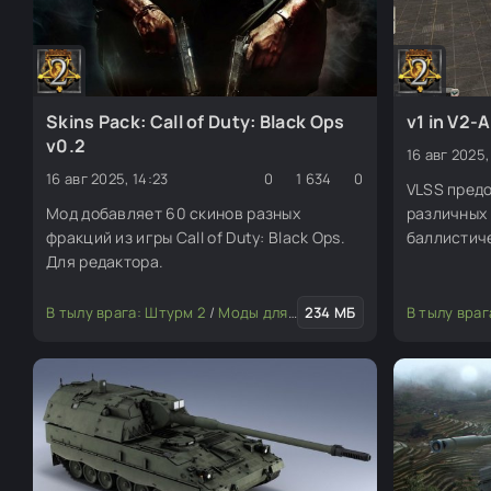
Skins Pack: Call of Duty: Black Ops
v1 in V2-
v0.2
16 авг 2025,
16 авг 2025, 14:23
0
1 634
0
VLSS пред
Мод добавляет 60 скинов разных
различных 
фракций из игры Call of Duty: Black Ops.
баллистиче
Для редактора.
В тылу врага: Штурм 2
/
Моды для редактора
234 МБ
/
Скины (пехота
В тылу враг