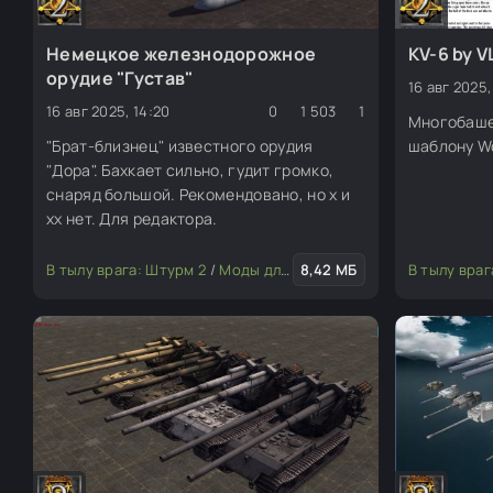
Немецкое железнодорожное
KV-6 by 
орудие "Густав"
16 авг 2025,
16 авг 2025, 14:20
0
1 503
1
Многобаше
"Брат-близнец" известного орудия
шаблону Wo
"Дора". Бахкает сильно, гудит громко,
снаряд большой. Рекомендовано, но х и
хх нет. Для редактора.
В тылу врага: Штурм 2
/
Моды для редактора
8,42 МБ
/
Транспорт
В тылу враг