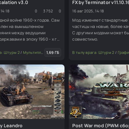
calation v3.0
FX by Terminator v11.10.1
 14:18
0
3 752
0
16 авг 2025, 14:18
дной войне 1960-х годов. Сам
Мод изменяет стандартные
влен на вымышленном
частицы на новые, более к
ояния между ведущими
С другими модами может бы
ержавами в эпоху 1960 - х гг.
совместимо.
 огромное разнообразие
з Китая в пустыне, до народа
 или игры
а: Штурм 2
/
/
Эффекты и погода
Мультиплеерные моды
1,69 ГБ
В тылу врага: Штурм 2
/
Графика и 
 работал много времени,
сти холодную войну до
y Leandro
Post War mod (PWM сбор