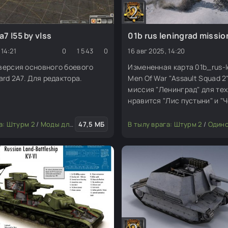
7 l55 by vlss
01b rus leningrad missio
 14:21
0
1 543
0
16 авг 2025, 14:20
версия основного боевого
Измененная карта 01b_rus-l
ard 2A7. Для редактора.
Men Of War "Assault Squad 2
миссия "Ленинград" для тех
нравится "Лис пустыни" и "
бушлаты". Для игры с близк
героям. Изменения направл
а: Штурм 2
/
Моды для редактора
47,5 МБ
/
Транспорт
В тылу врага: Штурм 2
/
Одиночные
создания впечатления прис
большей