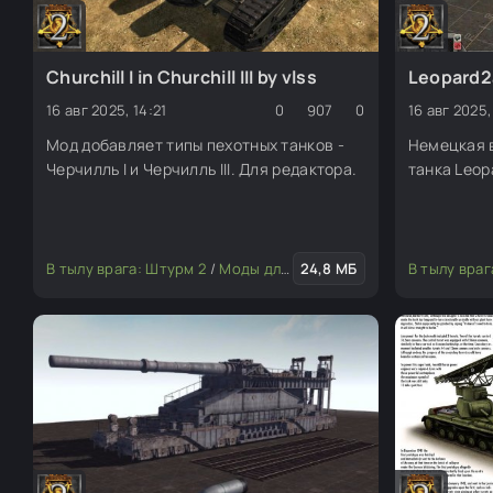
Churchill I in Churchill III by vlss
Leopard2a
16 авг 2025, 14:21
0
907
0
16 авг 2025,
Мод добавляет типы пехотных танков -
Немецкая 
Черчилль I и Черчилль III. Для редактора.
танка Leop
В тылу врага: Штурм 2
/
Моды для редактора
24,8 МБ
/
Транспорт
В тылу враг