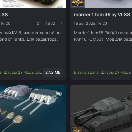
VLSS
marder 1 fcm 36 by VLSS
 14:20
0
1 602
1
16 авг 2025, 14:20
нный KV-6, изготовленный по
Marder1 fcm36 PAK40 (верси
rld of Tanks. Для редактора.
PAK40 FCM63). Мод для ред
а: Штурм 2
/
Моды для редактора
27,2 МБ
/
Транспорт
В тылу врага: Штурм 2
/
Моды для ред