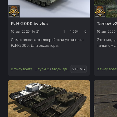
PzH-2000 by vlss
Tanks+ v
16 авг 2025, 14:21
1
1 564
0
16 авг 2025,
Самоходная артиллерийская установка
Этот мод 
PzH-2000. Для редактора.
танки к му
В тылу врага: Штурм 2
/
Моды для редактора
21,5 МБ
/
Транспорт
В тылу враг