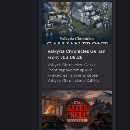
Британия и Финляндия. Меню
появления в игре совместимо
со всеми
Valkyria Chronicles Gallian
Front v03.08.26
Valkyria Chronicles: Gallian
Front переносит армию
княжества Галлия из серии
Valkyria Chronicles в Call to
Arms: Gates of Hell. Мод
добавляет новую игровую
фракцию, уникальные
подразделения, героев,