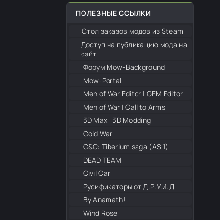
ПОЛЕЗНЫЕ ССЫЛКИ
Стол заказов модов из Steam
Доступ на публикацию мода на
сайт
Форум Mow-Background
Mow-Portal
Men of War Editor | GEM Editor
Men of War | Call to Arms
3D Max | 3D Modding
Cold War
С&С: Tiberium saga (AS 1)
DEAD TEAM
Civil Car
Русификаторы от Д.Р.У.И.Д
By Anamath!
Wind Rose