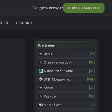
Создать аккаунт
ВОЙТИ В АККАУНТ
ЕЛЕЙ
DISCORD
Все файлы
Игры
[23]
Статьи и новости
[10]
Autodesk 3ds Max
[10]
ВТВ: Моддинг и
[148]
редактор
Блоги
[31]
Разное
[16]
Men of War II
[4]