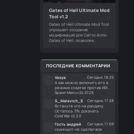
Gates of Hell Ultimate Mod
Tool v1.2
Gates of Hell Ultimate Mod Tool
упрощает создание
модификаций для Call to Arms:
Gates of Hell, позволяя
редактировать оружие,
изменять существующие
моды из мастерской, на сайте
и работать с игровым
ПОСЛЕДНИЕ КОММЕНТАРИИ
Vasya
Сегодня, 18:25
А как можно включить его в
режиме схватке против ИИ
или есть другой спавн меню
Spawn Menu v24.07.26
S_Malevich_S
Сегодня, 17:28
Встаньте кто на раздачу.
Осталось 3% докачать
Cold War v2.2.0
Гость андрей
Сегодня, 17:09
скриншот не сделал все