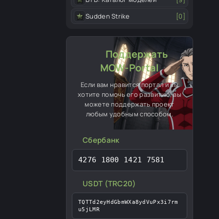
Sudden Strike
[0]
Поддержать
MOW-Portal
Если вам нравится портал и вы
хотите помочь его развитию, вы
можете поддержать проект
любым удобным способом.
Сбербанк
4276 1800 1421 7581
USDT (TRC20)
TQTTd2eyHdGbmWXa8ydVuPx3i7rm
u5jLMR