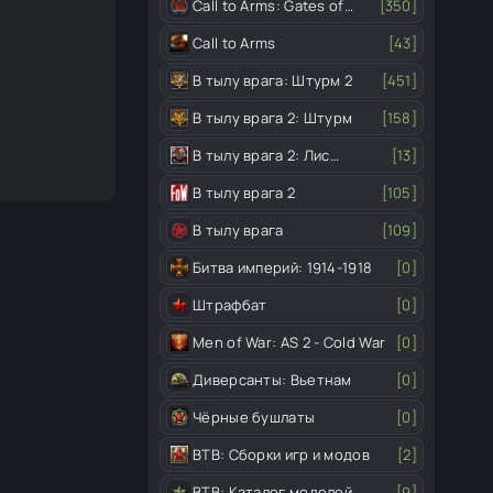
Call to Arms: Gates of
[350]
Hell
Call to Arms
[43]
В тылу врага: Штурм 2
[451]
В тылу врага 2: Штурм
[158]
В тылу врага 2: Лис
[13]
пустыни
В тылу врага 2
[105]
В тылу врага
[109]
Битва империй: 1914-1918
[0]
Штрафбат
[0]
Men of War: AS 2 - Cold War
[0]
Диверсанты: Вьетнам
[0]
Чёрные бушлаты
[0]
ВТВ: Сборки игр и модов
[2]
ВТВ: Каталог моделей
[9]