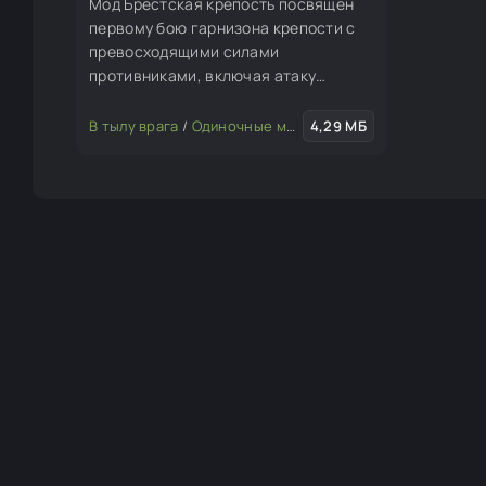
Мод Брестская крепость посвящен
первому бою гарнизона крепости с
превосходящими силами
противниками, включая атаку
диверсантов.
В тылу врага
/
Одиночные миссии
4,29 МБ