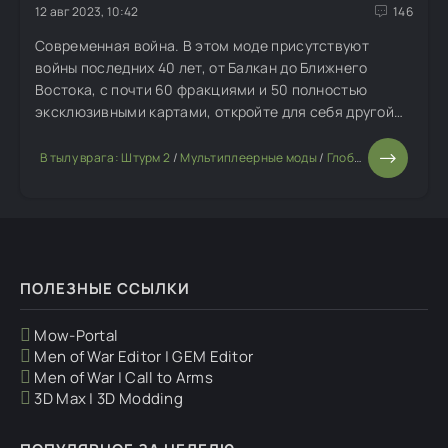
12 авг 2023, 10:42
146
Современная война. В этом моде присутствуют
войны последних 40 лет, от Балкан до Ближнего
Востока, с почти 60 фракциями и 50 полностью
эксклюзивными картами, откройте для себя другой
способ ведения наземных боев с большей
реалистичностью. Наша цель - представить
В тылу врага: Штурм 2
/
Мультиплеерные моды
/
Глобальные моды
/
современные конфликты, которые
ПОЛЕЗНЫЕ ССЫЛКИ
Mow-Portal
Men of War Editor | GEM Editor
Men of War | Call to Arms
3D Max | 3D Modding