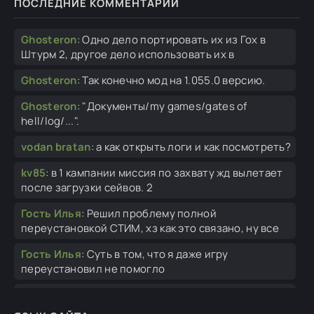
ПОСЛЕДНИЕ КОММЕНТАРИИ
Ghosteron
:
Одно дело портировать их из Гох в
Штурм 2, другое дело использовать их в
Ghosteron
:
Так конечно мод на 1.055.0 версию.
Ghosteron
:
"Документы/my games/gates of
hell/log/...".
vodan bratan
:
а как открыть логи и как посмотреть?
kv85
:
в 1 кампании миссия по захвату жд вылетает
после загрузки сейвов. 2
Гость Илья
:
Решил проблему полной
переустановкой СТИМ, хз как это связано, ну все
Гость Илья
:
Суть в том, что я даже игру
переустановил не помогло
Гость Илья
:
Нет, просто без ошибки вылет, без
логов, стим при этом включен, без модов