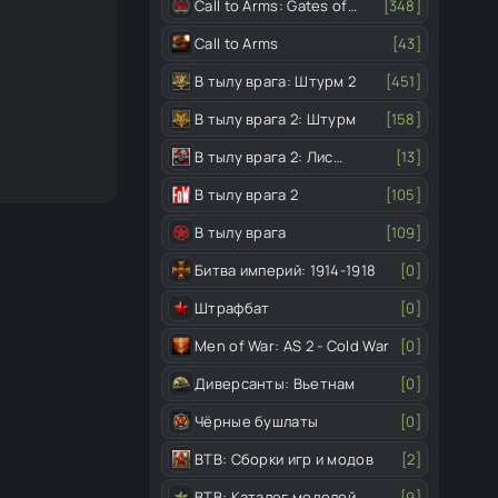
Call to Arms: Gates of
[348]
Hell
Call to Arms
[43]
В тылу врага: Штурм 2
[451]
В тылу врага 2: Штурм
[158]
В тылу врага 2: Лис
[13]
пустыни
В тылу врага 2
[105]
В тылу врага
[109]
Битва империй: 1914-1918
[0]
Штрафбат
[0]
Men of War: AS 2 - Cold War
[0]
Диверсанты: Вьетнам
[0]
Чёрные бушлаты
[0]
ВТВ: Сборки игр и модов
[2]
ВТВ: Каталог моделей
[9]