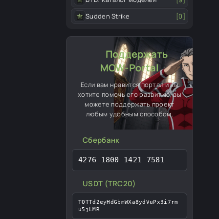
Sudden Strike
[0]
Поддержать
MOW-Portal
Если вам нравится портал и вы
хотите помочь его развитию, вы
можете поддержать проект
любым удобным способом.
Сбербанк
4276 1800 1421 7581
USDT (TRC20)
TQTTd2eyHdGbmWXa8ydVuPx3i7rm
u5jLMR