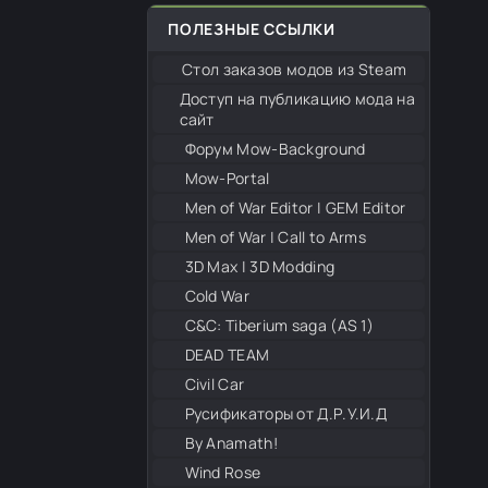
ПОЛЕЗНЫЕ ССЫЛКИ
Стол заказов модов из Steam
Доступ на публикацию мода на
сайт
Форум Mow-Background
Mow-Portal
Men of War Editor | GEM Editor
Men of War | Call to Arms
3D Max | 3D Modding
Cold War
С&С: Tiberium saga (AS 1)
DEAD TEAM
Civil Car
Русификаторы от Д.Р.У.И.Д
By Anamath!
Wind Rose