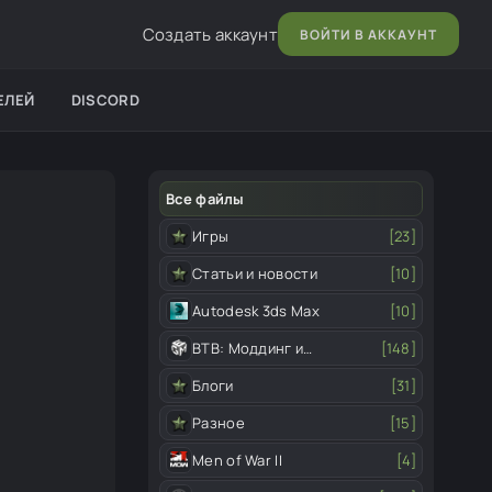
Создать аккаунт
ВОЙТИ В АККАУНТ
ЕЛЕЙ
DISCORD
Все файлы
Игры
[23]
Статьи и новости
[10]
Autodesk 3ds Max
[10]
ВТВ: Моддинг и
[148]
редактор
Блоги
[31]
Разное
[15]
Men of War II
[4]