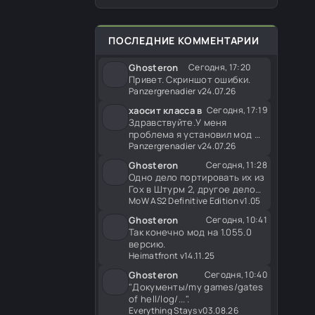
Британия и Финляндия. Меню
появления в игре совместимо
со всеми
ПОСЛЕДНИЕ КОММЕНТАРИИ
Ghosteron
Сегодня, 17:20
Привет. Скриншот ошибки.
Panzergrenadier v24.07.26
хаосит класса в
Сегодня, 17:19
Здравствуйте.У меня
проблема я установил мод
вылетает при найме
Panzergrenadier v24.07.26
Ghosteron
Сегодня, 11:28
Одно дело портировать их из
Гох в Штурм 2, другое дело
использовать их в
MoW AS2 Definitive Edition v1.05
Ghosteron
Сегодня, 10:41
Так конечно мод на 1.055.0
версию.
Heimatfront v14.11.25
Ghosteron
Сегодня, 10:40
"Документы/my games/gates
of hell/log/...".
Everything Stays v03.08.26