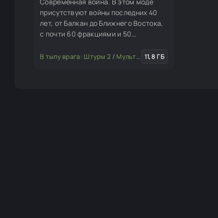
Современная война. В этом моде
присутствуют войны последних 40
лет, от Балкан до Ближнего Востока,
с почти 60 фракциями и 50
полностью эксклюзивными картами,
откройте для себя другой способ
В тылу врага: Штурм 2
/
Мультиплеерные моды
11,8 ГБ
/
Глоба
ведения наземных боев с большей
реалистичностью. Наша цель -
представить современные
конфликты, которые