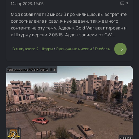
14 апр 2023, 19:06
7
Мод добавляет 12 миссий про милицию, вы встретите
сопротивление и различные задачи, так же много
контента на эту тему. Аддон к Cold War адаптирован и
к Штурму версии 2.05.15. Аддон зависим от CW,
подключается вместе, использует ресурсы.
В тылу врага 2: Штурм
/
Одиночные миссии
/
Глобальные моды
Обновлено: 25-03-2024, 11:11
4,88 ГБ