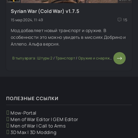
Syrian War (Cold War) v1.7.5
15 мар 2024, 11:49
15
Мод добавляет новый транспорт и оружие. В
особенности это можно увидеть в миссиях Добрино и
Аллепо. Альфа версия.
В тылу врага: Штурм 2
/
Транспорт
/
Оружие и снаряжение
/
Изменен
ПОЛЕЗНЫЕ ССЫЛКИ
Mow-Portal
Men of War Editor | GEM Editor
Men of War | Call to Arms
3D Max | 3D Modding