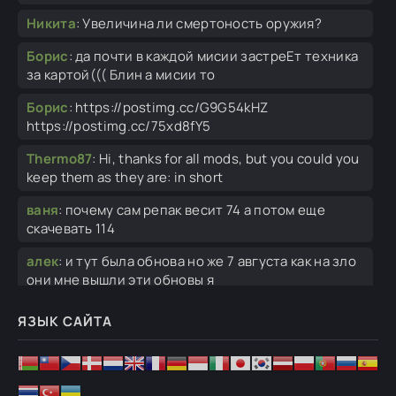
Никита
:
Увеличина ли смертоность оружия?
Борис
:
да почти в каждой мисии застреЕт техника
за картой((( Блин а мисии то
Борис
:
https://postimg.cc/G9G54kHZ
https://postimg.cc/75xd8fY5
Thermo87
:
Hi, thanks for all mods, but you could you
keep them as they are: in short
ваня
:
почему сам репак весит 74 а потом еще
скачевать 114
алек
:
и тут была обнова но же 7 августа как на зло
они мне вышли эти обновы я
алек
:
АПАПХАПХАПХАПХПАХ, ай ай как же вы его
ЯЗЫК САЙТА
подставляете
Рома
:
я только что заметил что у меня нет
кампании РОА это баг или нет?