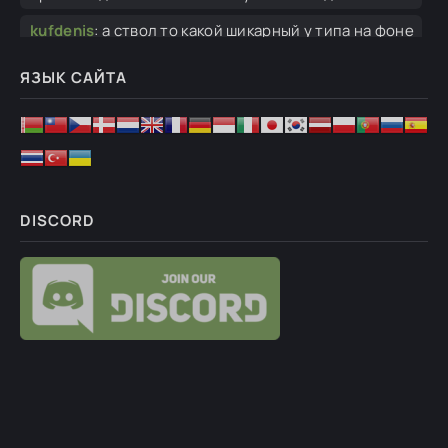
kufdenis
:
а ствол то какой шикарный у типа на фоне
флага))))
ЯЗЫК САЙТА
Ghosteron
:
Привет. Скриншот ошибки.
хаосит класса в
:
Здравствуйте.У меня проблема я
установил мод вылетает при найме
Ghosteron
:
Одно дело портировать их из Гох в
Штурм 2, другое дело использовать их в
DISCORD
Ghosteron
:
Так конечно мод на 1.055.0 версию.
Ghosteron
:
"Документы/my games/gates of
hell/log/...".
vodan bratan
:
а как открыть логи и как посмотреть?
kv85
:
в 1 кампании миссия по захвату жд вылетает
после загрузки сейвов. 2
Гость Илья
:
Решил проблему полной