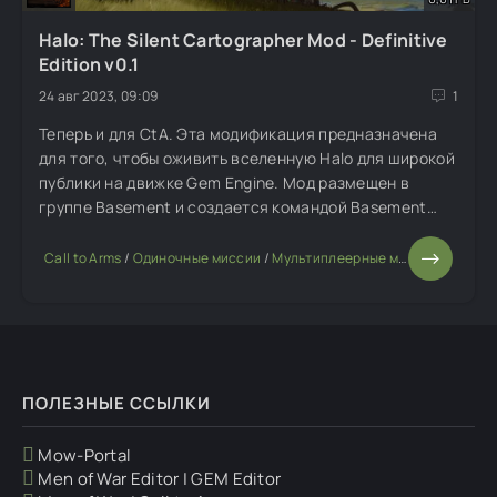
Halo: The Silent Cartographer Mod - Definitive
Edition v0.1
24 авг 2023, 09:09
1
Теперь и для CtA. Эта модификация предназначена
для того, чтобы оживить вселенную Halo для широкой
публики на движке Gem Engine. Мод размещен в
группе Basement и создается командой Basement
Halo_SC Mod. Команда состоит из преданных делу и
талантливых художников, которые рады привнести в
Call to Arms
/
Одиночные миссии
/
Мультиплеерные моды
/
Глобальн
сообщество
ПОЛЕЗНЫЕ ССЫЛКИ
Mow-Portal
Men of War Editor | GEM Editor