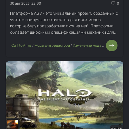
30 авг 2023, 22:30
0
Платформа ASV - это уникальный проект, созданный с
учетом наилучшего качества для всех модов,
которые будут разрабатываться на ней. Платформа
обладает широкими спецификациями механики для
реализации юнитов любой сложности, улучшенными
эффектами и визуальной частью, динамичной
Call to Arms
/
Моды для редактора
/
Изменение мода или игры
погодой и
6,61 ГБ