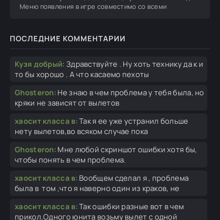
Меню появления в игре совместимо со всеми
ПОСЛЕДНИЕ КОММЕНТАРИИ
Кузя добрый
:
Здравствуйте . Ну хоть технику да к и
то бы хорошо . А что касаемо пехоты
Ghosteron
:
Не знаю в чем проблема у тебя была, но
кряки не зависят от вылетов
хаосит класса в
:
Так я ее уже устранил больше
нету вылетов,во всяком случае пока
Ghosteron
:
Мне любой скриншот ошибки хотя бы,
чтобы понять в чем проблема.
хаосит класса в
:
Вообщем сделал я , проблема
была в том ,что я наверно один из краков, не
хаосит класса в
:
Так ошибки разные вот в чем
прикол.Одного юнита возьму вылет с одной