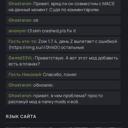
Ghosteron
:
Привет, вряд ли он совместим с MACE
на данный момент. Судя по комментариям
Ghosteron
:
ok
anonym
:
t3 skin crashed,pls fix it
Гость кто-то
:
Zow 1.7.4, день Z вылетает с ошибкой
(https://iimg.su/i/0hlk0I) остальные
Demid33VL
:
Приветствую. А вот этот мод добавить
есть в планах?
Гость Николай
:
Спасибо, понял
Ghosteron
:
обновлю.
Ghosteron
:
привет, в чем проблема? просто
распакуй мод в папку mods и всё.
Ghosteron
:
упомянутые версии совместимы с
ЯЗЫК САЙТА
каждой версией игры.