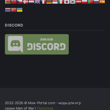
Гость Николай
:
Вопрос : мод для версий 1.063.0,
1.064.0, 1.065.0 сразу? или нужно
бурмалда
:
здравствуйте можете помочь
установить мод
DISCORD
Шоколадный заяц
:
Ghosteron, спасибо за обнову.
Дай Бог здоровья
стас
:
Не могу поставить на новую версию, вроде
на стиме уже есть. Выкидывает не
стас
:
Выкидывает на новой версии не могу
поставить
S_Malevich_S
:
23 часа на таймере. Куда столько
то??
2022-2026 © Mow-Portal.com - моды для игр
серии Men of War |
Политика