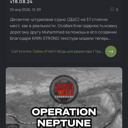
v18.08.24
03 апр 2026, 10:39
0
Десантно-штурмовое судно (ДШС) на 37 стоячих
мест, как в реальности. Особая благодарность моему
дорогому другу Muhammad за помощь в его создании.
Благодаря KIRIN STRONG текстура модели теперь
имеет разрешение 4096 x 4096 пикселей. Для
редактора.
Call to Arms: Gates of Hell
/
Моды для редактора
/
Транспорт