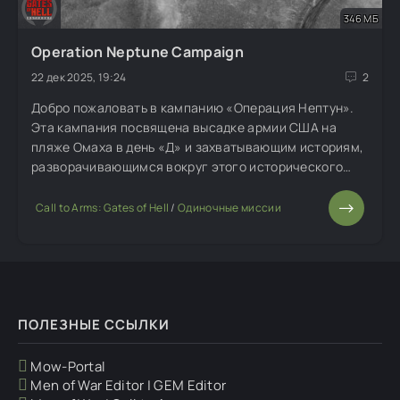
346 МБ
Operation Neptune Campaign
22 дек 2025, 19:24
2
Добро пожаловать в кампанию «Операция Нептун».
Эта кампания посвящена высадке армии США на
пляже Омаха в день «Д» и захватывающим историям,
разворачивающимся вокруг этого исторического
события. В настоящее время доступны две миссии:
атака на сектор Charlie и Dog White. Третья миссия
Call to Arms: Gates of Hell
/
Одиночные миссии
почти завершена
ПОЛЕЗНЫЕ ССЫЛКИ
Mow-Portal
Men of War Editor | GEM Editor