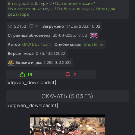
В тылу врага: Штурм 2
/
Одиночные миссии
/
Мультиплеерные моды
/
Глобальные моды
/
Моды для
редактора
22 152
11
Загружено:
17 дек 2023, 10:02
Страница обновлена:
20-09-2025, 17:52
Автор:
GAW Dev Team
Опубликовал:
Ghosteron
Версия мода:
0.76, 10.01.2022
Версия игры:
3.262.0, 3.262.1
19
2
[xfgiven_downloadmf]
СКАЧАТЬ (5,03 ГБ)
[/xfgiven_downloadmf]