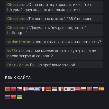
Ghosteron
:
Одно дело портировать их из Гох в
Штурм 2, другое дело использовать их в
Ghosteron
:
Так конечно мод на 1.055.0 версию.
Ghosteron
:
"Документы/my games/gates of
hell/log/...".
vodan bratan
:
а как открыть логи и как посмотреть?
kv85
:
в 1 кампании миссия по захвату жд вылетает
после загрузки сейвов. 2
Гость Илья
:
Решил проблему полной
переустановкой СТИМ, хз как это связано, ну все
ЯЗЫК САЙТА
Гость Илья
:
Суть в том, что я даже игру
переустановил не помогло
Гость Илья
:
Нет, просто без ошибки вылет, без
логов, стим при этом включен, без модов
Кузя добрый
:
Здравствуйте . Понятно жаль