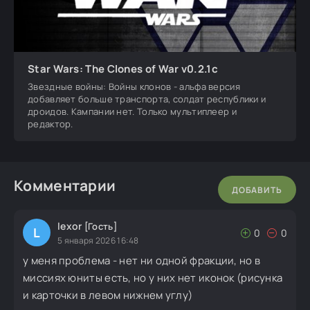
Star Wars: The Clones of War v0.2.1c
Звездные войны: Войны клонов - альфа версия
добавляет больше транспорта, солдат республики и
дроидов. Кампании нет. Только мультиплеер и
редактор.
Комментарии
ДОБАВИТЬ
lexor
[Гость]
L
0
0
5 января 2026 16:48
у меня проблема - нет ни одной фракции, но в
миссиях юниты есть, но у них нет иконок (рисунка
и карточки в левом нижнем углу)