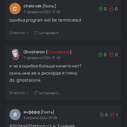
chelovek
[Гость]
C
0
0
11 февраля 2024 12:26
ошибка program will be terminated
Ответить
Цитировать
Ghosteron
[
Основатель
]
0
0
11 февраля 2024 13:46
и че в ошибке больше ничего нет?
скинь мне ее в дискорде я гляну
ds: ghosteron4
Ответить
Цитировать
ячфффф
[Гость]
Я
0
1
8 апреля 2024 15:38
ASV Mod Platform v2.4.2 скачай