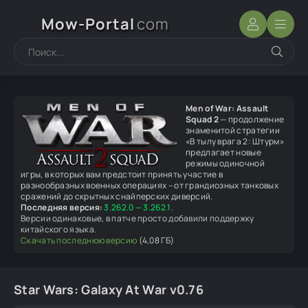
Mow-Portal
com
Men of War: Assault
Squad 2
— продолжение
знаменитой стратегии
«В тылу врага 2: Штурм»
предлагает новые
режимы одиночной
игры, в которых вам предстоит принять участие в
разнообразных военных операциях – от грандиозных танковых
сражений до скрытных снайперских диверсий.
Последняя версия:
3.262.0 — 3.262.1
.
Версии одинаковые, в патче просто добавили поддержку
китайского языка.
Скачать последнюю версию
(4,08 ГБ)
Star Wars: Galaxy At War v0.76