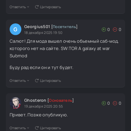
Ответить
Цитировать
Georgius501
[
Посетитель
]
G
0
0
18 декабря 2025 19:50
Салют! Для мода вышел очень объемный саб-мод,
которого нет на сайте. SW:TOR A galaxy at war
Submod
Буду рад если он и тут будет.
Ответить
Цитировать
Ghosteron
[
Основатель
]
0
0
19 декабря 2025 20:55
Привет. Позже опубликую.
Ответить
Цитировать