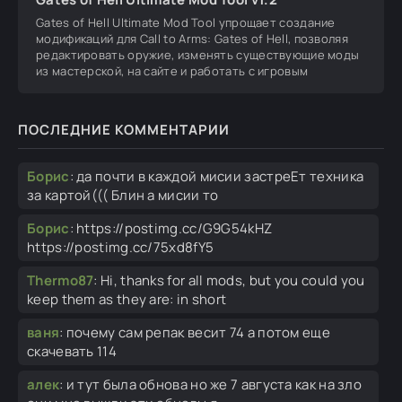
Gates of Hell Ultimate Mod Tool упрощает создание
модификаций для Call to Arms: Gates of Hell, позволяя
редактировать оружие, изменять существующие моды
из мастерской, на сайте и работать с игровым
ПОСЛЕДНИЕ КОММЕНТАРИИ
Борис
:
да почти в каждой мисии застреЕт техника
за картой((( Блин а мисии то
Борис
:
https://postimg.cc/G9G54kHZ
https://postimg.cc/75xd8fY5
Thermo87
:
Hi, thanks for all mods, but you could you
keep them as they are: in short
ваня
:
почему сам репак весит 74 а потом еще
скачевать 114
алек
:
и тут была обнова но же 7 августа как на зло