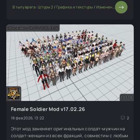
средств. Общее количество улучшенных текстур —
В тылу врага: Штурм 2
/
Графика и текстуры
/
Изменение мода или игры
более 2750. Все текстуры в моде
Обновлено: 18-02-2026, 13:56
1,05 ГБ
Female Soldier Mod v17.02.26
18 фев 2026, 13:22
2
Этот мод заменяет оригинальных солдат-мужчин на
солдат-женщин из всех фракций, совместим с любым