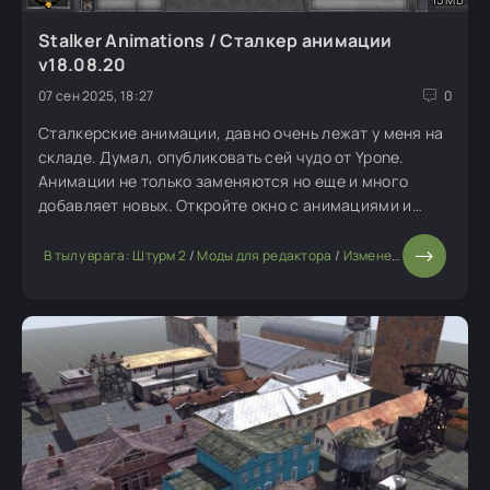
Stalker Animations / Сталкер анимации
v18.08.20
07 сен 2025, 18:27
0
Сталкерские анимации, давно очень лежат у меня на
складе. Думал, опубликовать сей чудо от Ypone.
Анимации не только заменяются но еще и много
добавляет новых. Откройте окно с анимациями и
отправляйтесь вниз, там их будет достаточно.
Использовать их можно строго с указанием автора.
В тылу врага: Штурм 2
/
Моды для редактора
/
Изменение мода или игры