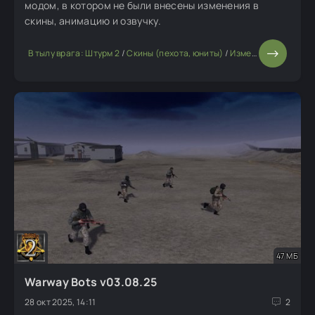
модом, в котором не были внесены изменения в
скины, анимацию и озвучку.
В тылу врага: Штурм 2
/
Скины (пехота, юниты)
/
Изменение мода или игры
47 МБ
Warway Bots v03.08.25
28 окт 2025, 14:11
2