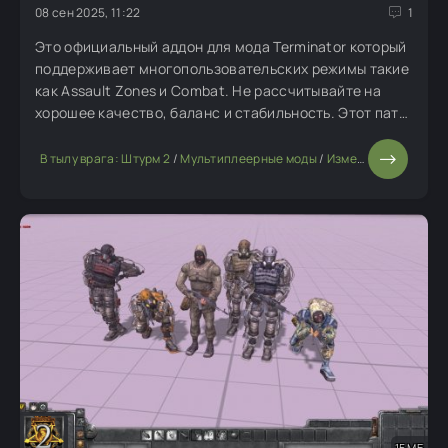
08 сен 2025, 11:22
1
Это официальный аддон для мода Terminator который
поддерживает многопользовательских режимы такие
как Assault Zones и Combat. Не рассчитывайте на
хорошее качество, баланс и стабильность. Этот патч
к моду добавляет новую (и уже покочевавшую из
мода в мод) технику.
В тылу врага: Штурм 2
/
Мультиплеерные моды
/
Изменение мода или игры
15 МБ