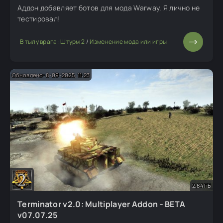
Аддон добавляет ботов для мода Warway. Я лично не
тестировал!
В тылу врага: Штурм 2
/
Изменение мода или игры
Обновлено: 8-09-2025, 11:23
2,84 ГБ
Terminator v2.0: Multiplayer Addon - BETA
v07.07.25