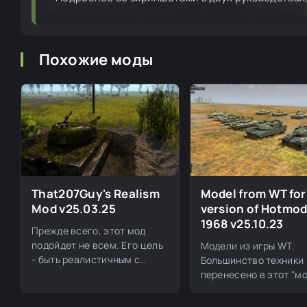
Похожие моды
That207Guy's Realism
Model from WT for
Mod v25.03.25
version of Hotmo
1968 v25.10.23
Прежде всего, этот мод
подойдет не всем. Его цель
Модели из игры WT.
- быть реалистичным с
Большинство техники
точки зрения дальности,
перенесено в этот "мо
точности и урона, среди
являются машинами
серийного производс