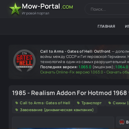
Mow-Portal
.COM
Игровой портал
ГЛАВНАЯ
И
Call to Arms - Gates of Hell: Ostfront
— дополн
войны между СССР и Гитлеровской Германии. На
технологий в один из самых разрушительный к
Последняя версия:
1.065.0
(лицензия);
1.064.0
Скачать Online-Fix версию 1.063.0
-
Скачать об
1985 - Realism Addon For Hotmod 1968
Call to Arms: Gates of Hell
Транспорт
Скины (
Завоевание (динамическая кампания)
В