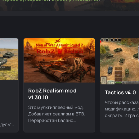
RobZ Realism mod
Tactics v4.0
d
v1.30.10
Чтобы рассказа
Это мультиплеерный мод.
модификацию, л
Добавляет реализм в ВТВ.
сыграть. Игра 
Переработан баланс
другой. Танки 
дуль",
мультиплеера. Так же мод
очень далеко, 
предоставляет огромное
тва.