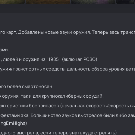
го карт. Добавлены новые звуки оружия. Теперь весь транс
ами.
 людей и оружия из "1985" (включая РСЗО)
ружия/транспортных средств, дальность обзора уровня де
ного более смертоносен.
о оружия, так и для крупнокалиберных орудий.
актеристики боеприпасов (начальная скорость/скорость в
ффектами эха. Большинство звуков выстрелов были либо за
angEmHighs).
 одного выстрела, если теперь знать куда стрелять)