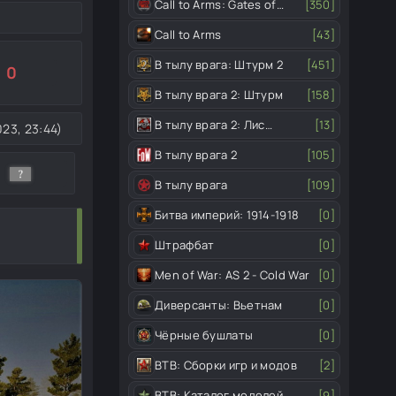
Call to Arms: Gates of
[350]
Hell
Call to Arms
[43]
В тылу врага: Штурм 2
[451]
0
В тылу врага 2: Штурм
[158]
В тылу врага 2: Лис
[13]
23, 23:44)
пустыни
В тылу врага 2
[105]
В тылу врага
[109]
Битва империй: 1914-1918
[0]
Штрафбат
[0]
Men of War: AS 2 - Cold War
[0]
Диверсанты: Вьетнам
[0]
Чёрные бушлаты
[0]
ВТВ: Сборки игр и модов
[2]
ВТВ: Каталог моделей
[9]