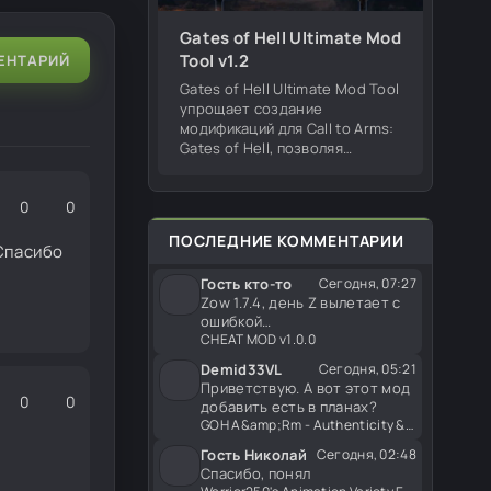
Gates of Hell Ultimate Mod
Tool v1.2
ЕНТАРИЙ
Gates of Hell Ultimate Mod Tool
упрощает создание
модификаций для Call to Arms:
Gates of Hell, позволяя
редактировать оружие,
изменять существующие
0
0
моды из мастерской, на сайте
и работать с игровым
ПОСЛЕДНИЕ КОММЕНТАРИИ
Спасибо
Гость кто-то
Сегодня, 07:27
Zow 1.7.4, день Z вылетает с
ошибкой
(https://iimg.su/i/0hlk0I)
CHEAT MOD v1.0.0
остальные
Demid33VL
Сегодня, 05:21
Приветствую. А вот этот мод
0
0
добавить есть в планах?
GOH A&amp;Rm - Authenticity &amp; Realism v4.03
Гость Николай
Сегодня, 02:48
Спасибо, понял