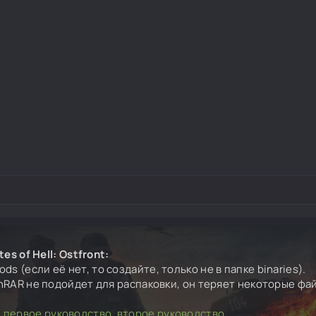
es of Hell: Ostfront:
ds (если её нет, то создайте, только не в папке binaries).
inRAR не подойдет для распаковки, он теряет некоторые фа
,
первое руководство
,
второе руководство
.