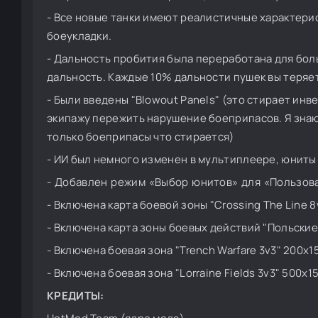
- Все новые танки имеют реалистичные характери
боеукладки.
- Дальность пробития была переработана для боль
дальность. Каждые 10% дальности пушек вы теряе
- Были введены "Blowout Panels" (это стирает инв
экипажу пережить нарушение боеприпасов. Я знаю, 
только боеприпасы что стирается)
- ИИ был немного изменен в мультиплеере, юниты
- Добавлен режим «Выбор юнитов» для «Пользова
- Включена карта боевой зоны "Crossing The Line 8
- Включена карта зоны боевых действий "Польские 
- Включена боевая зона "Trench Warfare 3v3" 200x1
- Включена боевая зона "Lorraine Fields 3v3" 500x1
КРЕДИТЫ: