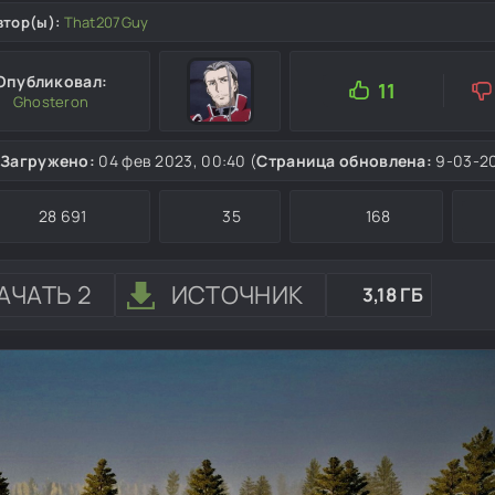
втор(ы):
That207Guy
Опубликовал:
11
Ghosteron
Загружено:
04 фев 2023, 00:40 (
Страница обновлена:
9-03-20
28 691
35
168
АЧАТЬ 2
ИСТОЧНИК
3,18 ГБ