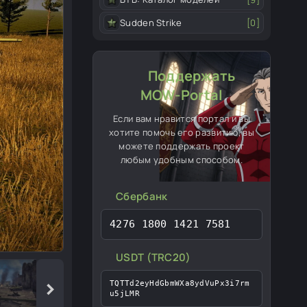
Sudden Strike
[0]
Поддержать
MOW-Portal
Если вам нравится портал и вы
хотите помочь его развитию, вы
можете поддержать проект
любым удобным способом.
Сбербанк
4276 1800 1421 7581
USDT (TRC20)
›
TQTTd2eyHdGbmWXa8ydVuPx3i7rm
u5jLMR