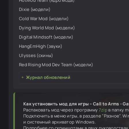
HotMod Team (ядро мода)
Dixie (модели)
Cold War Mod (модели)
Dying World Mod (модели)
Digital Mindsoft (модели)
HangEmHigh (звуки)
Ulysses (скины)
Red Rising Mod Dev Team (модели)
Журнал обновлений
Как установить мод для игры – Call to Arms - Gat
Распаковать мод через программу
7zip
в папку mo
Подключить в меню игры, в разделе "Разное". W
и системный архиватор Windows.
Подробнее со скриншотами в двух руководствах