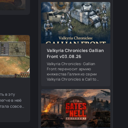
Британия и Финляндия. Меню
появления в игре совместимо
со всеми
Valkyria Chronicles Gallian
Front v03.08.26
Valkyria Chronicles: Gallian
Front переносит армию
княжества Галлия из серии
Valkyria Chronicles в Call to
Arms: Gates of Hell. Мод
добавляет новую игровую
ть в эту
фракцию, уникальные
подразделения, героев,
егче в неё
стала совсем
стреляют
враги