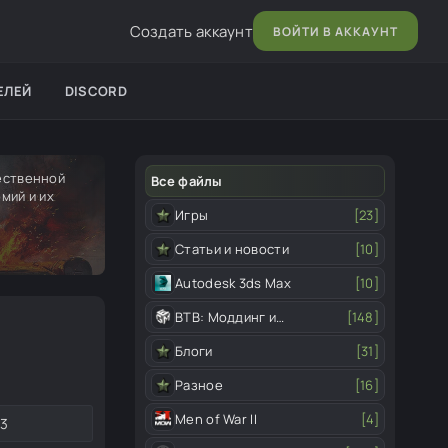
Создать аккаунт
ВОЙТИ В АККАУНТ
ЕЛЕЙ
DISCORD
чественной
Все файлы
мий и их
Игры
[23]
Статьи и новости
[10]
Autodesk 3ds Max
[10]
ВТВ: Моддинг и
[148]
редактор
Блоги
[31]
Разное
[16]
Men of War II
[4]
3