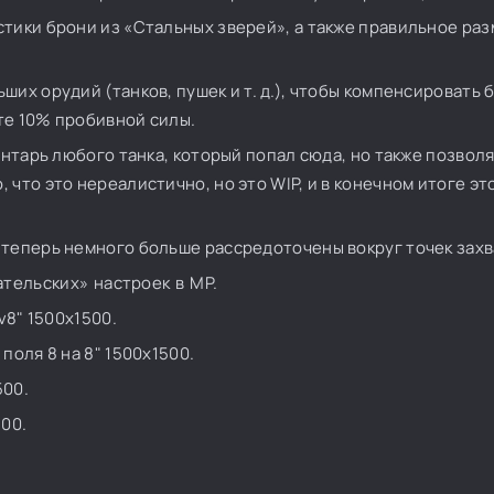
стики брони из «Стальных зверей», а также правильное ра
ших орудий (танков, пушек и т. д.), чтобы компенсировать
те 10% пробивной силы.
ентарь любого танка, который попал сюда, но также позвол
что это нереалистично, но это WIP, и в конечном итоге эт
 теперь немного больше рассредоточены вокруг точек захв
тельских» настроек в MP.
v8" 1500x1500.
поля 8 на 8" 1500x1500.
500.
500.