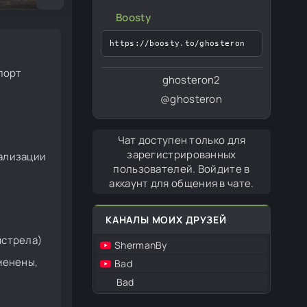
Boosty
https://boosty.to/ghosteron
порт
ghosteron2
@ghosteron
Чат доступен только для
зарегистрированных
тализации
пользователей. Войдите в
аккаунт для общения в чате.
КАНАЛЫ МОИХ ДРУЗЕЙ
ыстрела)
ShermanBy
менены,
Bad
Bad