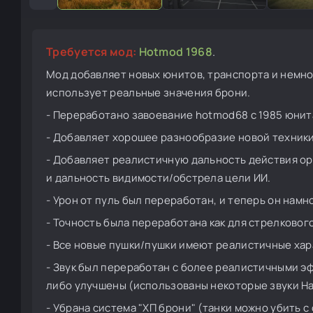
Требуется мод:
Hotmod 1968
.
Мод добавляет новых юнитов, транспорта и немно
использует реальные значения брони.
- Переработано завоевание hotmod68 с 1985 юнит
- Добавляет хорошее разнообразие новой техники,
- Добавляет реалистичную дальность действия о
и дальность видимости/обстрела цели ИИ.
- Урон от пуль был переработан, и теперь он нам
- Точность была переработана как для стрелковог
- Все новые пушки/пушки имеют реалистичные хар
- Звук был переработан с более реалистичными э
либо улучшены (использованы некоторые звуки H
- Убрана система "ХП брони" (танки можно убить с