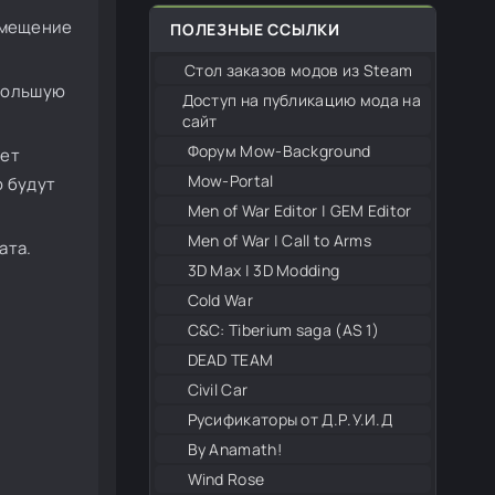
змещение
ПОЛЕЗНЫЕ ССЫЛКИ
Стол заказов модов из Steam
 большую
Доступ на публикацию мода на
сайт
Форум Mow-Background
яет
Mow-Portal
о будут
Men of War Editor | GEM Editor
Men of War | Call to Arms
ата.
3D Max | 3D Modding
Cold War
С&С: Tiberium saga (AS 1)
DEAD TEAM
Civil Car
Русификаторы от Д.Р.У.И.Д
By Anamath!
Wind Rose