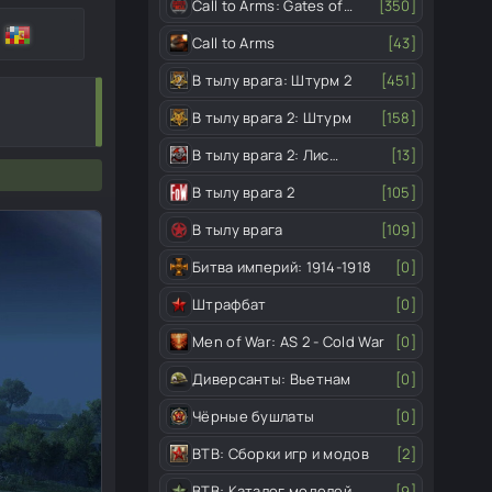
Call to Arms: Gates of
[350]
Hell
Call to Arms
[43]
В тылу врага: Штурм 2
[451]
В тылу врага 2: Штурм
[158]
В тылу врага 2: Лис
[13]
пустыни
В тылу врага 2
[105]
В тылу врага
[109]
Битва империй: 1914-1918
[0]
Штрафбат
[0]
Men of War: AS 2 - Cold War
[0]
Диверсанты: Вьетнам
[0]
Чёрные бушлаты
[0]
ВТВ: Сборки игр и модов
[2]
ВТВ: Каталог моделей
[9]