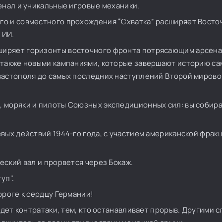
енал и уникальные игровые механики.
го и совместного прохождения “Схватка” расширяет Восто
 ИИ.
ширяет горизонты восточного фронта потрясающим арсен
 также новыми кампаниями, которые завершают историю са
вастополя до самых последних наступлений Второй мирово
ы, моряки и пилоты Союзных экспедиционных сил: вы собир
вых действий 1944-го года, с участием американской фракц
еский вал и прорвется через Бокаж.
уп".
ороге к сердцу Германии!
едет контратаки, тем, кто останавливает прорыв. Другими с