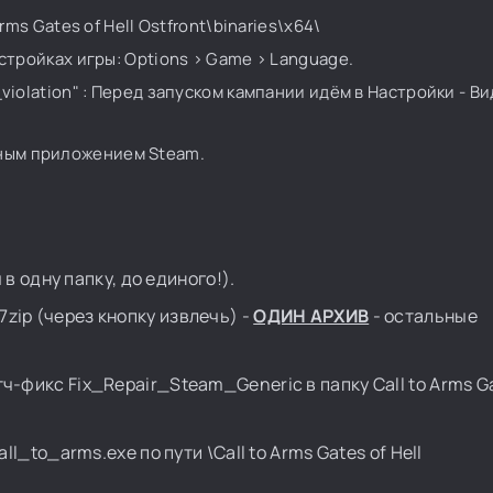
rms Gates of Hell Ostfront\binaries\x64\
стройках игры: Options > Game > Language.
violation" : Перед запуском кампании идём в Настройки - Ви
нным приложением Steam.
в одну папку, до единого!).
7zip (через кнопку извлечь) -
ОДИН АРХИВ
- остальные
ч-фикс Fix_Repair_Steam_Generic в папку Call to Arms Ga
all_to_arms.exe по пути \Call to Arms Gates of Hell