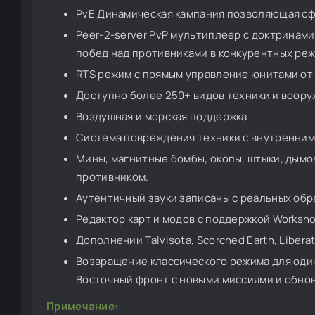
PvE Динамическая кампания позволяющая сф
Peer-2-server PvP мультиплеер с доктринам
побед над противниками в конкурентных реж
RTS режим с прямым управление юнитами от 
Доступно более 250+ видов техники и воор
Воздушная и морская поддержка
Система повреждения техники с внутренним
Мины, магнитные бомбы, окопы, штыки, дымо
противником.
Аутентичный звуки записаны с реальных обр
Редактор карт и модов с поддержкой Worksh
Дополнении Talvisota, Scorched Earth, Liberat
Возвращение классического режима для оди
Восточный фронт с новыми миссиями и обно
Примечание: