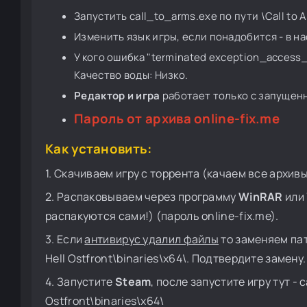
Запустить call_to_arms.exe по пути \Call to A
Изменить язык игры, если понадобится - в на
У кого ошибка "terminated exception_access_
Качество воды: Низко.
Редактор и игра
работает только с запуще
Пароль от архива online-fix.me
Как установить:
1. Скачиваем игру с торрента (качаем все архивы 
2. Распаковываем через программу
WinRAR
или 
распакуются сами!) (пароль online-fix.me).
3. Если
антивирус удалил файлы
то заменяем пат
Hell Ostfront\binaries\x64\. Подтвердите замену.
4. Запустите
Steam
, после запустите игру тут - c
Ostfront\binaries\x64\