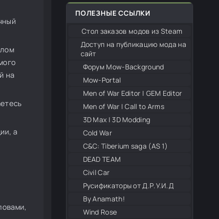
ПОЛЕЗНЫЕ ССЫЛКИ
чный
Стол заказов модов из Steam
Доступ на публикацию мода на
алом
сайт
мого
Форум Mow-Background
й на
Mow-Portal
Men of War Editor | GEM Editor
аетесь
Men of War | Call to Arms
3D Max | 3D Modding
ии, а
Cold War
С&С: Tiberium saga (AS 1)
DEAD TEAM
Civil Car
Русификаторы от Д.Р.У.И.Д
By Anamath!
ловами,
Wind Rose