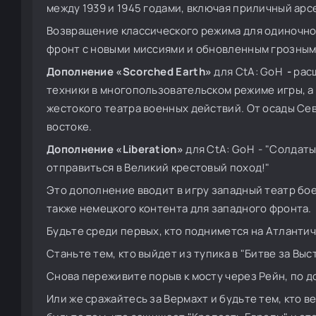
между 1939 и 1945 годами, включая приличный арс
Возвращение классического режима для одиночно
фронт с новыми миссиями и обновленным грозным
Дополнение «Scorched Earth»
для CtA: GoH
-
рас
техники в многопользовательском режиме игры, а
жестокого театра военных действий. От осады Се
востоке.
Дополнение «Liberation»
для CtA: GoH - "Солдат
отправиться в Великий крестовый поход!"
Это дополнение вводит в игру западный театр бое
также немецкого контента для западного фронта.
Будьте среди первых, кто поднимется на Атлантич
Станьте тем, кто выйдет из тупика в "Битве за Выст
Снова переживите порыв к мосту через Рейн, по д
Или же сражайтесь за Вермахт и будьте тем, кто в