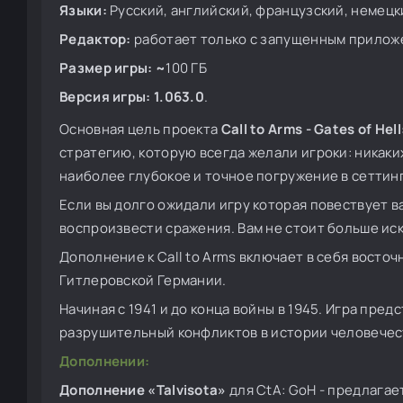
Языки:
Русский, английский, французский, немецки
Редактор:
работает только с запущенным прилож
Размер игры: ~
100 ГБ
Версия игры: 1.063.0
.
Основная цель проекта
Call to Arms - Gates of Hell
стратегию, которую всегда желали игроки: никаки
наиболее глубокое и точное погружение в сеттин
Если вы долго ожидали игру которая повествует 
воспроизвести сражения. Вам не стоит больше искат
Дополнение к Call to Arms включает в себя вост
Гитлеровской Германии.
Начиная с 1941 и до конца войны в 1945. Игра пред
разрушительный конфликтов в истории человечес
Дополнении:
Дополнение «Talvisota»
для CtA: GoH - предлага