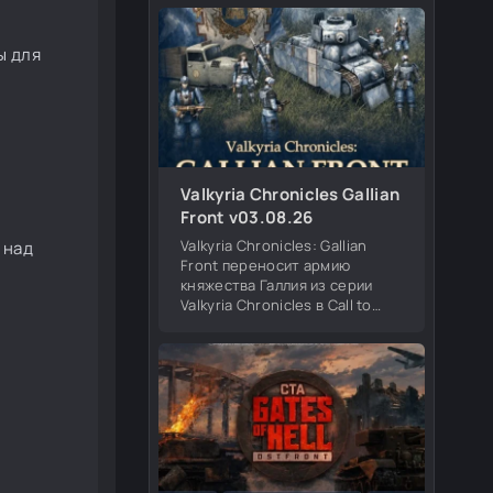
Британия и Финляндия. Меню
появления в игре совместимо
со всеми
ы для
Valkyria Chronicles Gallian
Front v03.08.26
Valkyria Chronicles: Gallian
 над
Front переносит армию
княжества Галлия из серии
Valkyria Chronicles в Call to
Arms: Gates of Hell. Мод
добавляет новую игровую
фракцию, уникальные
подразделения, героев,