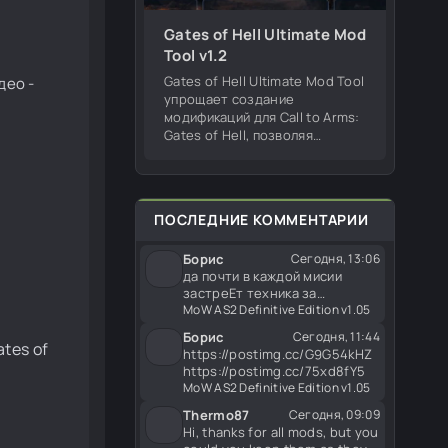
Gates of Hell Ultimate Mod
Tool v1.2
Gates of Hell Ultimate Mod Tool
део -
упрощает создание
модификаций для Call to Arms:
Gates of Hell, позволяя
редактировать оружие,
изменять существующие
моды из мастерской, на сайте
и работать с игровым
ПОСЛЕДНИЕ КОММЕНТАРИИ
Борис
Сегодня, 13:06
да почти в каждой мисии
застреЕт техника за
картой((( Блин а мисии то
MoW AS2 Definitive Edition v1.05
самые
Борис
Сегодня, 11:44
tes of
https://postimg.cc/G9G54kHZ
https://postimg.cc/75xd8fY5
MoW AS2 Definitive Edition v1.05
Thermo87
Сегодня, 09:09
Hi, thanks for all mods, but you