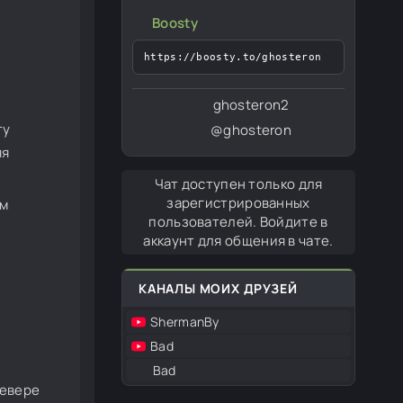
Boosty
https://boosty.to/ghosteron
ghosteron2
ту
@ghosteron
яя
Чат доступен только для
зарегистрированных
ам
пользователей. Войдите в
аккаунт для общения в чате.
КАНАЛЫ МОИХ ДРУЗЕЙ
ShermanBy
Bad
Bad
севере