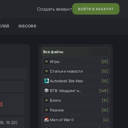
Создать аккаунт
ВОЙТИ В АККАУНТ
ЕЛЕЙ
DISCORD
Все файлы
Игры
[23]
Статьи и новости
[10]
Autodesk 3ds Max
[10]
ВТВ: Моддинг и
[148]
редактор
Блоги
[31]
3
Разное
[16]
Men of War II
[4]
6, 15:22)