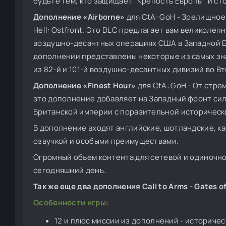
будьте тем, кто защищает "Крепость Европы" и с
Дополнение «Airborne»
для CtA: GoH - Зрелищное 
Hell: Ostfront. Это DLC предлагает вам великол
воздушно-десантных операциях США в Западной Е
дополнении представлены некоторые из самых зна
из 82-й и 101-й воздушно-десантных дивизий во В
Дополнение «Finest Hour»
для CtA: GoH - От стре
это дополнение добавляет на Западный фронт си
Британской империи с поразительной историческо
В дополнение входят английские, шотландские, ка
озвучкой и особыми преимуществами.
Огромный объем контента для сетевой и одиночн
сегодняшний день.
Так же еще два дополнения Call to Arms - Gates of H
Особенности игры:
12 и плюс миссии из дополнений - историче