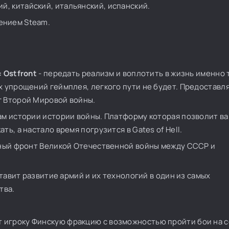
й, китайский, итальянский, испанский.
ением Steam.
: Ostfront
- передать реализм и воплотить в жизнь именно 
х упрощений геймплея, легкого пути не будет. Предоставл
г Второй Мировой войны.
вам истории истории войны. Платформу которая позволит в
ь, а настало время погрузится в Gates of Hell.
очный фронт Великой Отечественной войны между СССР и
ставит развитие армий и их технологий в один из самых
тва.
ет игроку Финскую фракцию с возможностью пройти бои на 