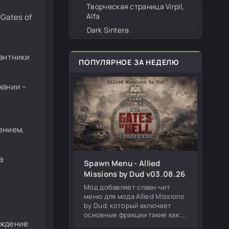
Творческая страница Virpil,
Alfa
Gates of
Dark Sintera
сантники
ПОПУЛЯРНОЕ ЗА НЕДЕЛЮ
мании –
ением,
а
Spawn Menu - Allied
Missions by Dud v03.08.26
Мод добавляет спавн-чит
меню для мода Allied Missions
by Dud, который включает
основные фракции такие как:
ождение
Германия, СССР, США,