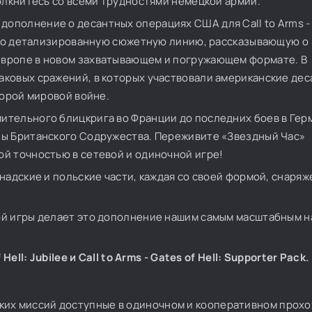
толкнитесь со всеми трудностями немецкой армии.
дополнение о десантных операциях США для Call to Arms - 
епно детализированную сюжетную линию, рассказывающую о
вропе в новом захватывающем и погружающем формате. В
ковых сражений, в которых участвовали американские де
торой мировой войне.
мительного блицкрига во Франции до последних боев в Гер
лы Британского Содружества. Переживите «Звездный Час»
й точностью в сетевой и одиночной игре!
надские и польские части, каждая со своей формой, снаряж
ой игры делает это дополнение нашим самым масштабным н
ell: Jubilee и Call to Arms - Gates of Hell: Supporter Pack.
ских миссий доступные в одиночном и кооперативном прох