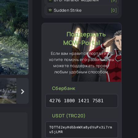
Sudden Strike
[0]
Поддержать
MOW-Portal
Если вам нравится портал и вы
хотите помочь его развитию, вы
можете поддержать проект
любым удобным способом.
›
Сбербанк
4276 1800 1421 7581
USDT (TRC20)
TQTTd2eyHdGbmWXa8ydVuPx3i7rm
u5jLMR