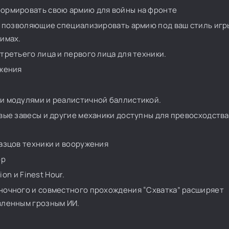
ормировать свою армию для войны на фронте
и позволяющие специализировать армию под ваш стиль игр
имах.
третьего лица и первого лица для техники.
ужения
и модулями и реалистичной баллистикой.
вые завесы и другие механики доступны для превосходства
азцов техники и вооружения
op
ion и Finest Hour.
ночного и совместного прохождения “Схватка” расширяет
вленным грозным ИИ.